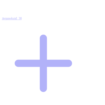
Ettepanekuid:
38