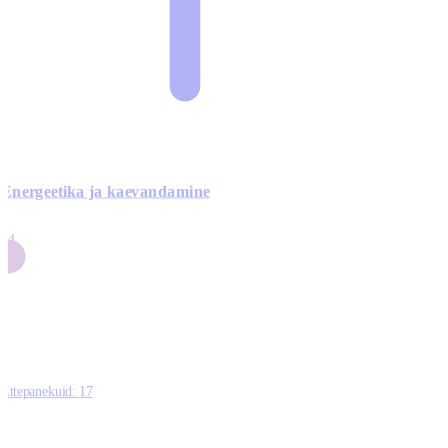
Energeetika ja kaevandamine
4
24
4
3
0
Ettepanekuid:
17