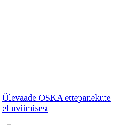
Liigu põhisisu juurde
Ülevaade OSKA ettepanekute
elluviimisest