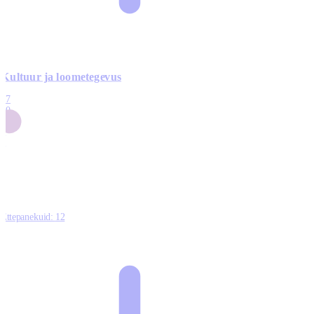
Kultuur ja loometegevus
17
50
14
5
0
Ettepanekuid:
12