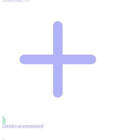
Kinnisvarateenused
4