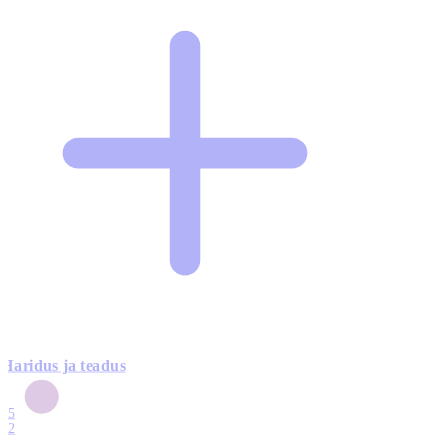
Haridus ja teadus
6
15
12
7