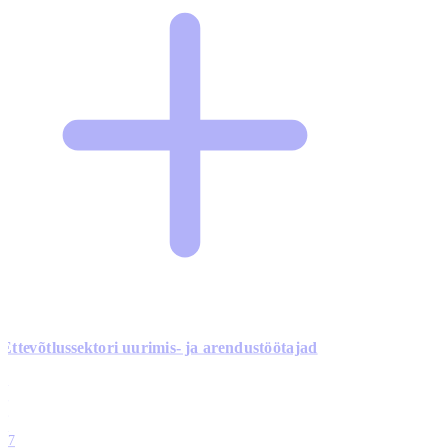
Ettevõtlussektori uurimis- ja arendustöötajad
0
0
0
0
17