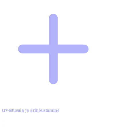
Arvestusala ja ärinõustamine
0
0
0