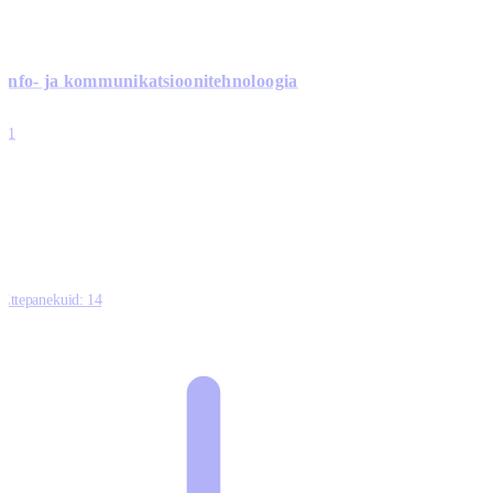
Info- ja kommunikatsiooni­tehnoloogia
3
11
2
0
0
Ettepanekuid:
14