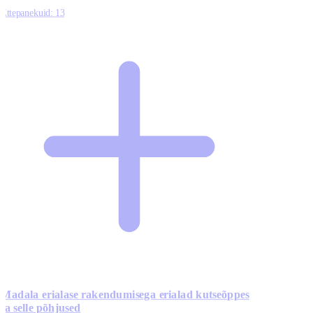
Ettepanekuid:
13
Madala erialase rakendumisega erialad kutseõppes
ja selle põhjused