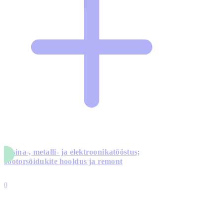
Masina-, metalli- ja elektroonikatööstus;
mootorsõidukite hooldus ja remont
5
10
0
1
0