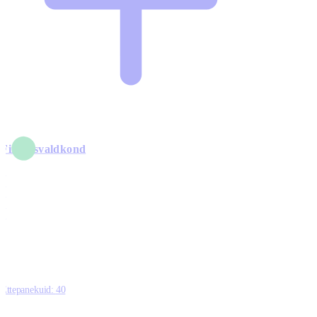
Finantsvaldkond
5
6
0
1
0
Ettepanekuid:
40