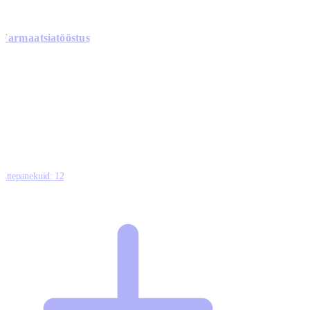
Farmaatsiatööstus
0
0
0
0
3
Ettepanekuid:
12