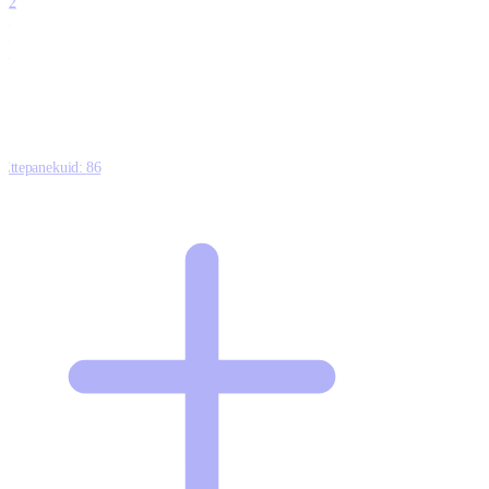
12
0
0
0
Ettepanekuid:
86