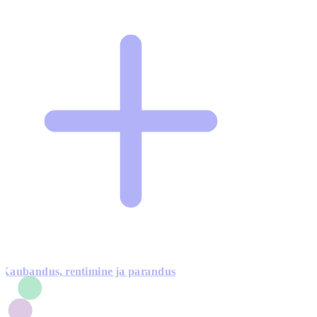
Kaubandus, rentimine ja parandus
7
1
3