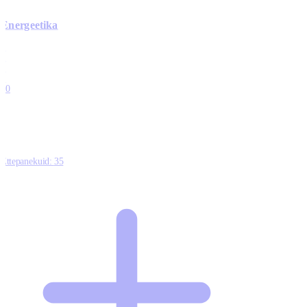
Energeetika
0
0
0
0
10
Ettepanekuid:
35