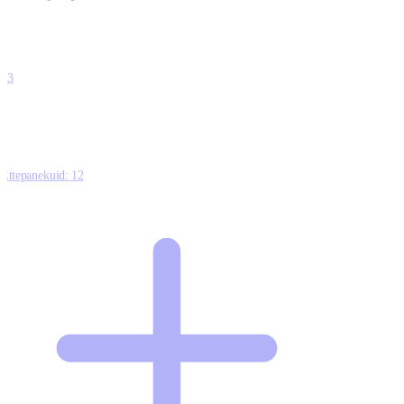
0
0
0
0
13
Ettepanekuid:
12