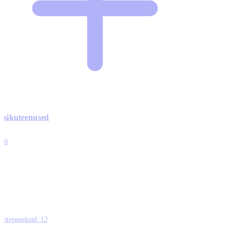
Isikuteenused
3
10
1
0
0
Ettepanekuid:
12