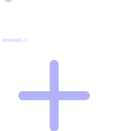
1
0
Ettepanekuid:
15