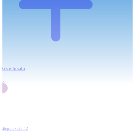
Arvestusala
4
20
2
3
0
Ettepanekuid:
12