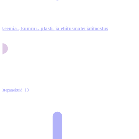
Keemia-, kummi-, plasti- ja ehitusmaterjalitööstus
3
9
1
2
0
Ettepanekuid:
10