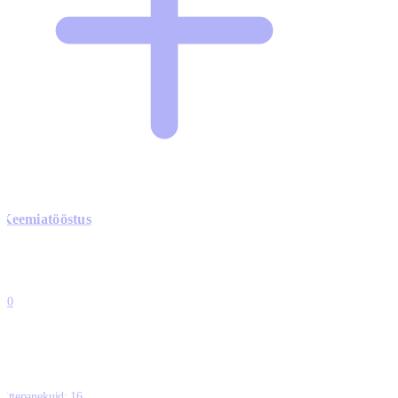
Keemiatööstus
0
0
0
0
10
Ettepanekuid:
16