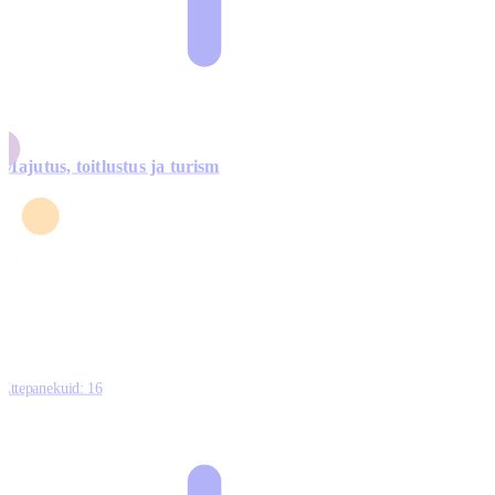
Majutus, toitlustus ja turism
0
3
4
5
0
Ettepanekuid:
16