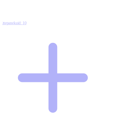
Ettepanekuid:
10