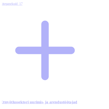
Ettepanekuid:
17
Ettevõtlussektori uurimis- ja arendustöötajad