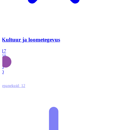
Kultuur ja loometegevus
17
50
14
5
0
ttepanekuid:
12