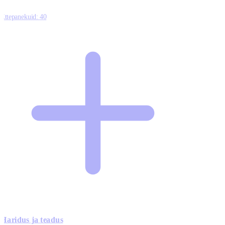
Ettepanekuid:
40
Haridus ja teadus