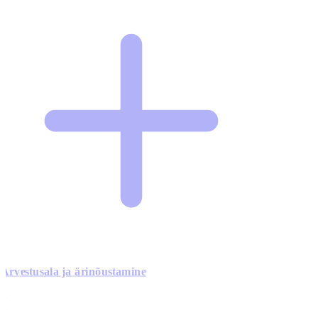
Arvestusala ja ärinõustamine
0
0
0