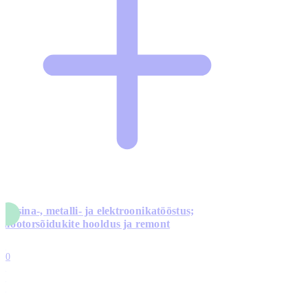
Masina-, metalli- ja elektroonikatööstus;
mootorsõidukite hooldus ja remont
5
10
0
1
0