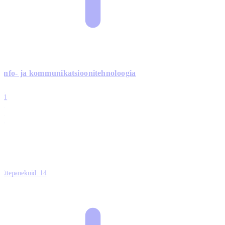
Info- ja kommunikatsiooni­tehnoloogia
3
11
2
0
0
Ettepanekuid:
14