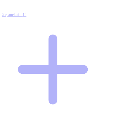
Ettepanekuid:
12