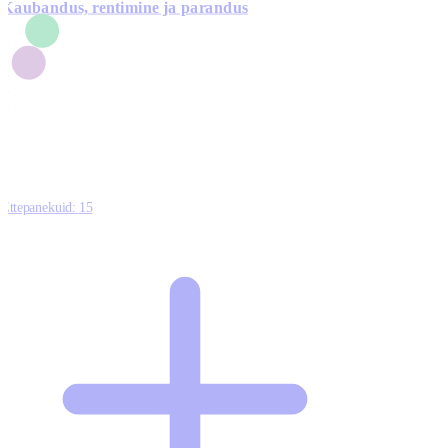
Kaubandus, rentimine ja parandus
7
1
3
1
0
Ettepanekuid:
15