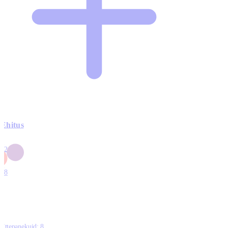
Ehitus
3
42
0
1
18
Ettepanekuid:
8