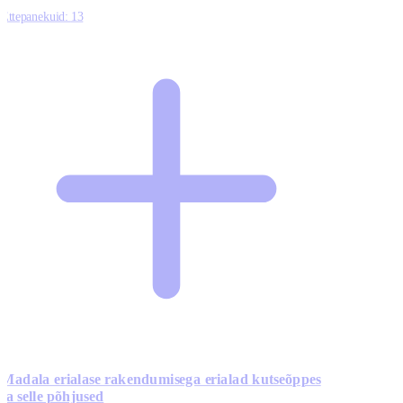
Ettepanekuid:
13
Madala erialase rakendumisega erialad kutseõppes
ja selle põhjused