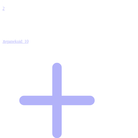
0
12
Ettepanekuid:
10