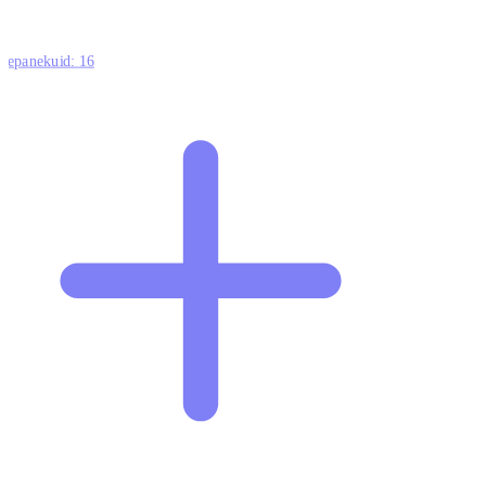
ttepanekuid:
16