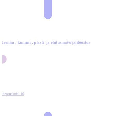
Keemia-, kummi-, plasti- ja ehitusmaterjalitööstus
3
9
1
2
0
Ettepanekuid:
10