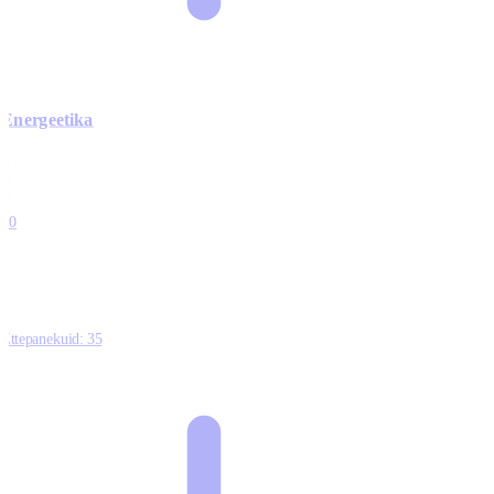
Energeetika
0
0
0
0
10
Ettepanekuid:
35