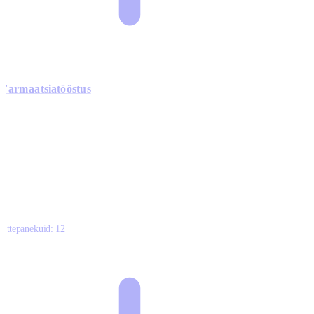
Farmaatsiatööstus
0
0
0
0
3
Ettepanekuid:
12