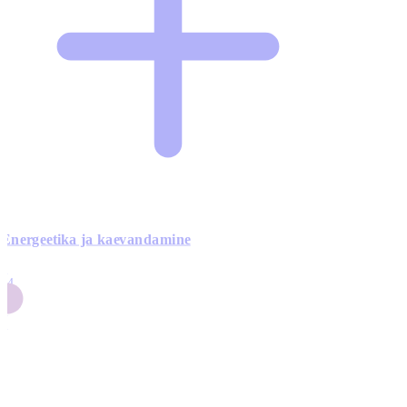
Energeetika ja kaevandamine
4
24
4
3
0