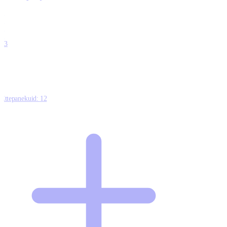
0
0
0
0
13
Ettepanekuid:
12