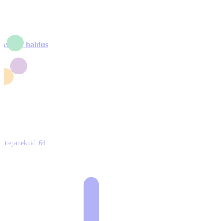
Avalik haldus
4
2
1
3
0
Ettepanekuid:
64