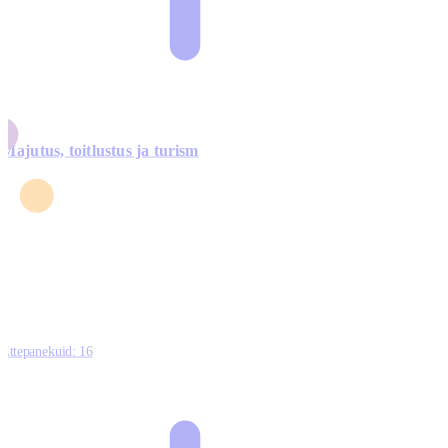
Majutus, toitlustus ja turism
0
3
4
5
0
Ettepanekuid:
16