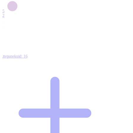
6
15
12
7
0
Ettepanekuid:
16