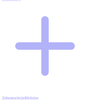
Ehitusmaterjalitööstus
0