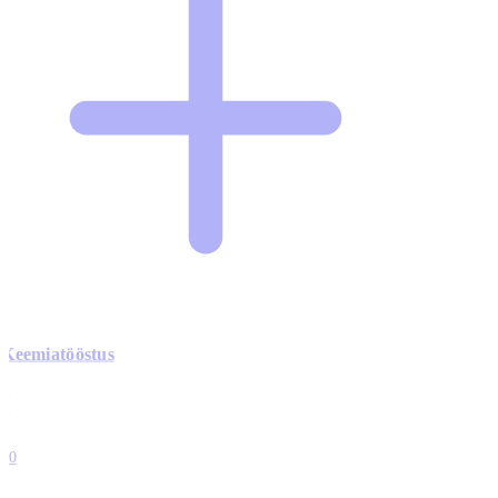
Keemiatööstus
0
0
0
0
10