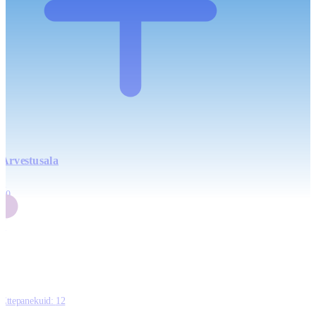
Arvestusala
4
20
2
3
0
Ettepanekuid:
12