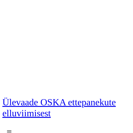
Liigu põhisisu juurde
Ülevaade OSKA ettepanekute
elluviimisest