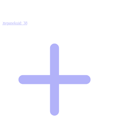
Ettepanekuid:
38