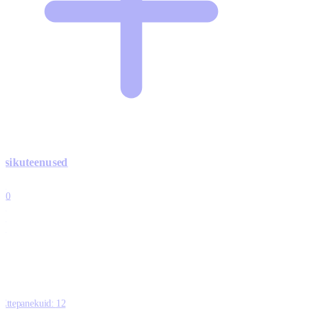
Isikuteenused
3
10
1
0
0
Ettepanekuid:
12