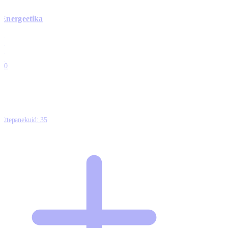
Energeetika
0
0
0
0
10
Ettepanekuid:
35