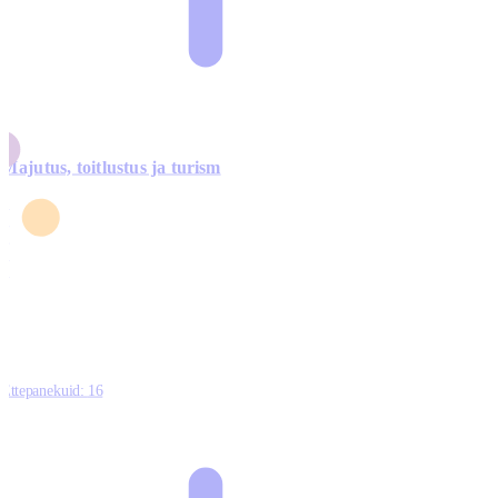
Majutus, toitlustus ja turism
0
3
4
5
0
Ettepanekuid:
16