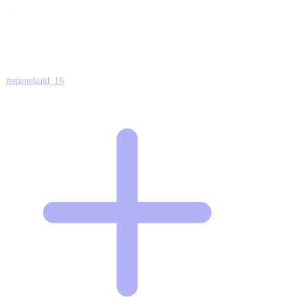
0
Ettepanekuid:
16