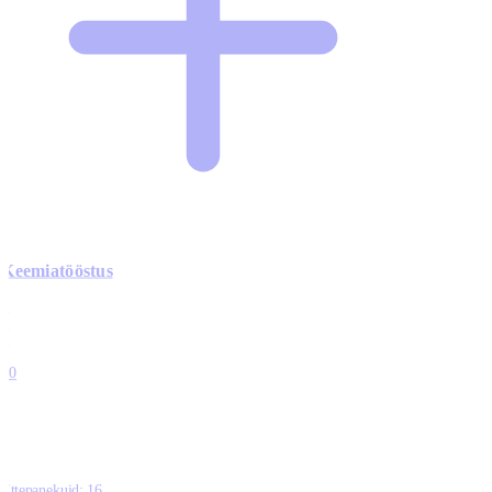
Keemiatööstus
0
0
0
0
10
Ettepanekuid:
16