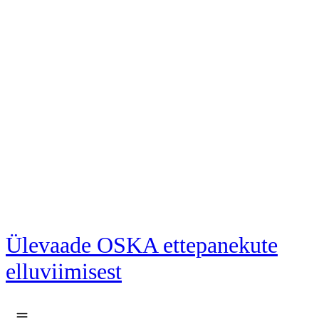
Liigu põhisisu juurde
Ülevaade OSKA ettepanekute
elluviimisest