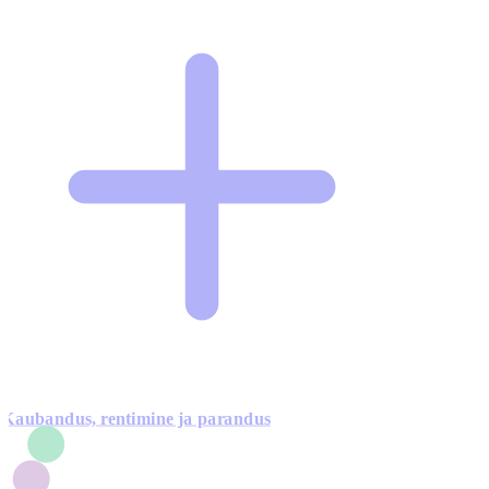
Kaubandus, rentimine ja parandus
7
1
3