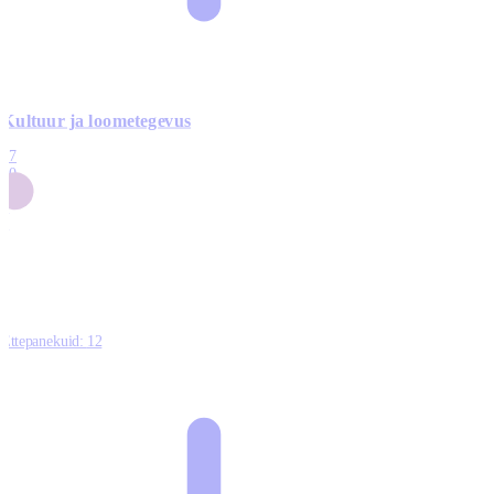
Kultuur ja loometegevus
17
50
14
5
0
Ettepanekuid:
12