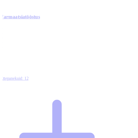
Farmaatsiatööstus
0
0
0
0
3
Ettepanekuid:
12