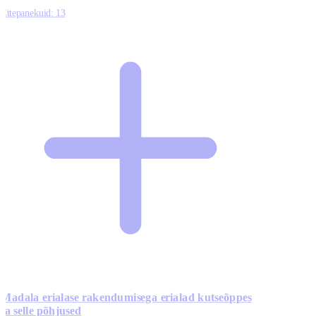
Ettepanekuid:
13
Madala erialase rakendumisega erialad kutseõppes
ja selle põhjused