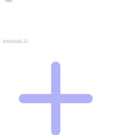
1
0
Ettepanekuid:
15