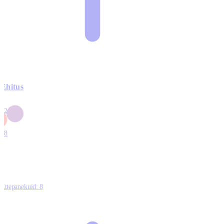
Ehitus
3
42
0
1
18
Ettepanekuid:
8