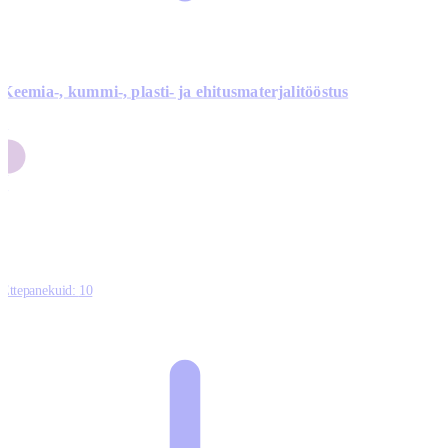
Keemia-, kummi-, plasti- ja ehitusmaterjalitööstus
3
9
1
2
0
Ettepanekuid:
10