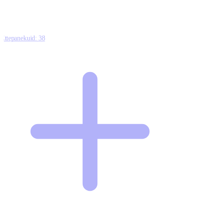
Ettepanekuid:
38