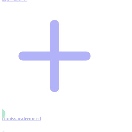
Kinnisvarateenused
4