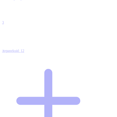
0
0
0
0
13
Ettepanekuid:
12