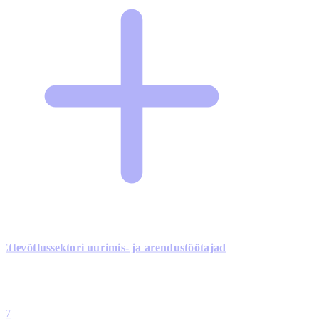
Ettevõtlussektori uurimis- ja arendustöötajad
0
0
0
0
17