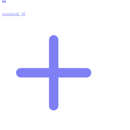
12
ttepanekuid:
10