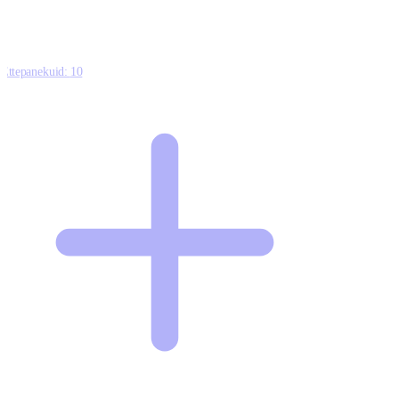
Ettepanekuid:
10