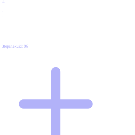
12
0
0
0
Ettepanekuid:
86