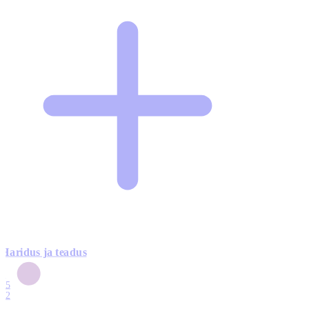
Haridus ja teadus
6
15
12
7