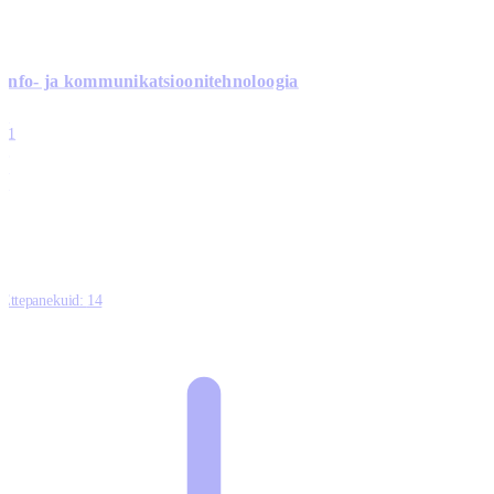
Info- ja kommunikatsiooni­tehnoloogia
3
11
2
0
0
Ettepanekuid:
14