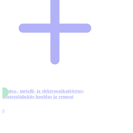
Masina-, metalli- ja elektroonikatööstus;
mootorsõidukite hooldus ja remont
5
10
0
1
0