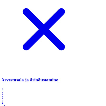
Arvestusala ja ärinõustamine
0
0
0
0