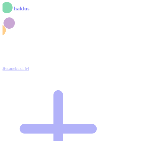
valik haldus
Ettepanekuid:
64