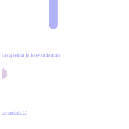
Energeetika ja kaevandamine
4
24
4
3
0
Ettepanekuid:
17