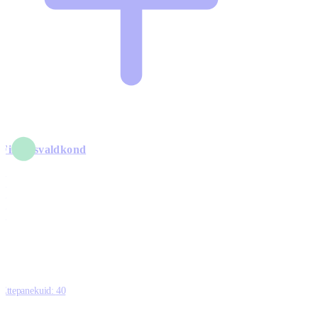
Finantsvaldkond
5
6
0
1
0
Ettepanekuid:
40