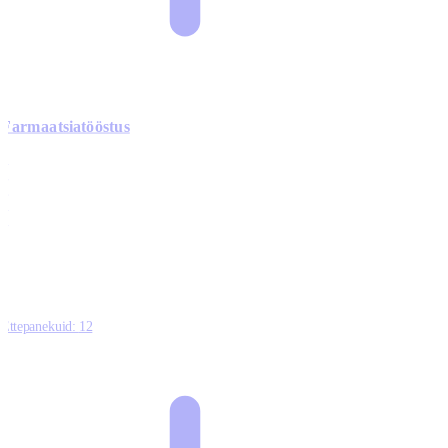
Farmaatsiatööstus
0
0
0
0
3
Ettepanekuid:
12