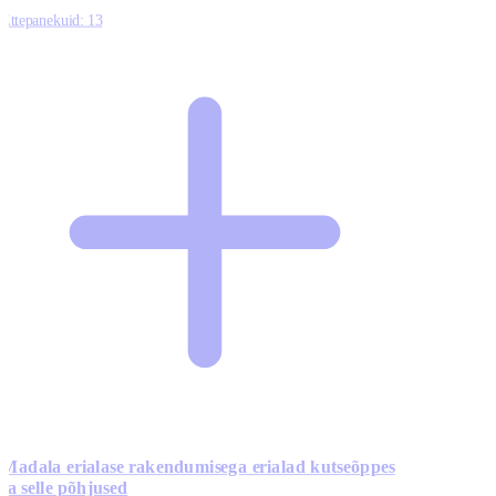
Ettepanekuid:
13
Madala erialase rakendumisega erialad kutseõppes
ja selle põhjused