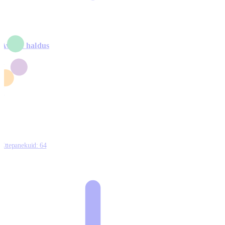
Avalik haldus
4
2
1
3
0
Ettepanekuid:
64