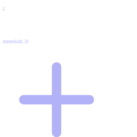
0
12
Ettepanekuid:
10