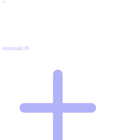
12
0
0
0
Ettepanekuid:
86