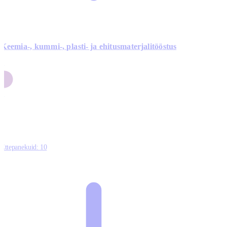
Keemia-, kummi-, plasti- ja ehitusmaterjalitööstus
3
9
1
2
0
Ettepanekuid:
10