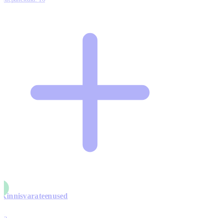
Kinnisvarateenused
4