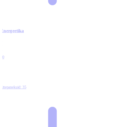
Energeetika
0
0
0
0
10
Ettepanekuid:
35