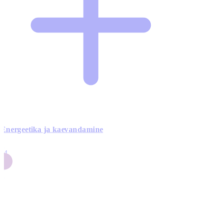
Energeetika ja kaevandamine
4
24
4
3
0