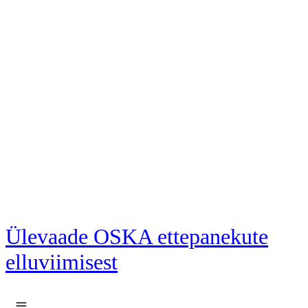
Liigu põhisisu juurde
Ülevaade OSKA ettepanekute
elluviimisest