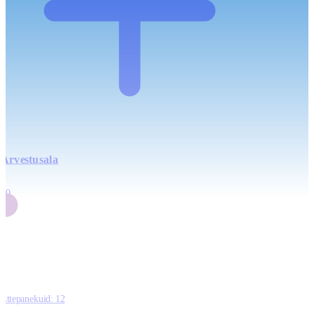
Arvestusala
4
20
2
3
0
Ettepanekuid:
12