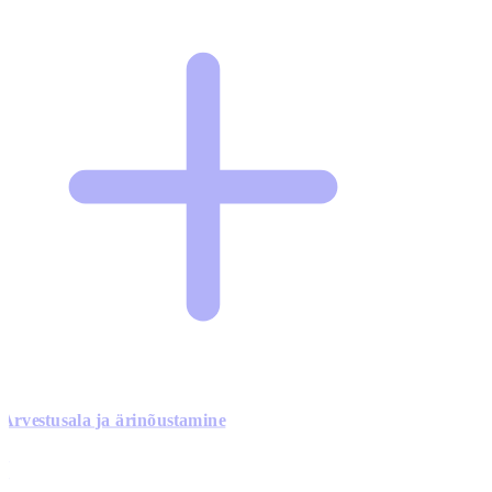
Arvestusala ja ärinõustamine
0
0
0