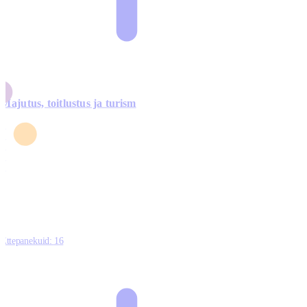
Majutus, toitlustus ja turism
0
3
4
5
0
Ettepanekuid:
16