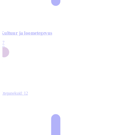
Kultuur ja loometegevus
17
50
14
5
0
Ettepanekuid:
12