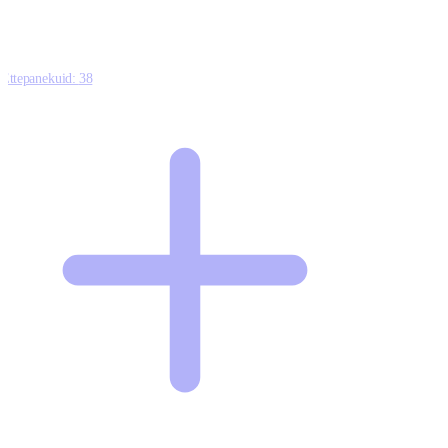
Ettepanekuid:
38