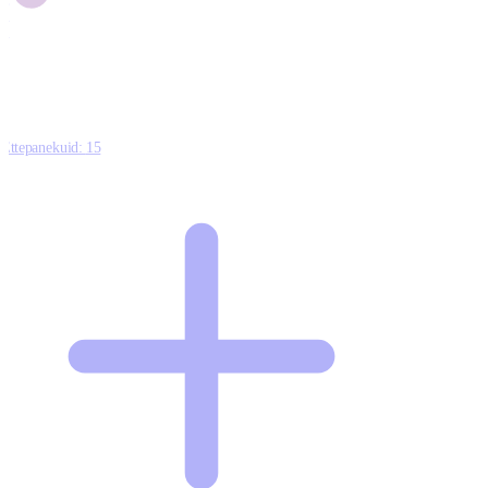
1
0
Ettepanekuid:
15