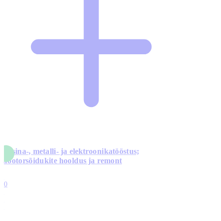
Masina-, metalli- ja elektroonikatööstus;
mootorsõidukite hooldus ja remont
5
10
0
1
0