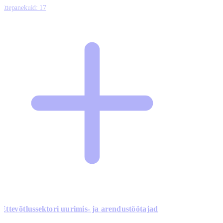
Ettepanekuid:
17
Ettevõtlussektori uurimis- ja arendustöötajad