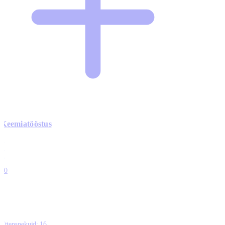
Keemiatööstus
0
0
0
0
10
Ettepanekuid:
16