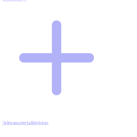
Ehitusmaterjalitööstus
0