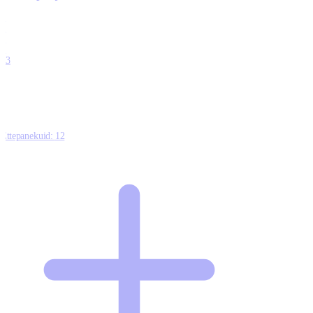
0
0
0
0
13
Ettepanekuid:
12