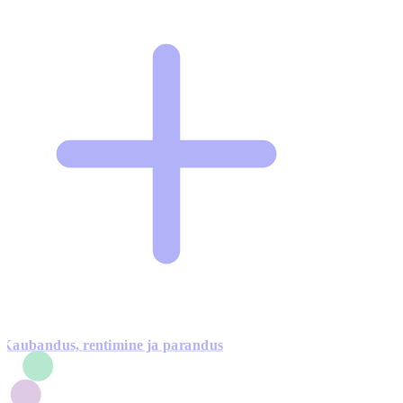
Kaubandus, rentimine ja parandus
7
1
3