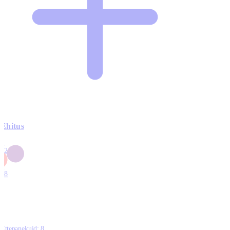
Ehitus
3
42
0
1
18
Ettepanekuid:
8