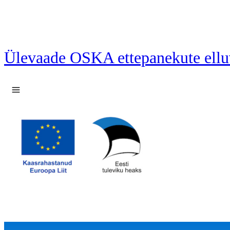
Ülevaade OSKA ettepanekute ellu
Ava menüü
64 ettepanekut laetud.