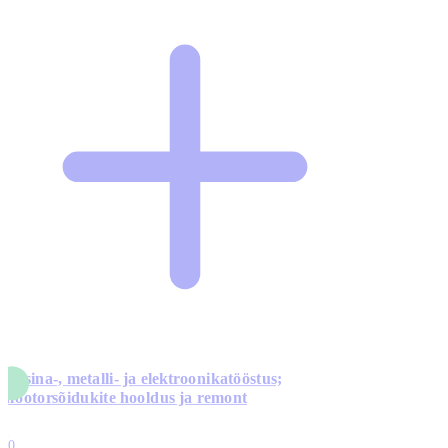
Masina-, metalli- ja elektroonikatööstus;
mootorsõidukite hooldus ja remont
5
10