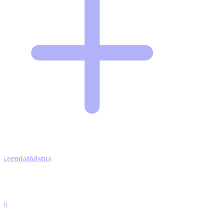
Keemiatööstus
0
0
0
0
10