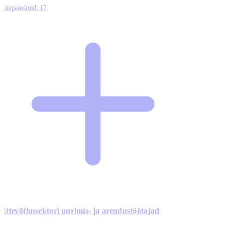
Ettepanekuid:
17
Ettevõtlussektori uurimis- ja arendustöötajad