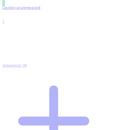
Kinnisvarateenused
4
12
0
0
0
Ettepanekuid:
86