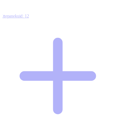
Ettepanekuid:
12