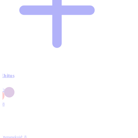
Ehitus
3
42
0
1
18
Ettepanekuid:
8