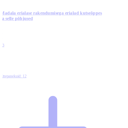
Madala erialase rakendumisega erialad kutseõppes
ja selle põhjused
0
0
0
0
13
Ettepanekuid:
12