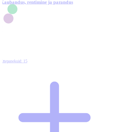
Kaubandus, rentimine ja parandus
7
1
3
1
0
Ettepanekuid:
15