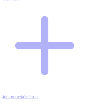
Ehitusmaterjalitööstus
0