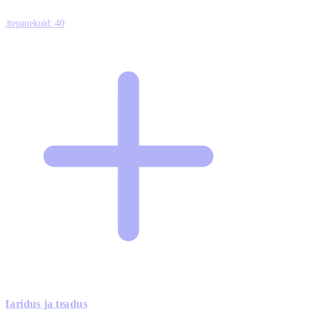
Ettepanekuid:
40
Haridus ja teadus