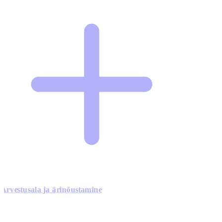
Arvestusala ja ärinõustamine
0
0
0