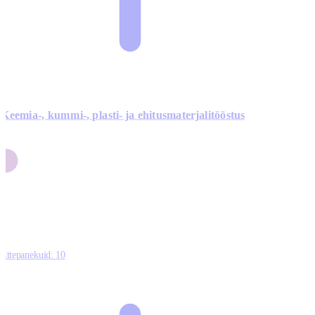
Keemia-, kummi-, plasti- ja ehitusmaterjalitööstus
3
9
1
2
0
Ettepanekuid:
10