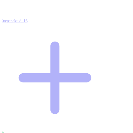
Ettepanekuid:
16