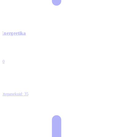
Energeetika
0
0
0
0
10
Ettepanekuid:
35