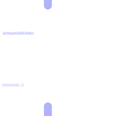
Farmaatsiatööstus
0
0
0
0
3
Ettepanekuid:
12