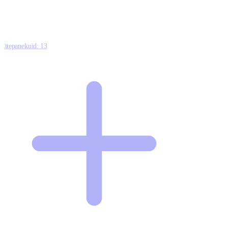
Ettepanekuid:
13