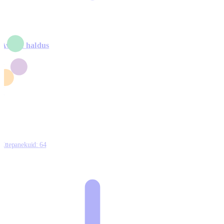
Avalik haldus
4
2
1
3
0
Ettepanekuid:
64