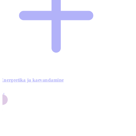
Energeetika ja kaevandamine
4
24
4
3
0