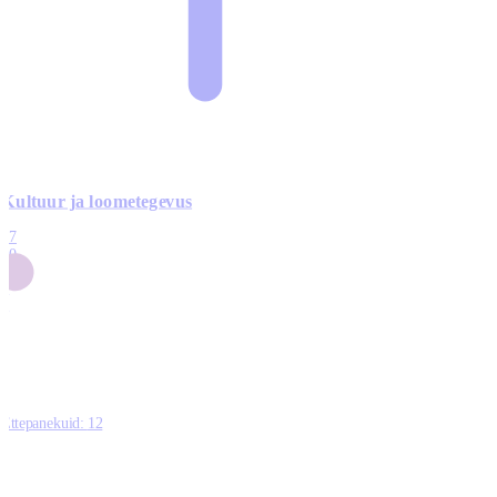
Kultuur ja loometegevus
17
50
14
5
0
Ettepanekuid:
12