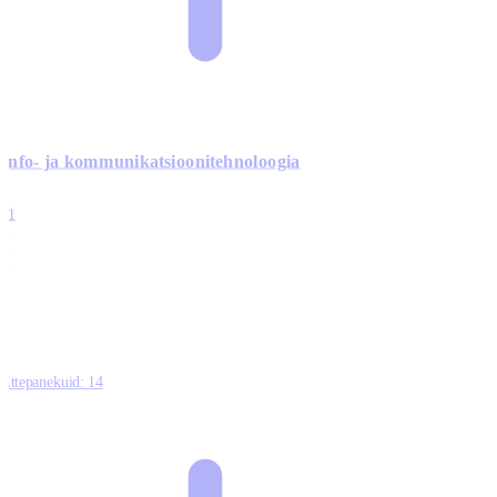
Info- ja kommunikatsiooni­tehnoloogia
3
11
2
0
0
Ettepanekuid:
14