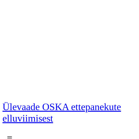
Liigu põhisisu juurde
Ülevaade OSKA ettepanekute
elluviimisest