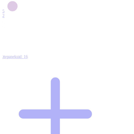
6
15
12
7
0
Ettepanekuid:
16