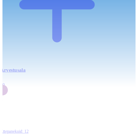
Arvestusala
4
20
2
3
0
Ettepanekuid:
12