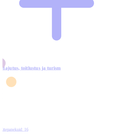
Majutus, toitlustus ja turism
0
3
4
5
0
Ettepanekuid:
16