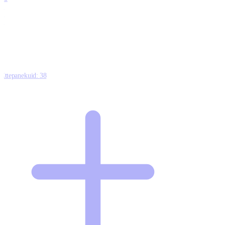
0
1
0
Ettepanekuid:
38