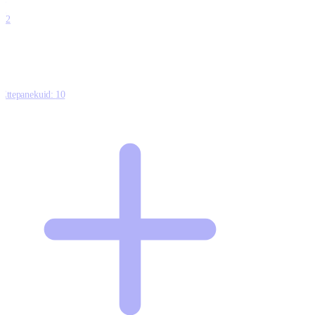
0
12
Ettepanekuid:
10