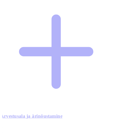
Arvestusala ja ärinõustamine
0
0
0