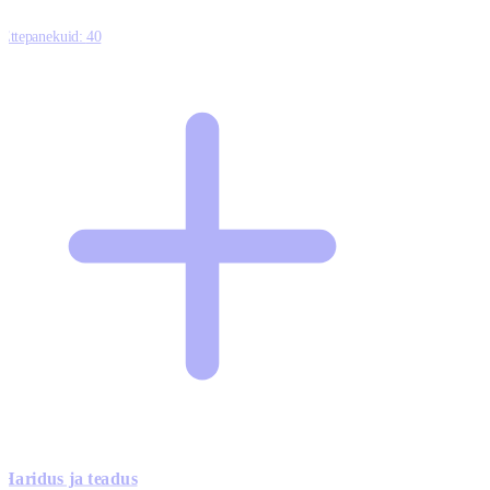
Ettepanekuid:
40
Haridus ja teadus