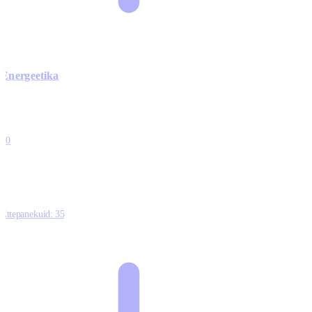
Energeetika
0
0
0
0
10
Ettepanekuid:
35