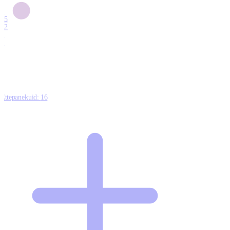
6
15
12
7
0
Ettepanekuid:
16