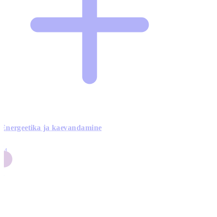
Energeetika ja kaevandamine
4
24
4
3
0