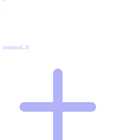
0
1
0
Ettepanekuid:
38