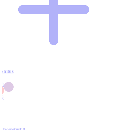
Ehitus
3
42
0
1
18
Ettepanekuid:
8