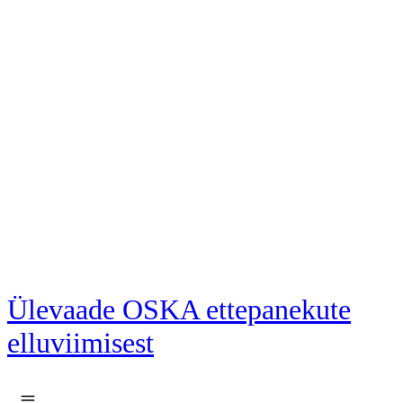
Liigu põhisisu juurde
Ülevaade OSKA ettepanekute
elluviimisest