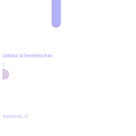
Kultuur ja loometegevus
17
50
14
5
0
Ettepanekuid:
12