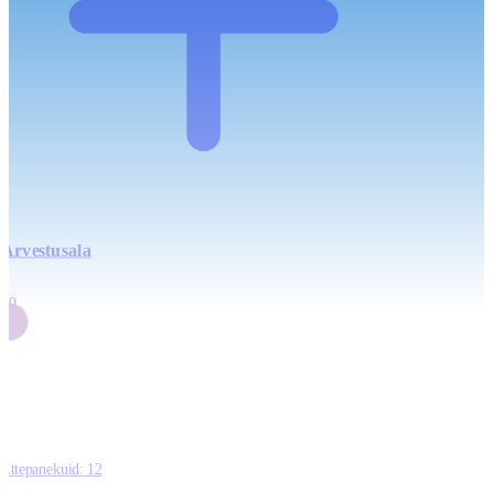
Arvestusala
4
20
2
3
0
Ettepanekuid:
12