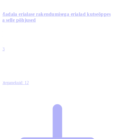
Madala erialase rakendumisega erialad kutseõppes
ja selle põhjused
0
0
0
0
13
Ettepanekuid:
12