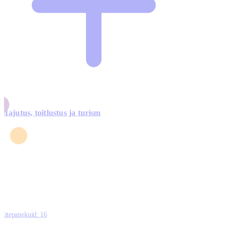
Majutus, toitlustus ja turism
0
3
4
5
0
Ettepanekuid:
16