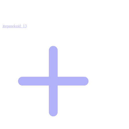
Ettepanekuid:
13