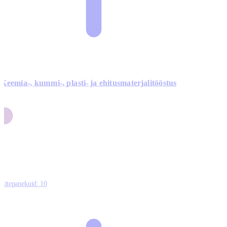
Keemia-, kummi-, plasti- ja ehitusmaterjalitööstus
3
9
1
2
0
Ettepanekuid:
10