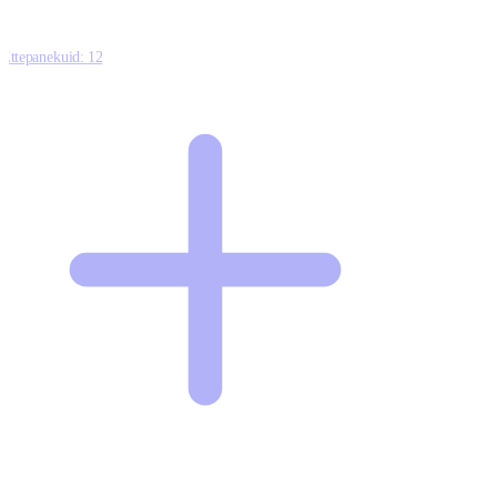
Ettepanekuid:
12