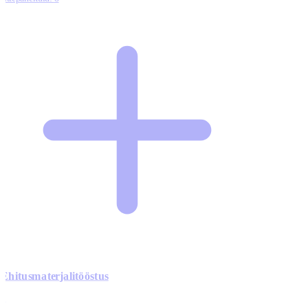
Ehitusmaterjalitööstus
0