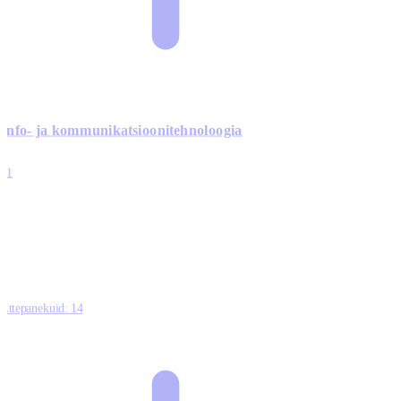
Info- ja kommunikatsiooni­tehnoloogia
3
11
2
0
0
Ettepanekuid:
14