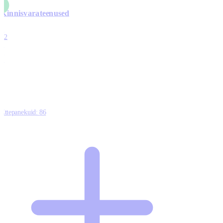
Kinnisvarateenused
4
12
0
0
0
Ettepanekuid:
86