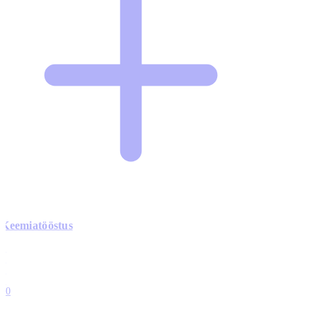
Keemiatööstus
0
0
0
0
10