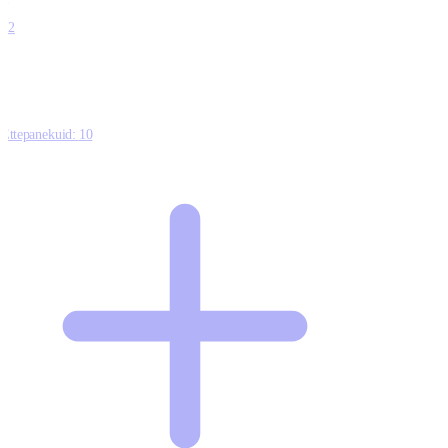
0
12
Ettepanekuid:
10