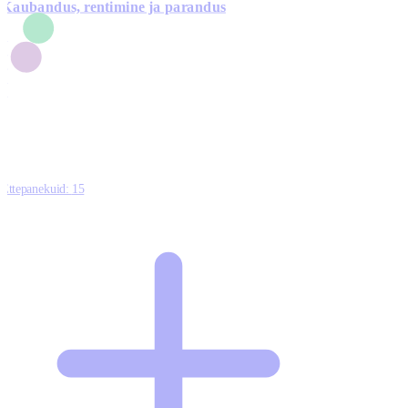
Kaubandus, rentimine ja parandus
7
1
3
1
0
Ettepanekuid:
15