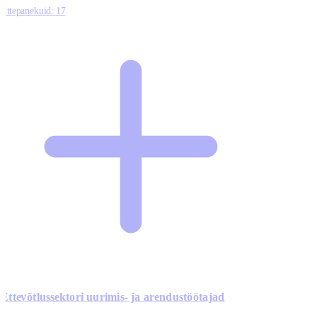
Ettepanekuid:
17
Ettevõtlussektori uurimis- ja arendustöötajad