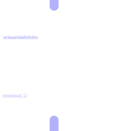
Farmaatsiatööstus
0
0
0
0
3
Ettepanekuid:
12