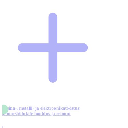
Masina-, metalli- ja elektroonikatööstus;
mootorsõidukite hooldus ja remont
5
10