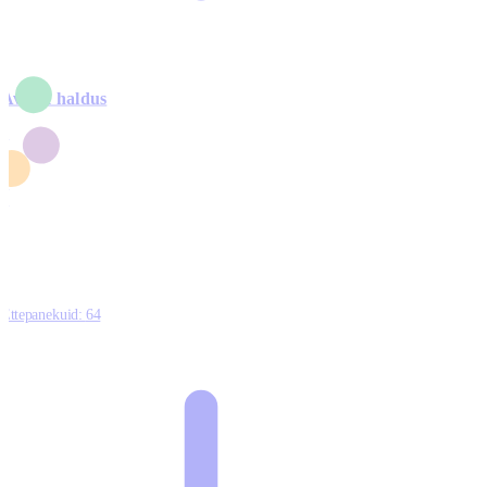
Avalik haldus
4
2
1
3
0
Ettepanekuid:
64