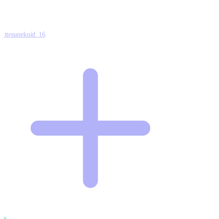
Ettepanekuid:
16