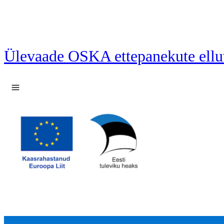
Ülevaade OSKA ettepanekute ellu
Ava menüü
16 ettepanekut laetud.