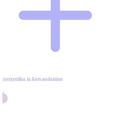
Energeetika ja kaevandamine
4
24
4
3
0