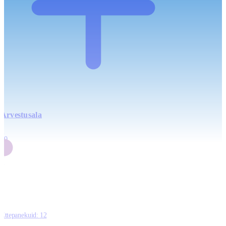
Arvestusala
4
20
2
3
0
Ettepanekuid:
12