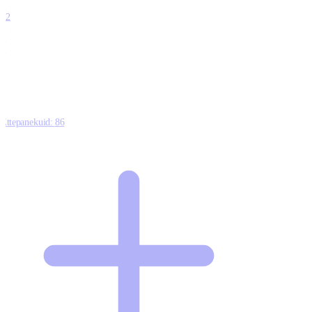
4
12
0
0
0
Ettepanekuid:
86