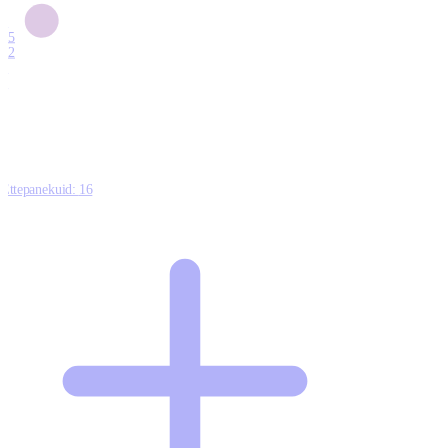
6
15
12
7
0
Ettepanekuid:
16