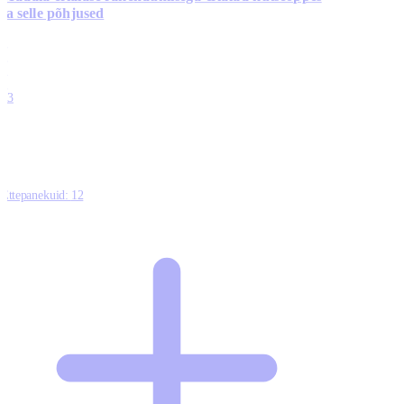
ja selle põhjused
0
0
0
0
13
Ettepanekuid:
12