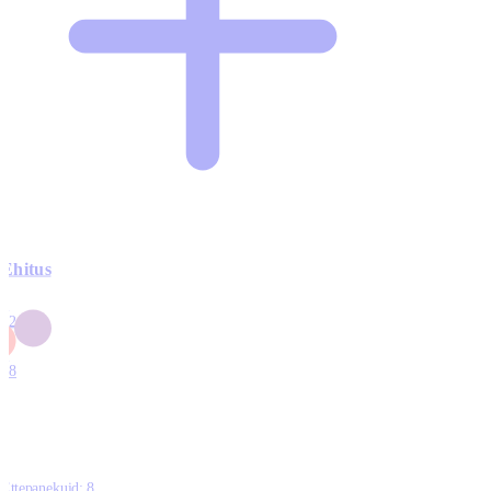
Ehitus
3
42
0
1
18
Ettepanekuid:
8