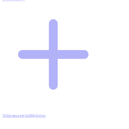
Ehitusmaterjalitööstus
0