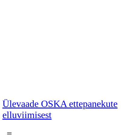
Liigu põhisisu juurde
Ülevaade OSKA ettepanekute
elluviimisest