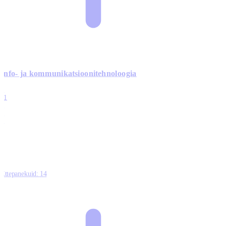
Info- ja kommunikatsiooni­tehnoloogia
3
11
2
0
0
Ettepanekuid:
14