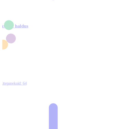
Avalik haldus
4
2
1
3
0
Ettepanekuid:
64