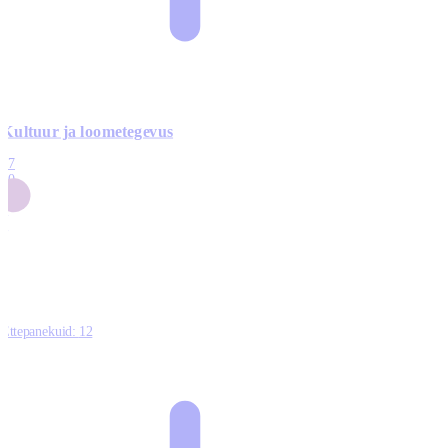
Kultuur ja loometegevus
17
50
14
5
0
Ettepanekuid:
12