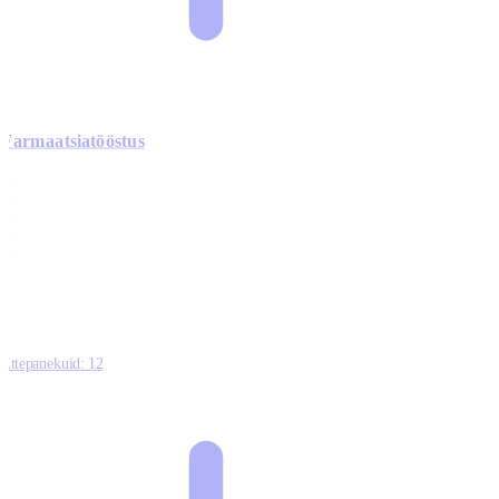
Farmaatsiatööstus
0
0
0
0
3
Ettepanekuid:
12