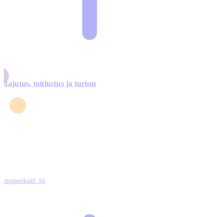
Majutus, toitlustus ja turism
0
3
4
5
0
Ettepanekuid:
16