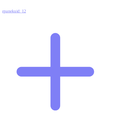
ttepanekuid:
12