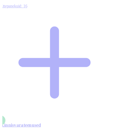
Ettepanekuid:
16
Kinnisvarateenused