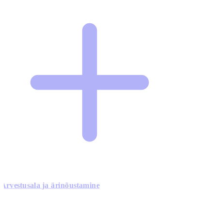
Arvestusala ja ärinõustamine
0
0
0