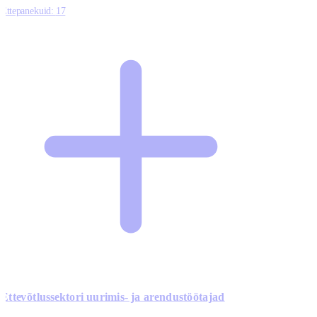
Ettepanekuid:
17
Ettevõtlussektori uurimis- ja arendustöötajad