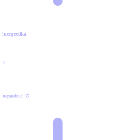
Energeetika
0
0
0
0
10
Ettepanekuid:
35