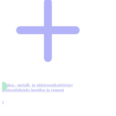
Masina-, metalli- ja elektroonikatööstus;
mootorsõidukite hooldus ja remont
5
10
0
1
0