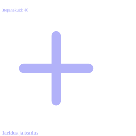
Ettepanekuid:
40
Haridus ja teadus