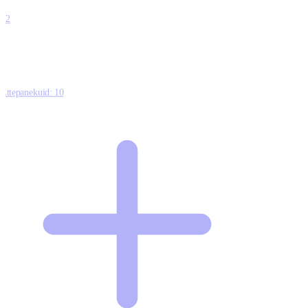
0
12
Ettepanekuid:
10