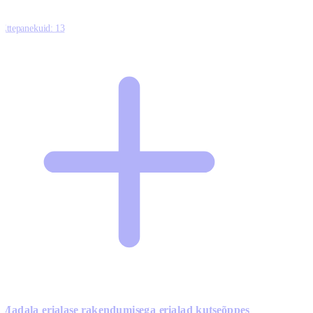
Ettepanekuid:
13
Madala erialase rakendumisega erialad kutseõppes