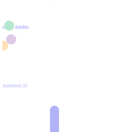
Avalik haldus
4
2
1
3
0
Ettepanekuid:
64