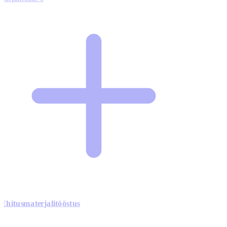
Ehitusmaterjalitööstus
0