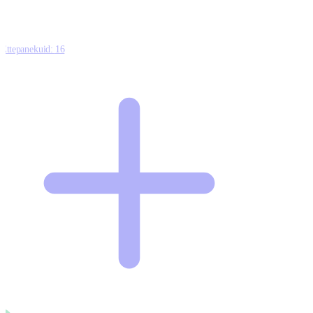
Ettepanekuid:
16