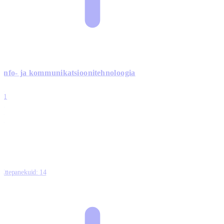
Info- ja kommunikatsiooni­tehnoloogia
3
11
2
0
0
Ettepanekuid:
14