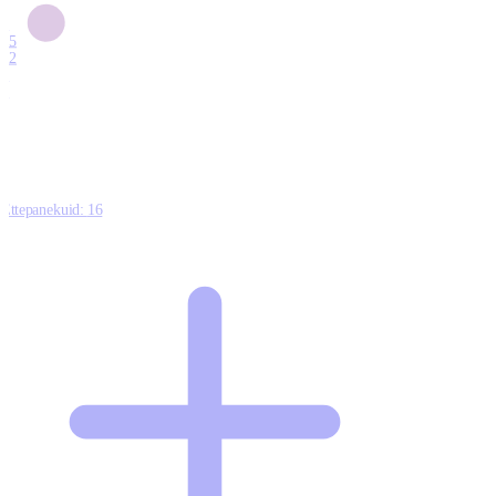
6
15
12
7
0
Ettepanekuid:
16