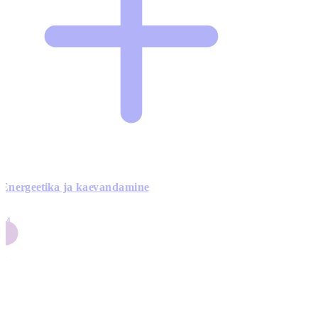
Energeetika ja kaevandamine
4
24
4
3
0