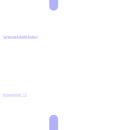
Farmaatsiatööstus
0
0
0
0
3
Ettepanekuid:
12