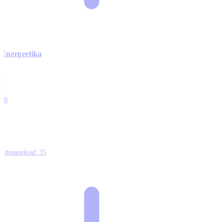
Energeetika
0
0
0
0
10
Ettepanekuid:
35