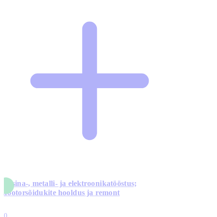
Masina-, metalli- ja elektroonikatööstus;
mootorsõidukite hooldus ja remont
5
10