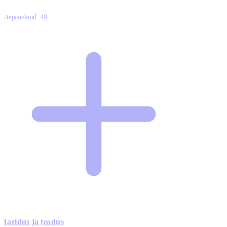
Ettepanekuid:
40
Haridus ja teadus