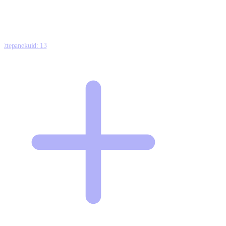
Ettepanekuid:
13