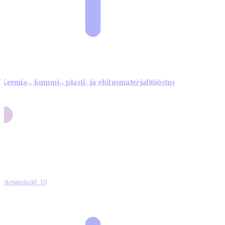
Keemia-, kummi-, plasti- ja ehitusmaterjalitööstus
3
9
1
2
0
Ettepanekuid:
10