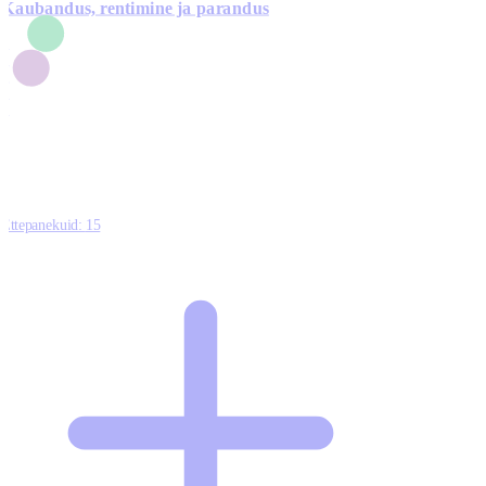
Kaubandus, rentimine ja parandus
7
1
3
1
0
Ettepanekuid:
15