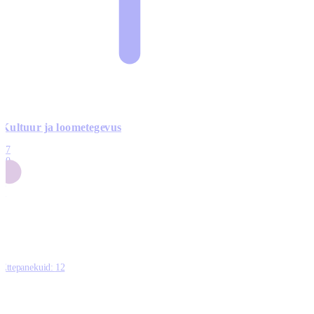
Kultuur ja loometegevus
17
50
14
5
0
Ettepanekuid:
12