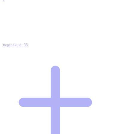
0
1
0
Ettepanekuid:
38