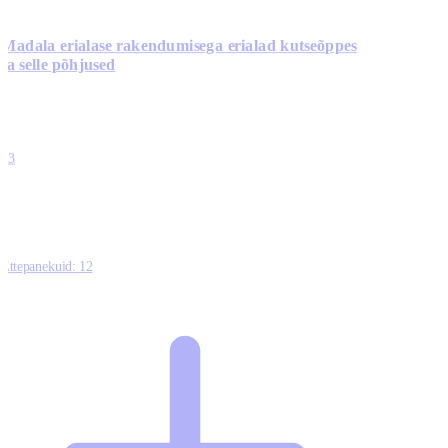
Madala erialase rakendumisega erialad kutseõppes
ja selle põhjused
0
0
0
0
13
Ettepanekuid:
12