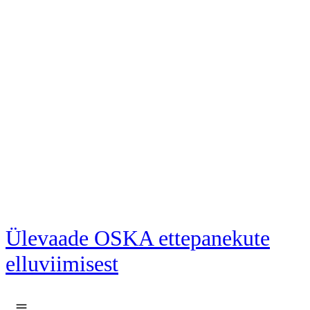
Liigu põhisisu juurde
Ülevaade OSKA ettepanekute
elluviimisest