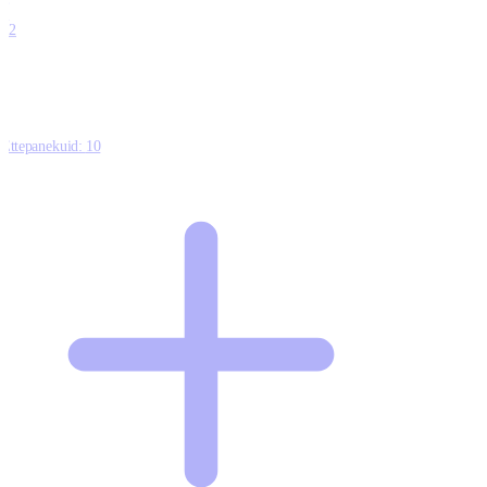
0
12
Ettepanekuid:
10