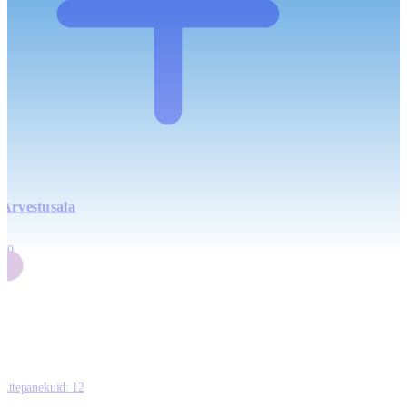
Arvestusala
4
20
2
3
0
Ettepanekuid:
12