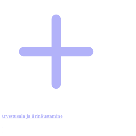
Arvestusala ja ärinõustamine
0
0
0