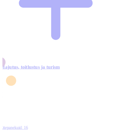
Majutus, toitlustus ja turism
0
3
4
5
0
Ettepanekuid:
16