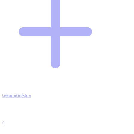
Keemiatööstus
0
0
0
0
10