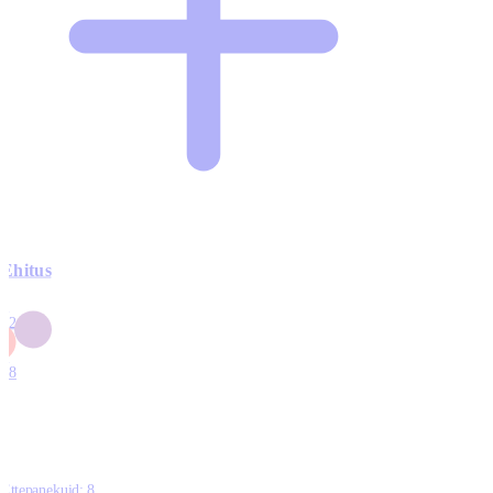
Ehitus
3
42
0
1
18
Ettepanekuid:
8