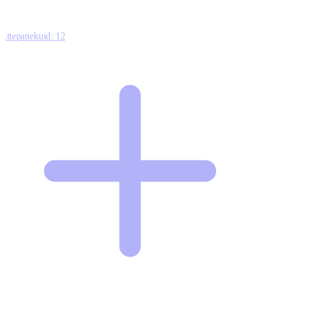
Ettepanekuid:
12