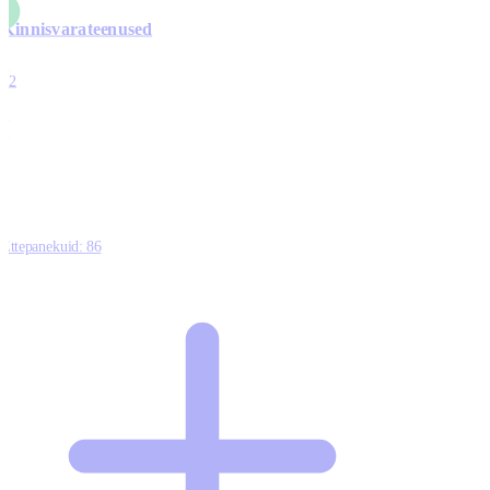
Kinnisvarateenused
4
12
0
0
0
Ettepanekuid:
86