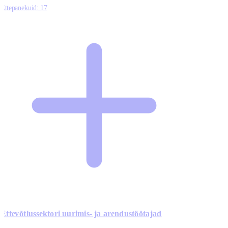
Ettepanekuid:
17
Ettevõtlussektori uurimis- ja arendustöötajad