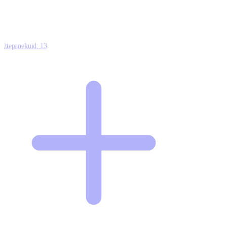
Ettepanekuid:
13