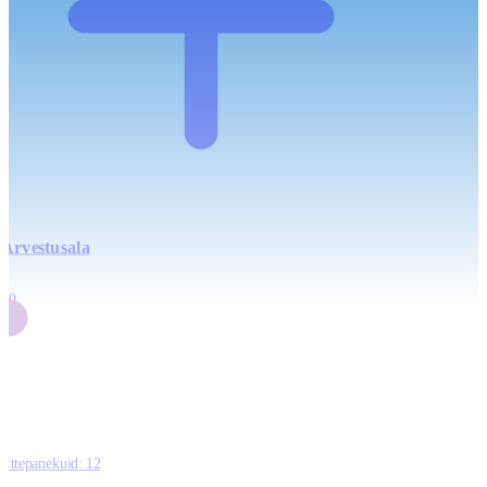
Arvestusala
4
20
2
3
0
Ettepanekuid:
12