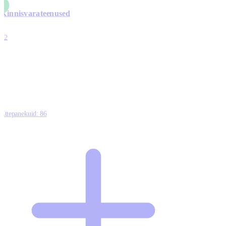
Kinnisvarateenused
4
12
0
0
0
Ettepanekuid:
86