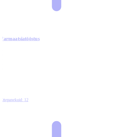
Farmaatsiatööstus
0
0
0
0
3
Ettepanekuid:
12