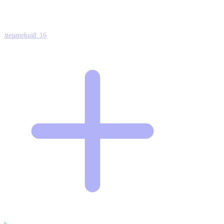
Ettepanekuid:
16