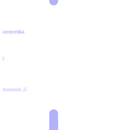
Energeetika
0
0
0
0
10
Ettepanekuid:
35