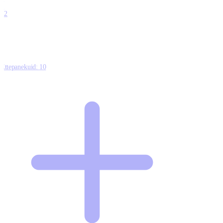
0
12
Ettepanekuid:
10