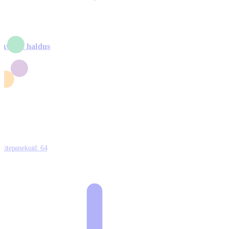
Avalik haldus
4
2
1
3
0
Ettepanekuid:
64