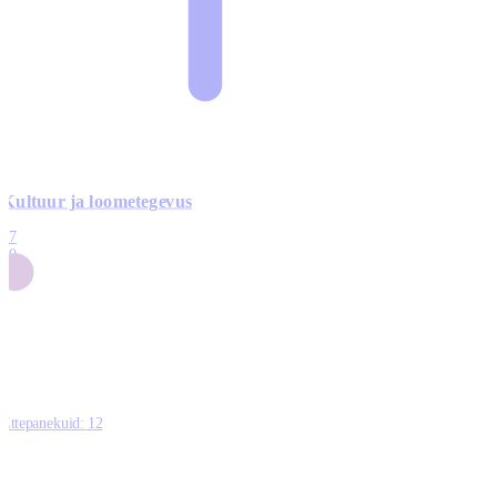
Kultuur ja loometegevus
17
50
14
5
0
Ettepanekuid:
12