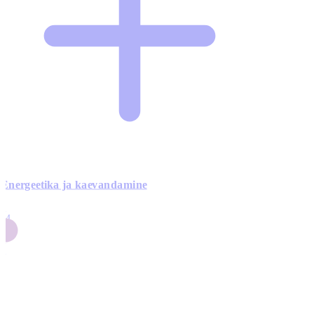
Energeetika ja kaevandamine
4
24
4
3
0