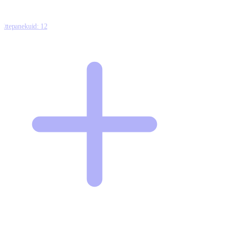
Ettepanekuid:
12