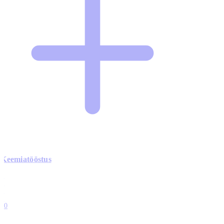
Keemiatööstus
0
0
0
0
10