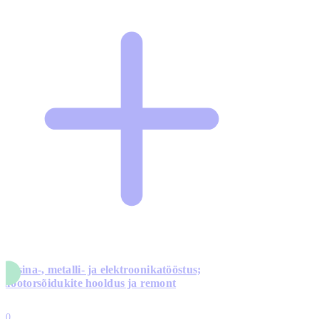
Masina-, metalli- ja elektroonikatööstus;
mootorsõidukite hooldus ja remont
5
10