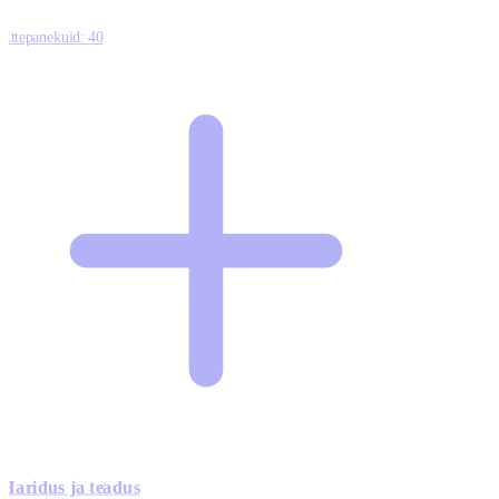
Ettepanekuid:
40
Haridus ja teadus