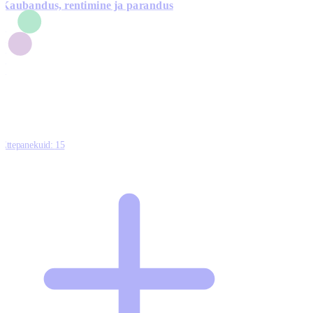
Kaubandus, rentimine ja parandus
7
1
3
1
0
Ettepanekuid:
15