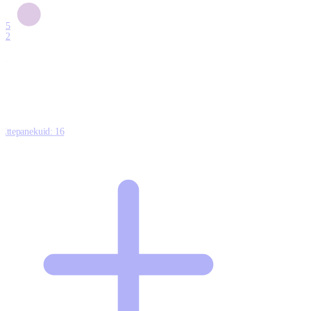
6
15
12
7
0
Ettepanekuid:
16