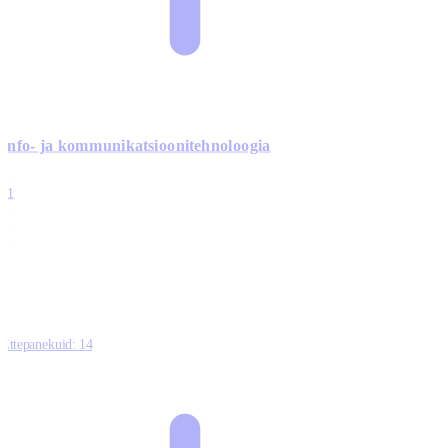
Info- ja kommunikatsiooni­tehnoloogia
3
11
2
0
0
Ettepanekuid:
14