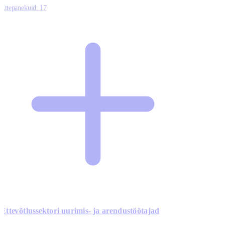
Ettepanekuid:
17
Ettevõtlussektori uurimis- ja arendustöötajad