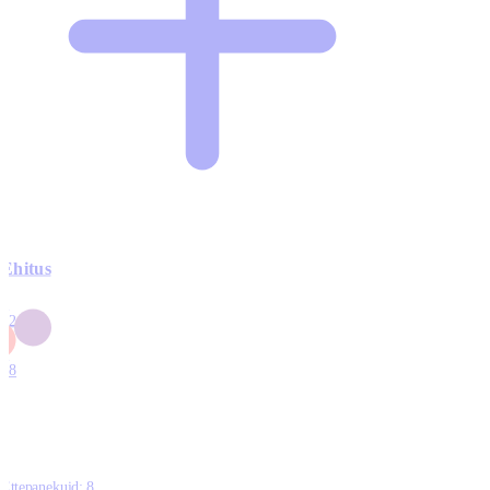
Ehitus
3
42
0
1
18
Ettepanekuid:
8