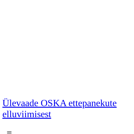
Liigu põhisisu juurde
Ülevaade OSKA ettepanekute
elluviimisest