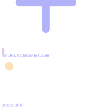
Majutus, toitlustus ja turism
0
3
4
5
0
Ettepanekuid:
16