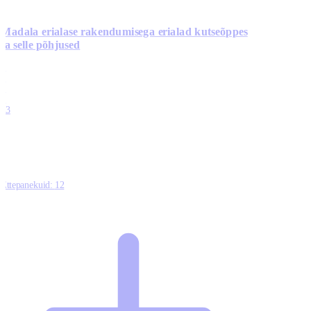
Madala erialase rakendumisega erialad kutseõppes
ja selle põhjused
0
0
0
0
13
Ettepanekuid:
12