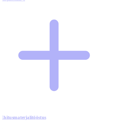
Ehitusmaterjalitööstus
0