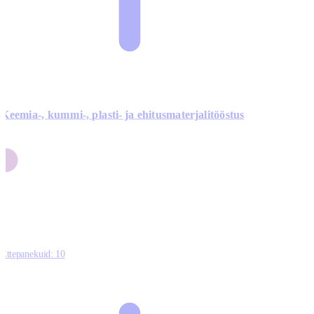
Keemia-, kummi-, plasti- ja ehitusmaterjalitööstus
3
9
1
2
0
Ettepanekuid:
10