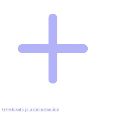
Arvestusala ja ärinõustamine
0
0
0