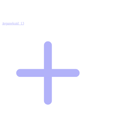
Ettepanekuid:
13