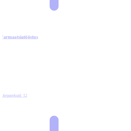
Farmaatsiatööstus
0
0
0
0
3
Ettepanekuid:
12