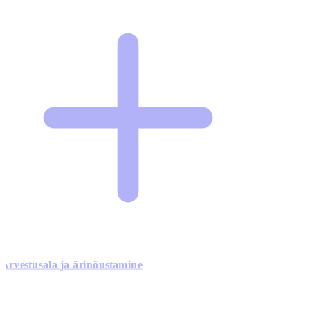
Arvestusala ja ärinõustamine
0
0
0