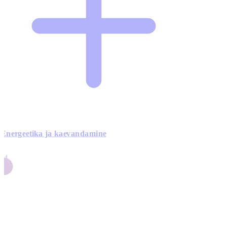
Energeetika ja kaevandamine
4
24
4
3
0