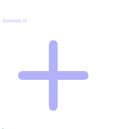
Ettepanekuid:
16