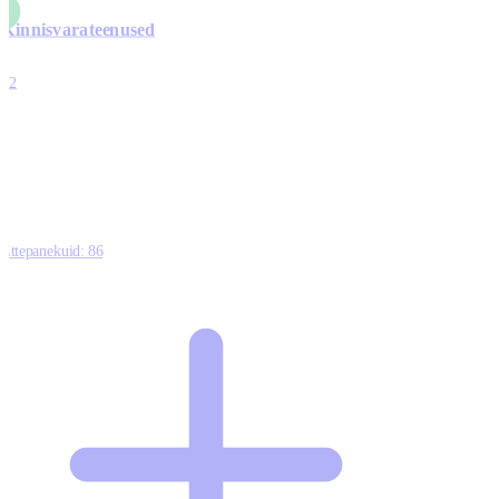
Kinnisvarateenused
4
12
0
0
0
Ettepanekuid:
86