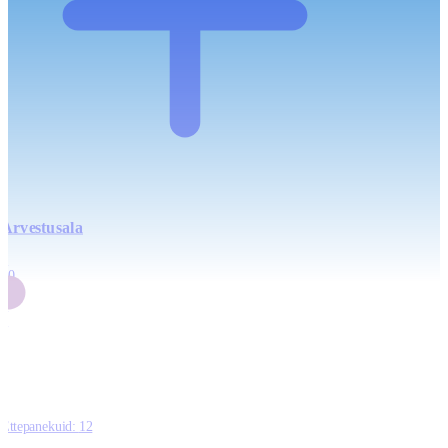
Arvestusala
4
20
2
3
0
Ettepanekuid:
12