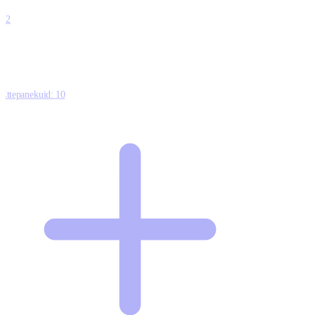
0
12
Ettepanekuid:
10