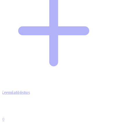
Keemiatööstus
0
0
0
0
10