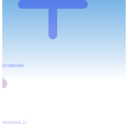
Arvestusala
4
20
2
3
0
Ettepanekuid:
12