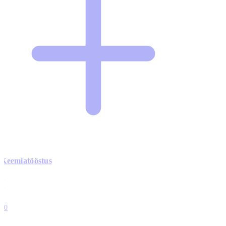
Keemiatööstus
0
0
0
0
10