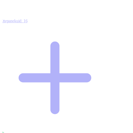
Ettepanekuid:
16