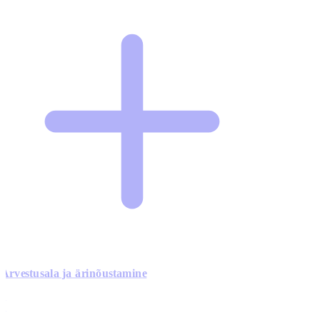
Arvestusala ja ärinõustamine
0
0
0