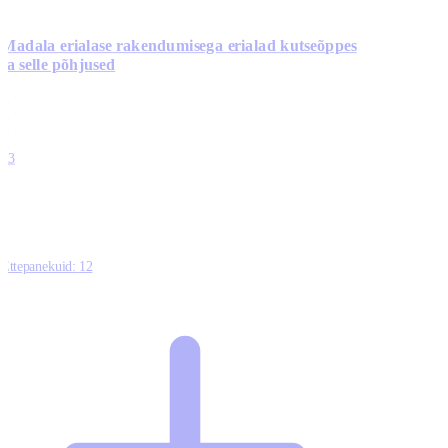
Madala erialase rakendumisega erialad kutseõppes
ja selle põhjused
0
0
0
0
13
Ettepanekuid:
12