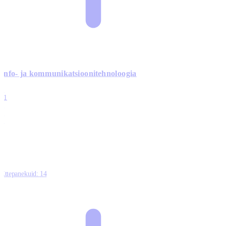
Info- ja kommunikatsiooni­tehnoloogia
3
11
2
0
0
Ettepanekuid:
14