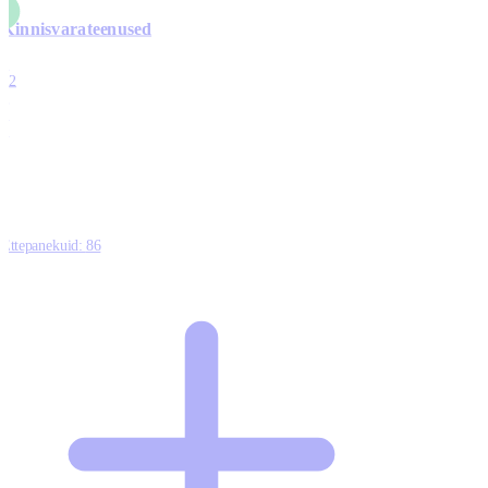
Kinnisvarateenused
4
12
0
0
0
Ettepanekuid:
86