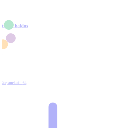
Avalik haldus
4
2
1
3
0
Ettepanekuid:
64