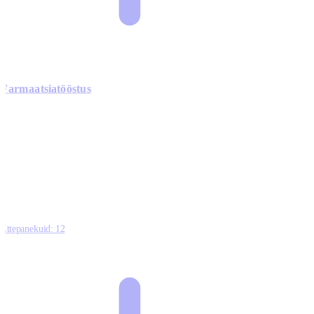
Farmaatsiatööstus
0
0
0
0
3
Ettepanekuid:
12