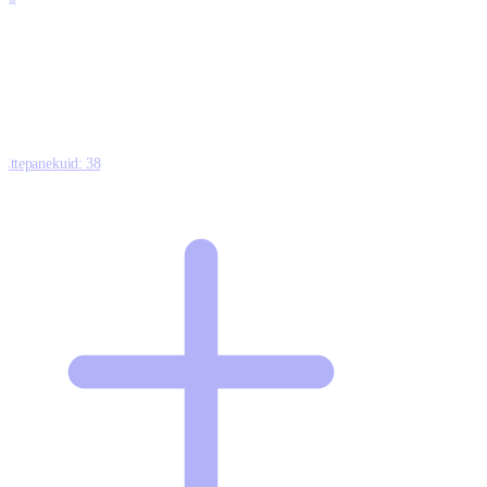
0
1
0
Ettepanekuid:
38