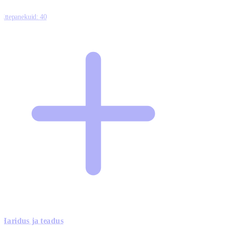
Ettepanekuid:
40
Haridus ja teadus