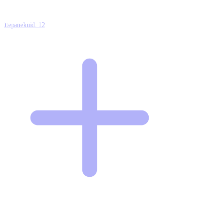
Ettepanekuid:
12