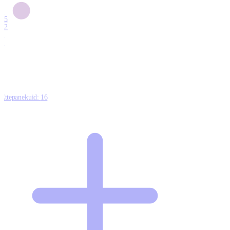
6
15
12
7
0
Ettepanekuid:
16