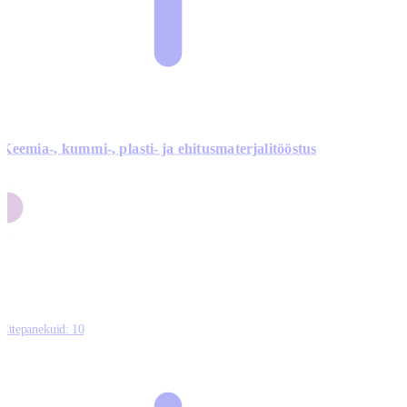
Keemia-, kummi-, plasti- ja ehitusmaterjalitööstus
3
9
1
2
0
Ettepanekuid:
10