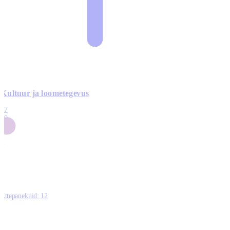
Kultuur ja loometegevus
17
50
14
5
0
Ettepanekuid:
12