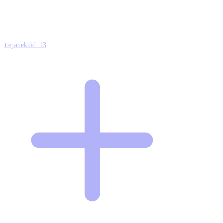
Ettepanekuid:
13