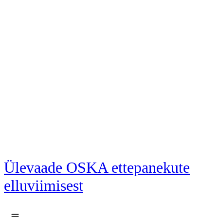
Liigu põhisisu juurde
Ülevaade OSKA ettepanekute
elluviimisest