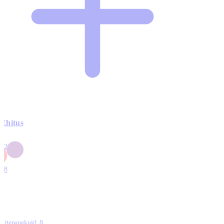
Ehitus
3
42
0
1
18
Ettepanekuid:
8