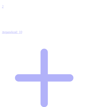
0
12
Ettepanekuid:
10