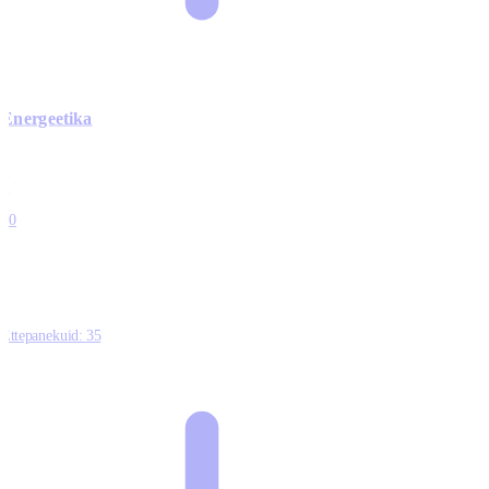
Energeetika
0
0
0
0
10
Ettepanekuid:
35