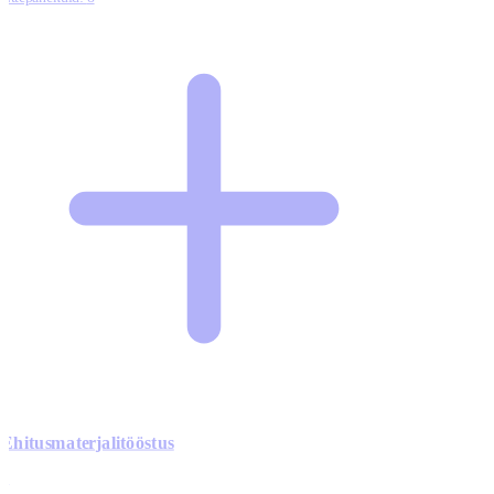
Ehitusmaterjalitööstus
0