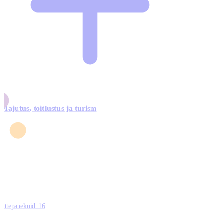
Majutus, toitlustus ja turism
0
3
4
5
0
Ettepanekuid:
16