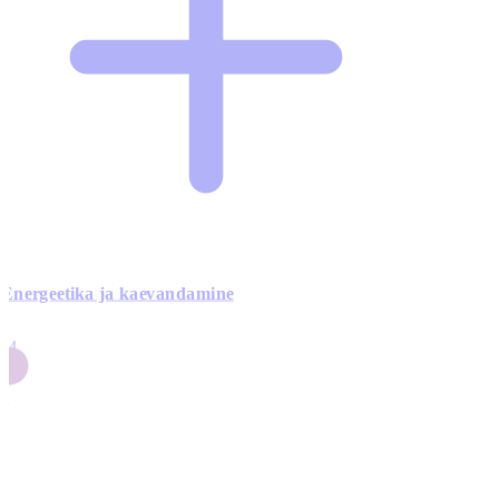
Energeetika ja kaevandamine
4
24
4
3
0