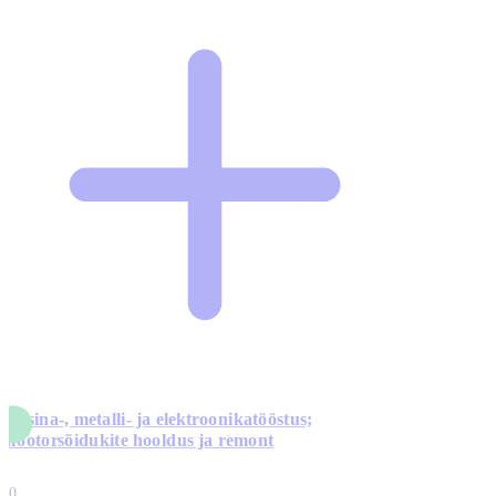
Masina-, metalli- ja elektroonikatööstus;
mootorsõidukite hooldus ja remont
5
10