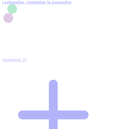
Kaubandus, rentimine ja parandus
7
1
3
1
0
Ettepanekuid:
15