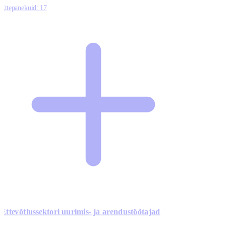
Ettepanekuid:
17
Ettevõtlussektori uurimis- ja arendustöötajad