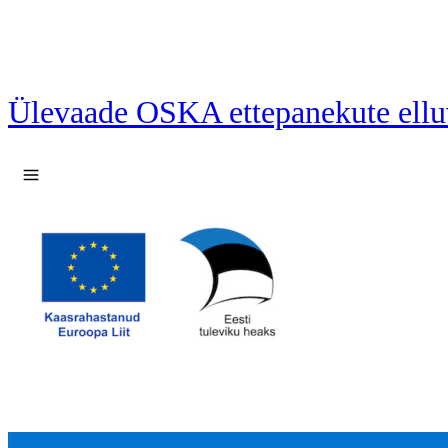
Ülevaade OSKA ettepanekute ellu
Ava menüü
12 ettepanekut laetud.