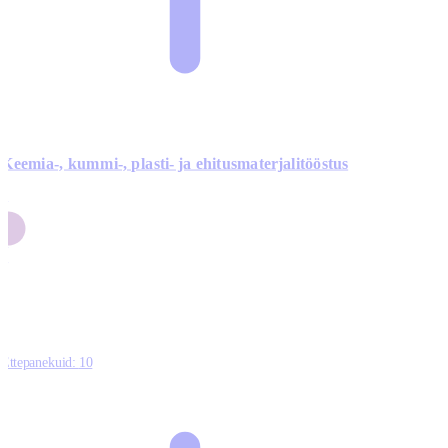
Keemia-, kummi-, plasti- ja ehitusmaterjalitööstus
3
9
1
2
0
Ettepanekuid:
10