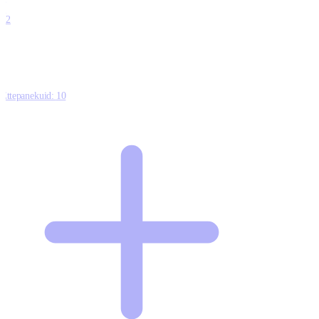
0
12
Ettepanekuid:
10