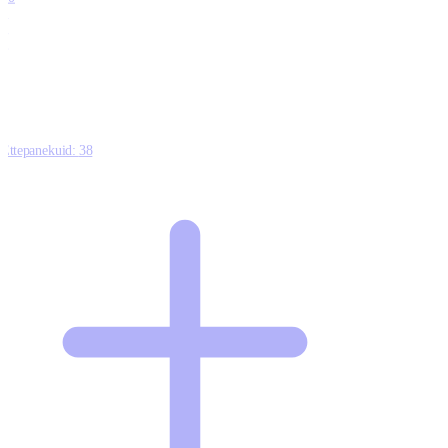
0
1
0
Ettepanekuid:
38