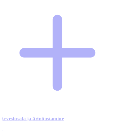
Arvestusala ja ärinõustamine
0
0
0