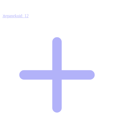
Ettepanekuid:
12