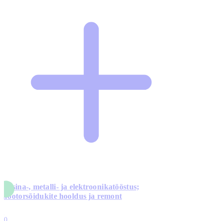
Masina-, metalli- ja elektroonikatööstus;
mootorsõidukite hooldus ja remont
5
10