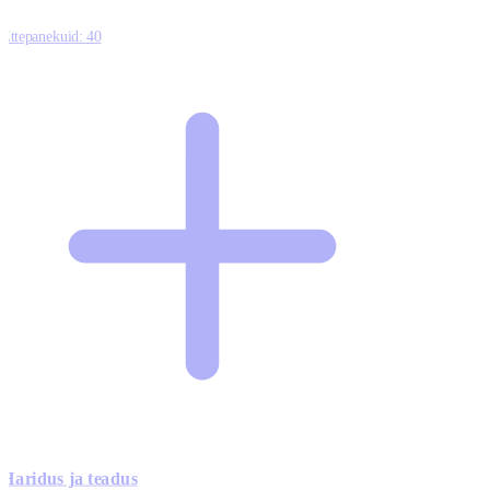
Ettepanekuid:
40
Haridus ja teadus