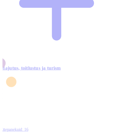
Majutus, toitlustus ja turism
0
3
4
5
0
Ettepanekuid:
16