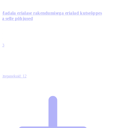
Madala erialase rakendumisega erialad kutseõppes
ja selle põhjused
0
0
0
0
13
Ettepanekuid:
12