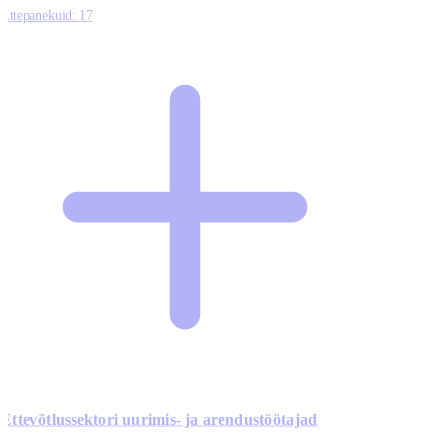
Ettepanekuid:
17
Ettevõtlussektori uurimis- ja arendustöötajad