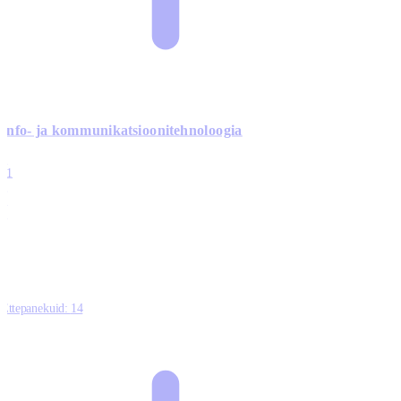
Info- ja kommunikatsiooni­tehnoloogia
3
11
2
0
0
Ettepanekuid:
14