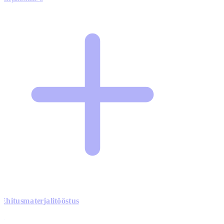
Ehitusmaterjalitööstus
0