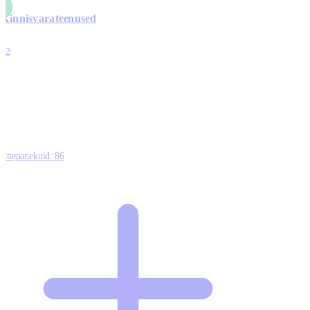
Kinnisvarateenused
4
12
0
0
0
Ettepanekuid:
86