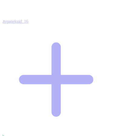
Ettepanekuid:
16