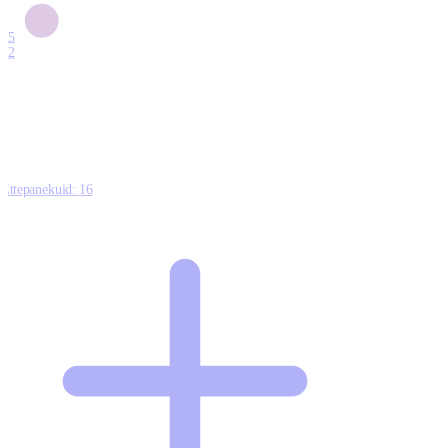
6
15
12
7
0
Ettepanekuid:
16