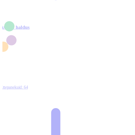
Avalik haldus
4
2
1
3
0
Ettepanekuid:
64