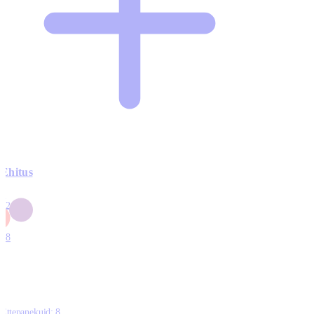
Ehitus
3
42
0
1
18
Ettepanekuid:
8