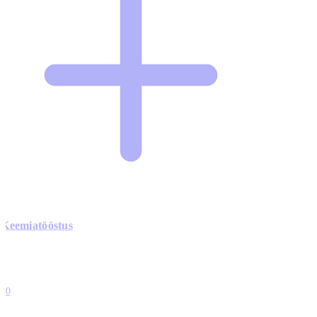
Keemiatööstus
0
0
0
0
10