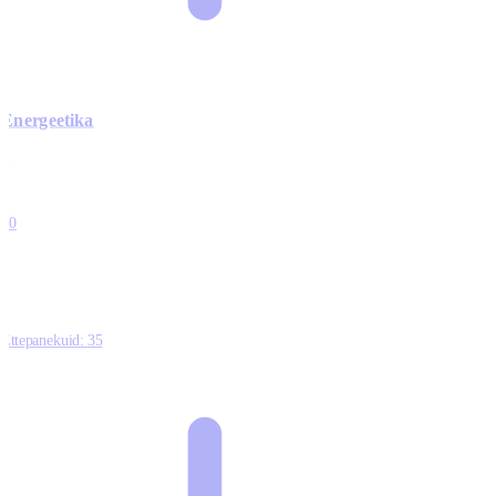
Energeetika
0
0
0
0
10
Ettepanekuid:
35