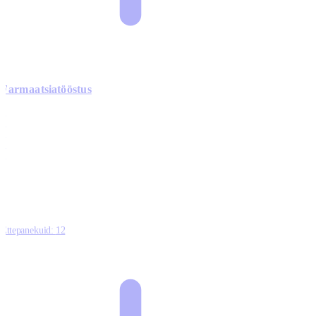
Farmaatsiatööstus
0
0
0
0
3
Ettepanekuid:
12