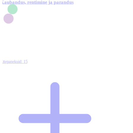
Kaubandus, rentimine ja parandus
7
1
3
1
0
Ettepanekuid:
15