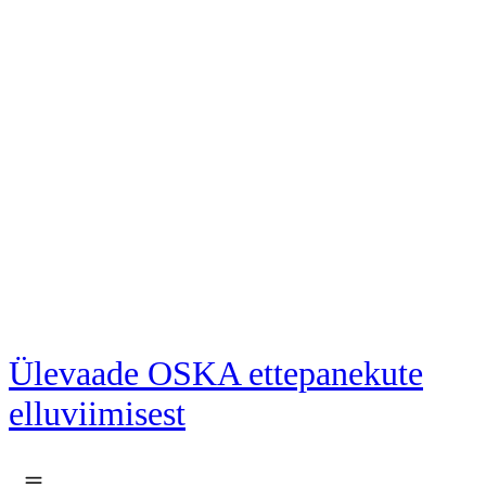
Liigu põhisisu juurde
Ülevaade OSKA ettepanekute
elluviimisest