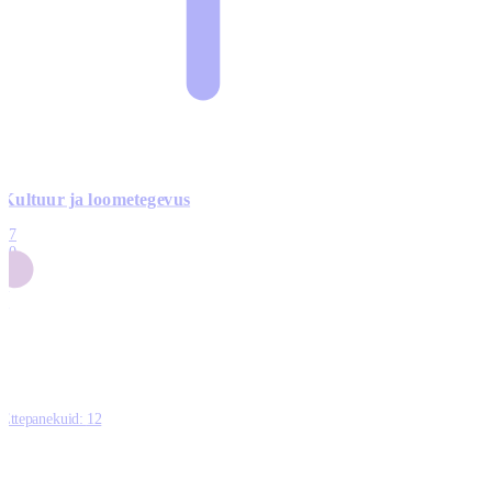
Kultuur ja loometegevus
17
50
14
5
0
Ettepanekuid:
12