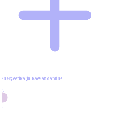
Energeetika ja kaevandamine
4
24
4
3
0