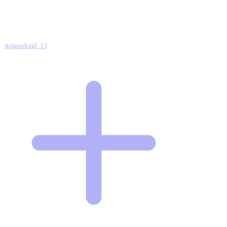
Ettepanekuid:
13