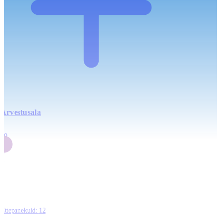
Arvestusala
4
20
2
3
0
Ettepanekuid:
12