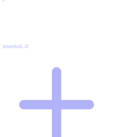
0
1
0
Ettepanekuid:
38