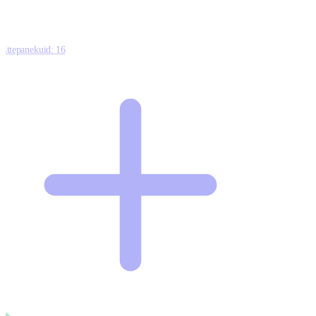
Ettepanekuid:
16