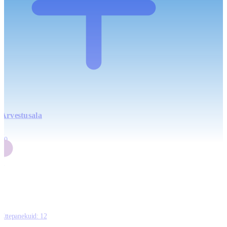
Arvestusala
4
20
2
3
0
Ettepanekuid:
12