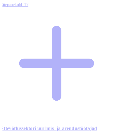
Ettepanekuid:
17
Ettevõtlussektori uurimis- ja arendustöötajad