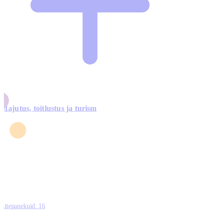
Majutus, toitlustus ja turism
0
3
4
5
0
Ettepanekuid:
16