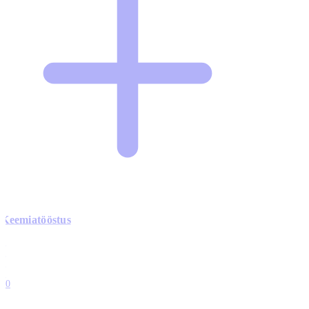
Keemiatööstus
0
0
0
0
10