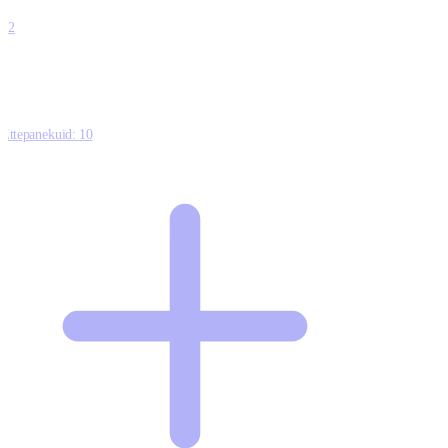
0
12
Ettepanekuid:
10