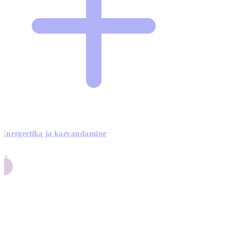
Energeetika ja kaevandamine
4
24
4
3
0