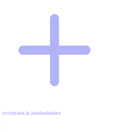
Arvestusala ja ärinõustamine
0
0
0