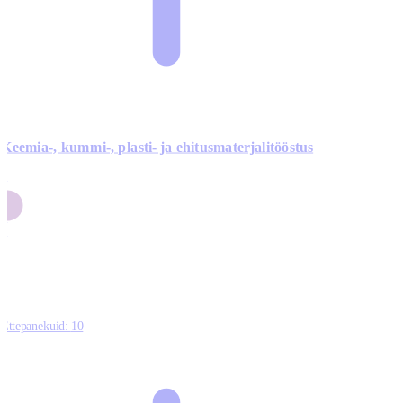
Keemia-, kummi-, plasti- ja ehitusmaterjalitööstus
3
9
1
2
0
Ettepanekuid:
10