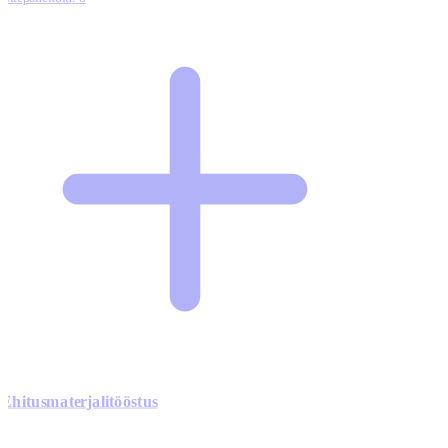
Ehitusmaterjalitööstus
0