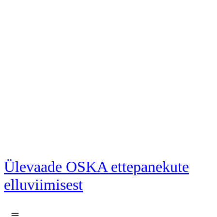
Liigu põhisisu juurde
Ülevaade OSKA ettepanekute
elluviimisest