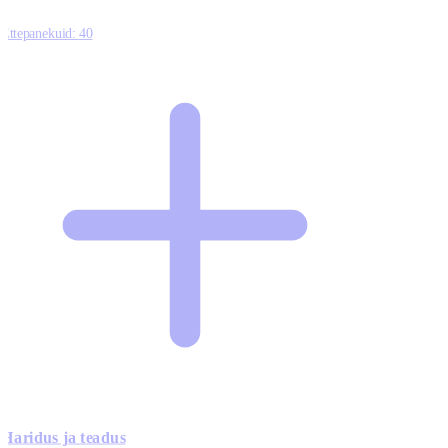
Ettepanekuid:
40
Haridus ja teadus