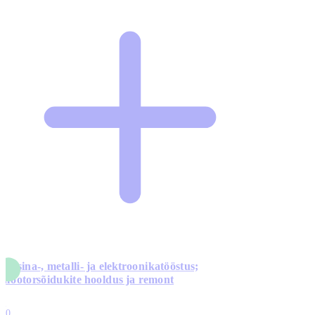
Masina-, metalli- ja elektroonikatööstus;
mootorsõidukite hooldus ja remont
5
10