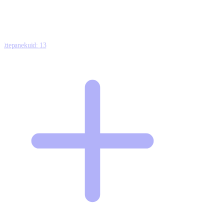
Ettepanekuid:
13