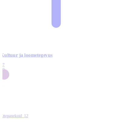
Kultuur ja loometegevus
17
50
14
5
0
Ettepanekuid:
12