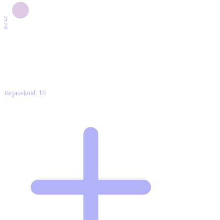
6
15
12
7
0
Ettepanekuid:
16