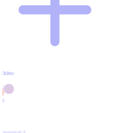
Ehitus
3
42
0
1
18
Ettepanekuid:
8