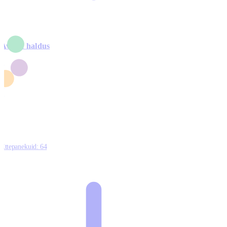
Avalik haldus
4
2
1
3
0
Ettepanekuid:
64