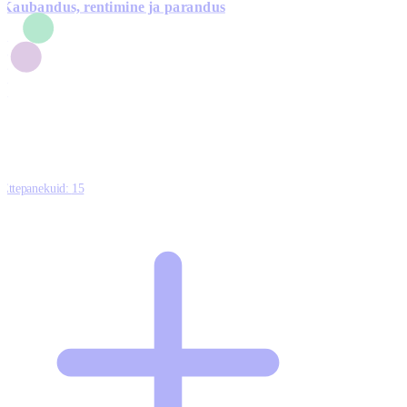
Kaubandus, rentimine ja parandus
7
1
3
1
0
Ettepanekuid:
15