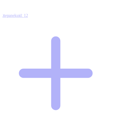
Ettepanekuid:
12