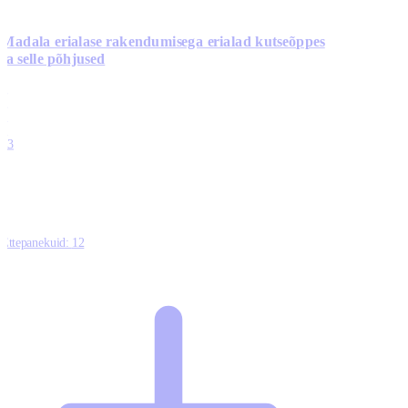
Madala erialase rakendumisega erialad kutseõppes
ja selle põhjused
0
0
0
0
13
Ettepanekuid:
12