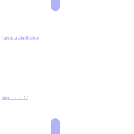
Farmaatsiatööstus
0
0
0
0
3
Ettepanekuid:
12