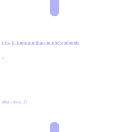
Info- ja kommunikatsiooni­tehnoloogia
3
11
2
0
0
Ettepanekuid:
14