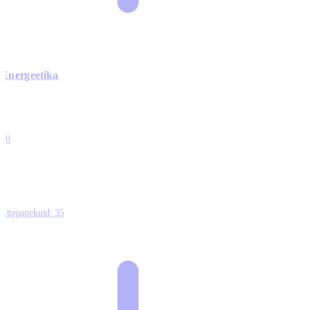
Energeetika
0
0
0
0
10
Ettepanekuid:
35