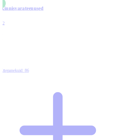
Kinnisvarateenused
4
12
0
0
0
Ettepanekuid:
86