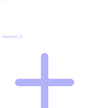
0
1
0
Ettepanekuid:
38