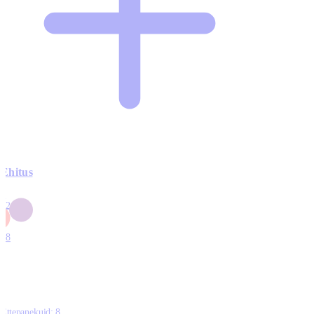
Ehitus
3
42
0
1
18
Ettepanekuid:
8