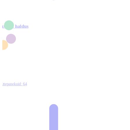
Avalik haldus
4
2
1
3
0
Ettepanekuid:
64