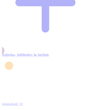
Majutus, toitlustus ja turism
0
3
4
5
0
Ettepanekuid:
16