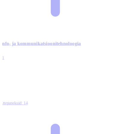
Info- ja kommunikatsiooni­tehnoloogia
3
11
2
0
0
Ettepanekuid:
14