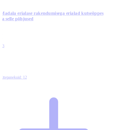
Madala erialase rakendumisega erialad kutseõppes
ja selle põhjused
0
0
0
0
13
Ettepanekuid:
12