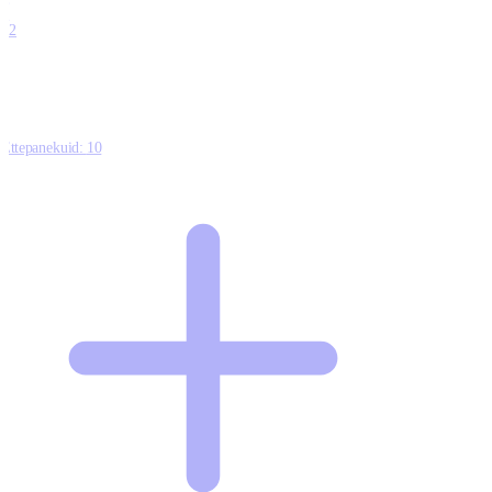
0
12
Ettepanekuid:
10