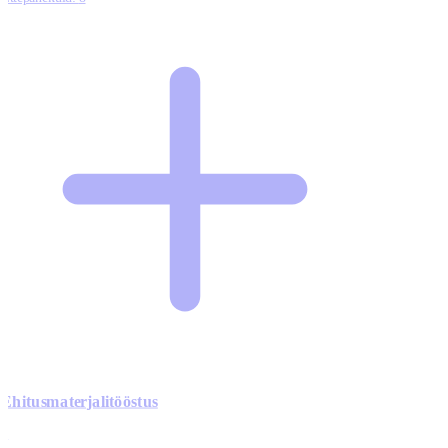
Ehitusmaterjalitööstus
0