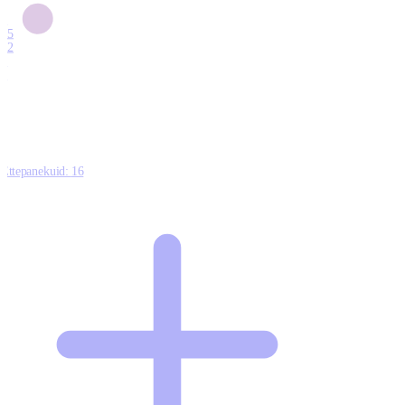
6
15
12
7
0
Ettepanekuid:
16