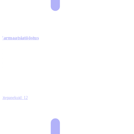
Farmaatsiatööstus
0
0
0
0
3
Ettepanekuid:
12