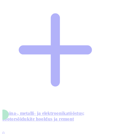
Masina-, metalli- ja elektroonikatööstus;
mootorsõidukite hooldus ja remont
5
10