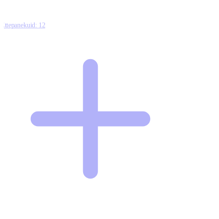
Ettepanekuid:
12