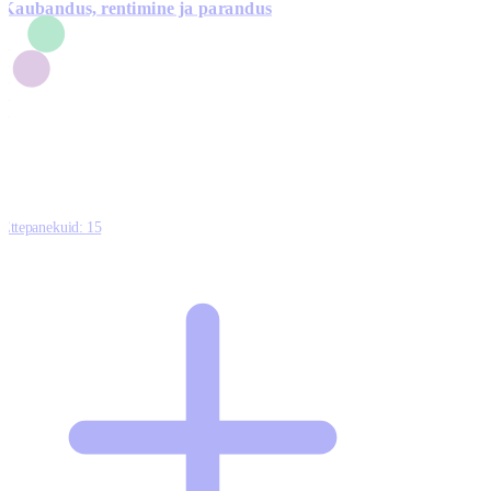
Kaubandus, rentimine ja parandus
7
1
3
1
0
Ettepanekuid:
15