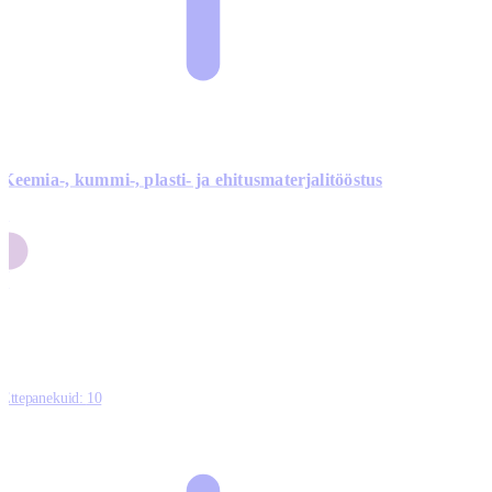
Keemia-, kummi-, plasti- ja ehitusmaterjalitööstus
3
9
1
2
0
Ettepanekuid:
10