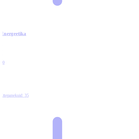
Energeetika
0
0
0
0
10
Ettepanekuid:
35