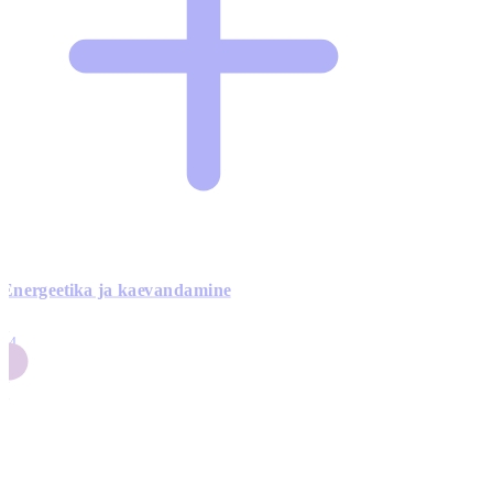
Energeetika ja kaevandamine
4
24
4
3
0