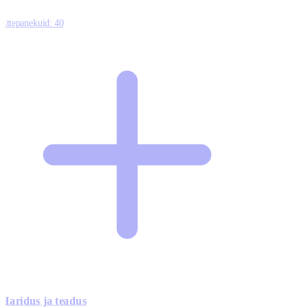
Ettepanekuid:
40
Haridus ja teadus