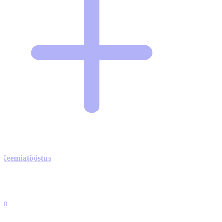
Keemiatööstus
0
0
0
0
10