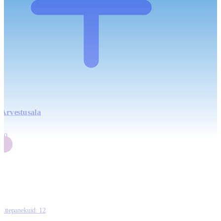
Arvestusala
4
20
2
3
0
Ettepanekuid:
12