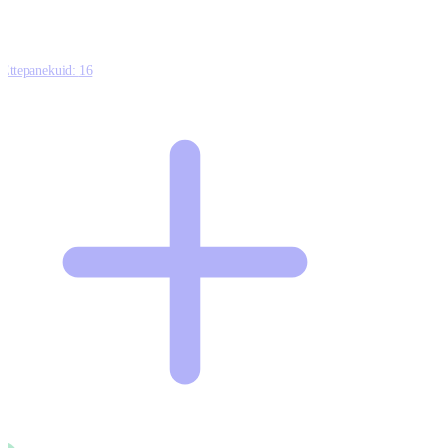
Ettepanekuid:
16