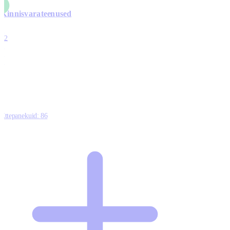
Kinnisvarateenused
4
12
0
0
0
Ettepanekuid:
86