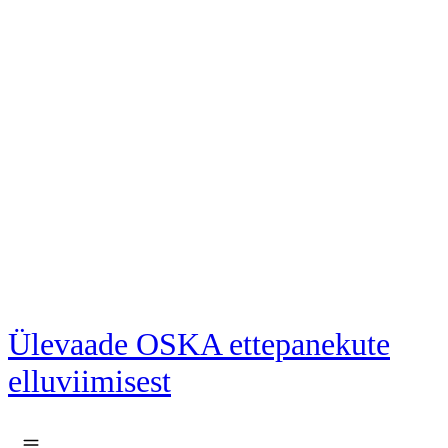
Liigu põhisisu juurde
Ülevaade OSKA ettepanekute
elluviimisest