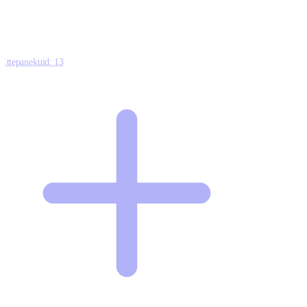
Ettepanekuid:
13