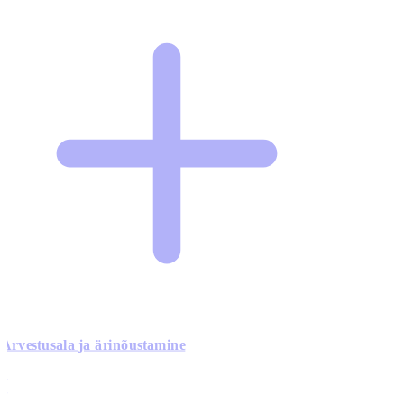
Arvestusala ja ärinõustamine
0
0
0