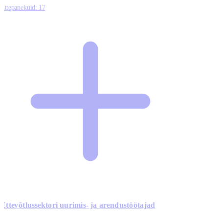
Ettepanekuid:
17
Ettevõtlussektori uurimis- ja arendustöötajad