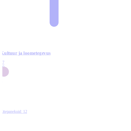
Kultuur ja loometegevus
17
50
14
5
0
Ettepanekuid:
12