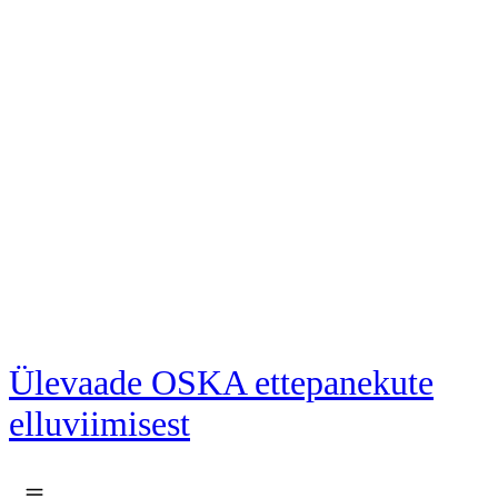
Liigu põhisisu juurde
Ülevaade OSKA ettepanekute
elluviimisest