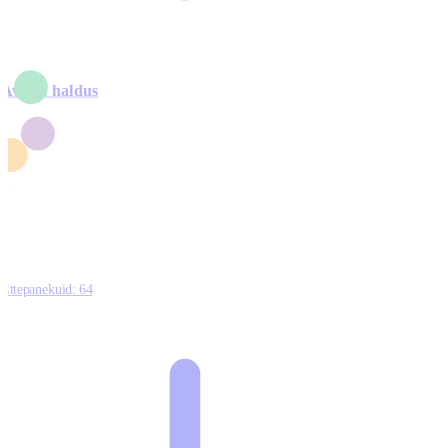
Avalik haldus
4
2
1
3
0
Ettepanekuid:
64