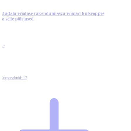
Madala erialase rakendumisega erialad kutseõppes
ja selle põhjused
0
0
0
0
13
Ettepanekuid:
12