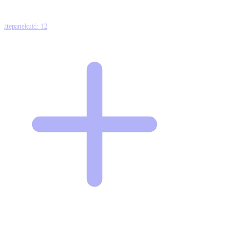
Ettepanekuid:
12