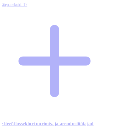
Ettepanekuid:
17
Ettevõtlussektori uurimis- ja arendustöötajad