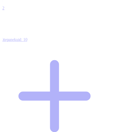
0
12
Ettepanekuid:
10