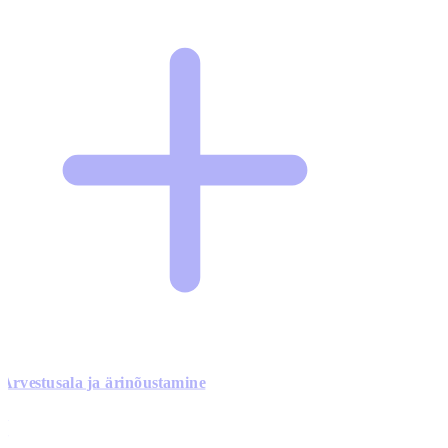
Arvestusala ja ärinõustamine
0
0
0