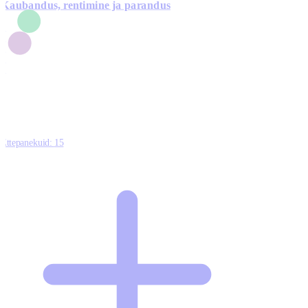
Kaubandus, rentimine ja parandus
7
1
3
1
0
Ettepanekuid:
15