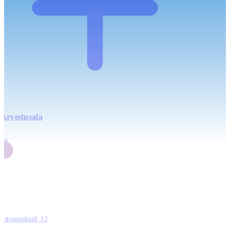
Arvestusala
4
20
2
3
0
Ettepanekuid:
12