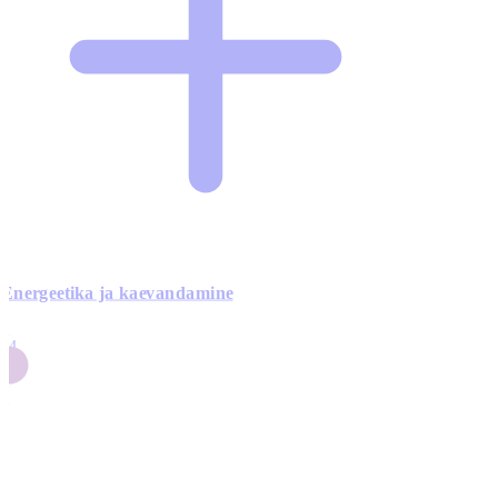
Energeetika ja kaevandamine
4
24
4
3
0