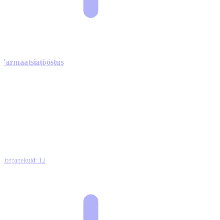
Farmaatsiatööstus
0
0
0
0
3
Ettepanekuid:
12