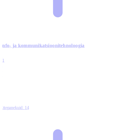
Info- ja kommunikatsiooni­tehnoloogia
3
11
2
0
0
Ettepanekuid:
14