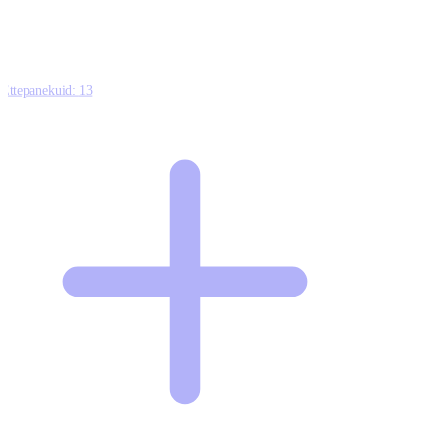
Ettepanekuid:
13