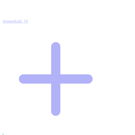
Ettepanekuid:
16