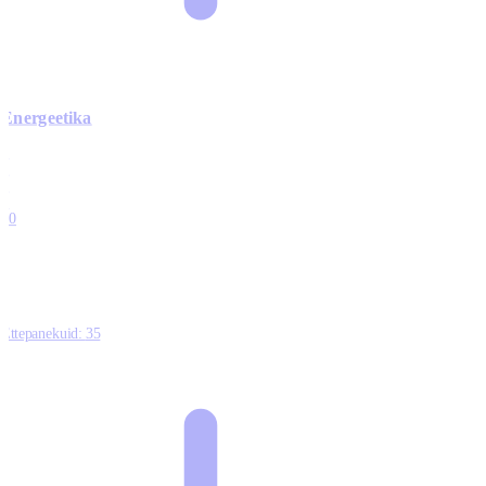
Energeetika
0
0
0
0
10
Ettepanekuid:
35