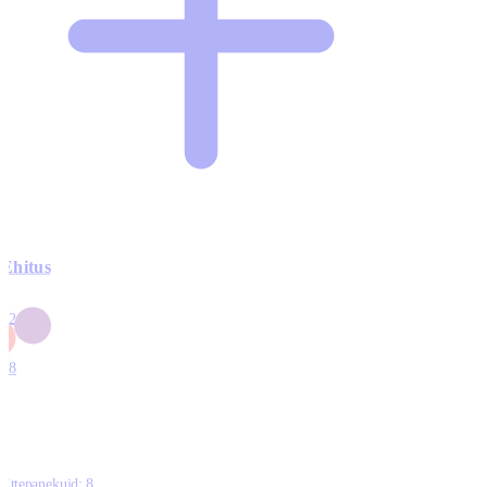
Ehitus
3
42
0
1
18
Ettepanekuid:
8