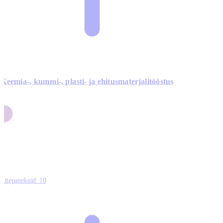
Keemia-, kummi-, plasti- ja ehitusmaterjalitööstus
3
9
1
2
0
Ettepanekuid:
10