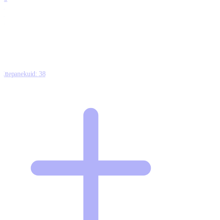
0
1
0
Ettepanekuid:
38