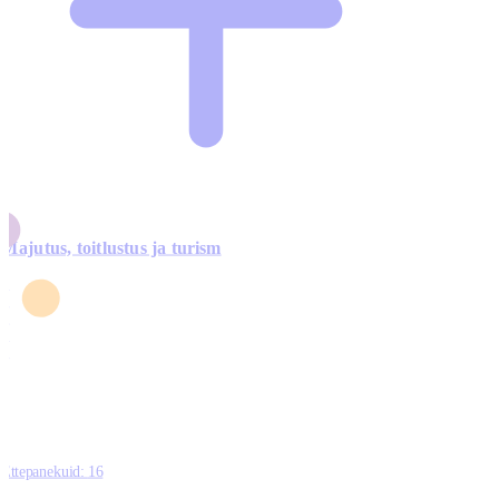
Majutus, toitlustus ja turism
0
3
4
5
0
Ettepanekuid:
16