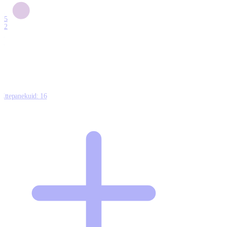
6
15
12
7
0
Ettepanekuid:
16