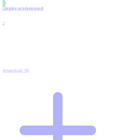
Kinnisvarateenused
4
12
0
0
0
Ettepanekuid:
86