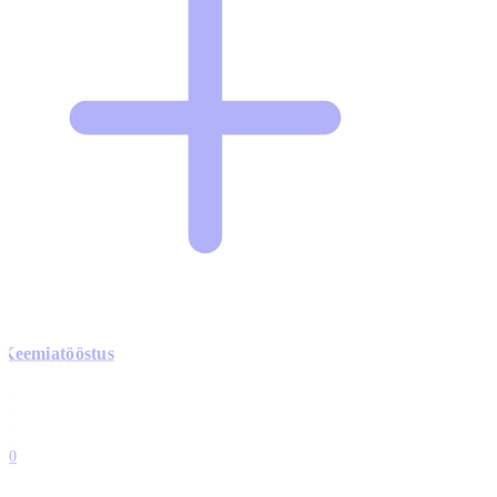
Keemiatööstus
0
0
0
0
10