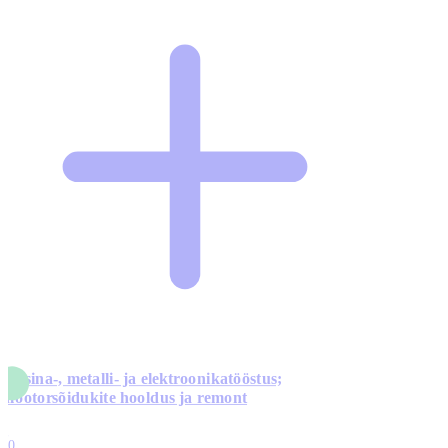
Masina-, metalli- ja elektroonikatööstus;
mootorsõidukite hooldus ja remont
5
10