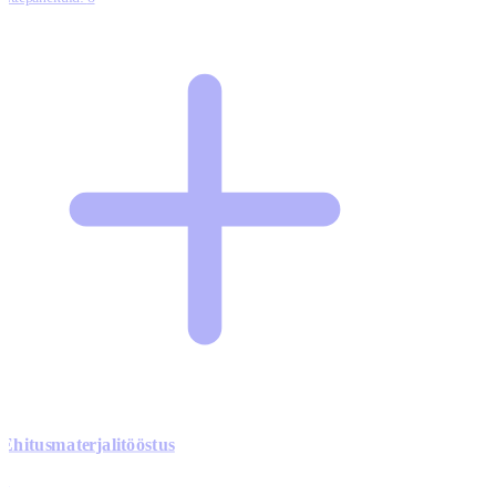
Ehitusmaterjalitööstus
0