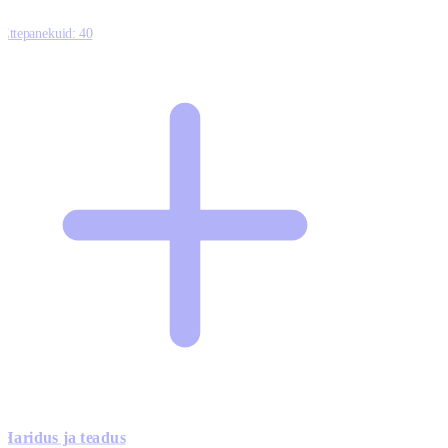
Ettepanekuid:
40
Haridus ja teadus