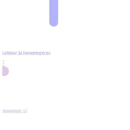
Kultuur ja loometegevus
17
50
14
5
0
Ettepanekuid:
12