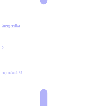
Energeetika
0
0
0
0
10
Ettepanekuid:
35