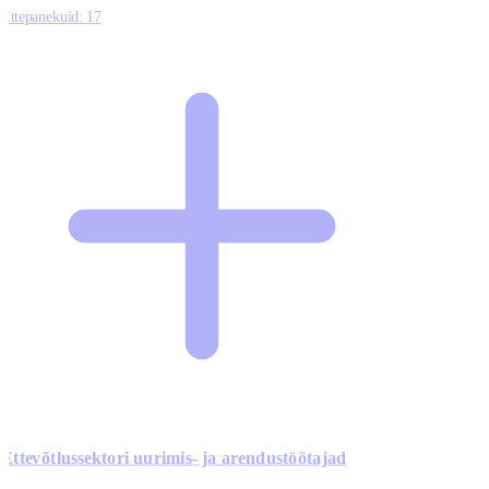
Ettepanekuid:
17
Ettevõtlussektori uurimis- ja arendustöötajad