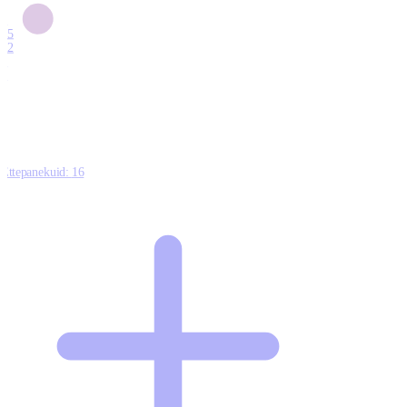
6
15
12
7
0
Ettepanekuid:
16