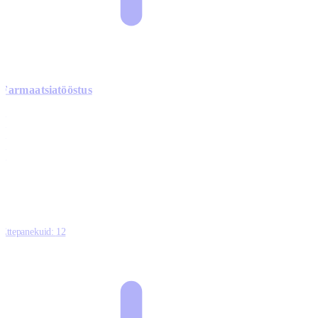
Farmaatsiatööstus
0
0
0
0
3
Ettepanekuid:
12