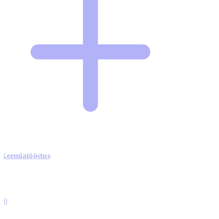
Keemiatööstus
0
0
0
0
10