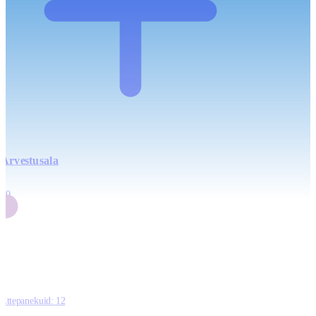
Arvestusala
4
20
2
3
0
Ettepanekuid:
12