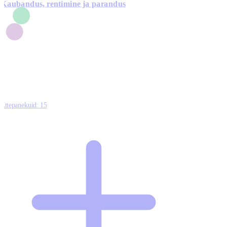
Kaubandus, rentimine ja parandus
7
1
3
1
0
Ettepanekuid:
15