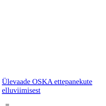
Liigu põhisisu juurde
Ülevaade OSKA ettepanekute
elluviimisest