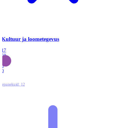
Kultuur ja loometegevus
17
50
14
5
0
ttepanekuid:
12