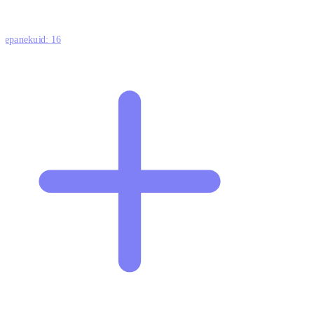
ttepanekuid:
16