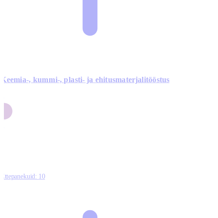
Keemia-, kummi-, plasti- ja ehitusmaterjalitööstus
3
9
1
2
0
Ettepanekuid:
10