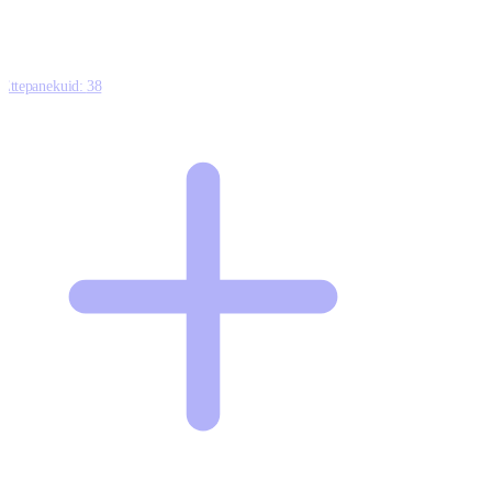
Ettepanekuid:
38