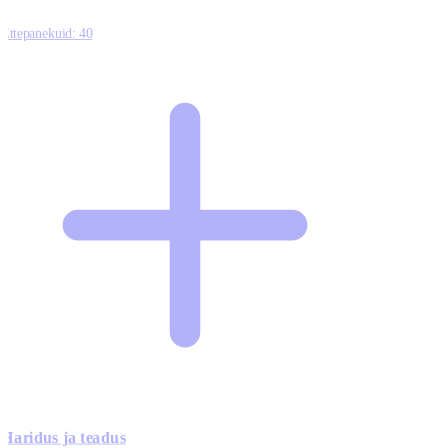
Ettepanekuid:
40
Haridus ja teadus