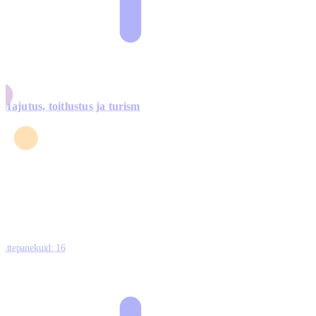
Majutus, toitlustus ja turism
0
3
4
5
0
Ettepanekuid:
16