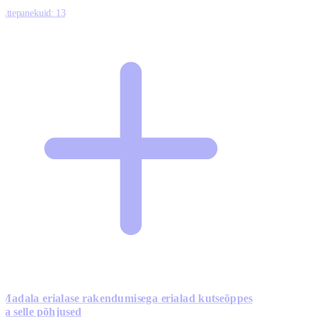
Ettepanekuid:
13
Madala erialase rakendumisega erialad kutseõppes
ja selle põhjused