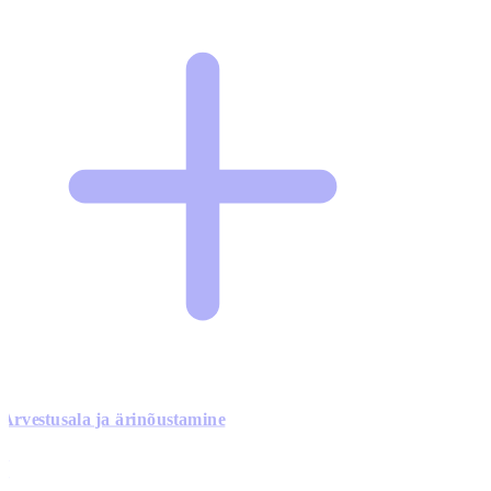
Arvestusala ja ärinõustamine
0
0
0