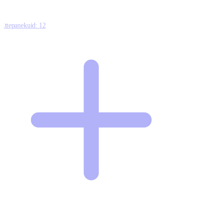
Ettepanekuid:
12