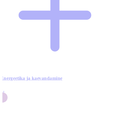
Energeetika ja kaevandamine
4
24
4
3
0