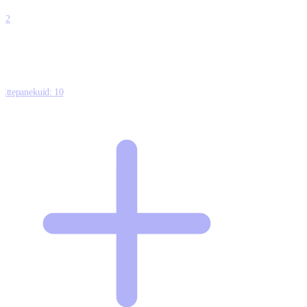
0
12
Ettepanekuid:
10