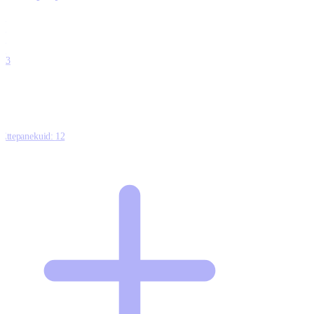
0
0
0
0
13
Ettepanekuid:
12