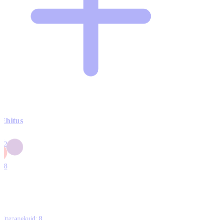
Ehitus
3
42
0
1
18
Ettepanekuid:
8