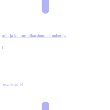
Info- ja kommunikatsiooni­tehnoloogia
3
11
2
0
0
Ettepanekuid:
14