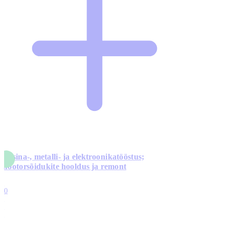
Masina-, metalli- ja elektroonikatööstus;
mootorsõidukite hooldus ja remont
5
10
0
1
0