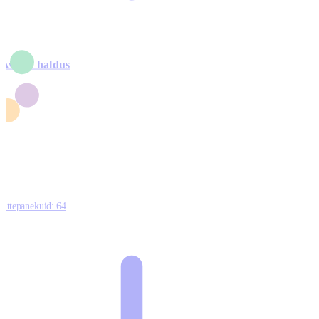
Avalik haldus
4
2
1
3
0
Ettepanekuid:
64