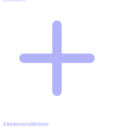
Ehitusmaterjalitööstus
0