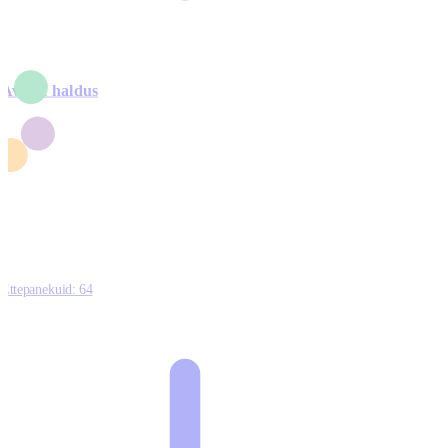
Avalik haldus
4
2
1
3
0
Ettepanekuid:
64