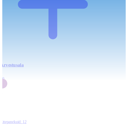
Arvestusala
4
20
2
3
0
Ettepanekuid:
12