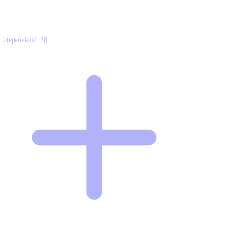
Ettepanekuid:
38