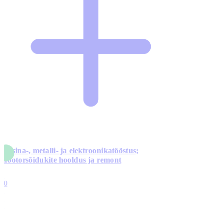
Masina-, metalli- ja elektroonikatööstus;
mootorsõidukite hooldus ja remont
5
10
0
1
0