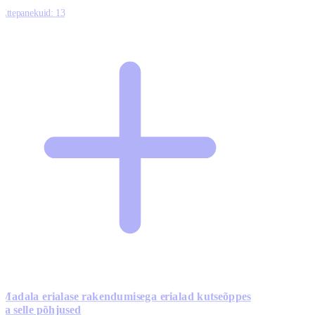
Ettepanekuid:
13
Madala erialase rakendumisega erialad kutseõppes
ja selle põhjused