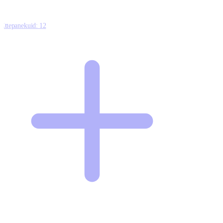
Ettepanekuid:
12