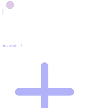
6
15
12
7
0
Ettepanekuid:
16