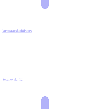
Farmaatsiatööstus
0
0
0
0
3
Ettepanekuid:
12