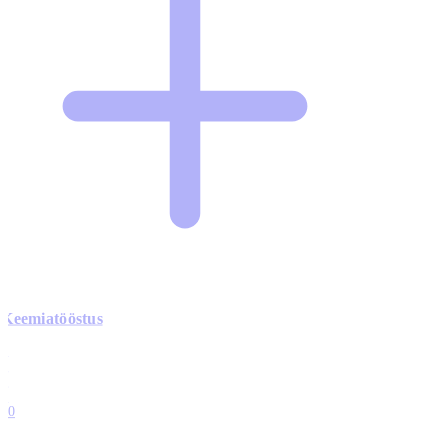
Keemiatööstus
0
0
0
0
10