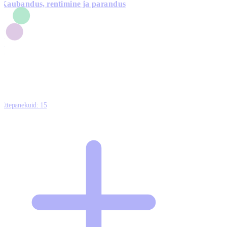
Kaubandus, rentimine ja parandus
7
1
3
1
0
Ettepanekuid:
15