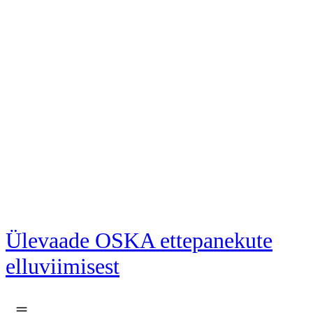
Liigu põhisisu juurde
Ülevaade OSKA ettepanekute
elluviimisest