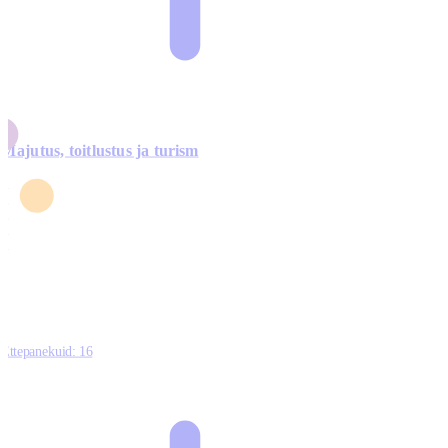
Majutus, toitlustus ja turism
0
3
4
5
0
Ettepanekuid:
16