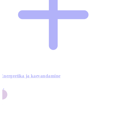
Energeetika ja kaevandamine
4
24
4
3
0