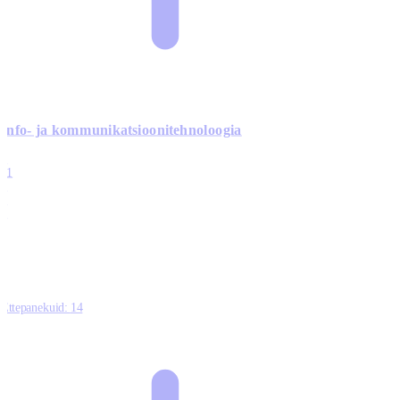
Info- ja kommunikatsiooni­tehnoloogia
3
11
2
0
0
Ettepanekuid:
14