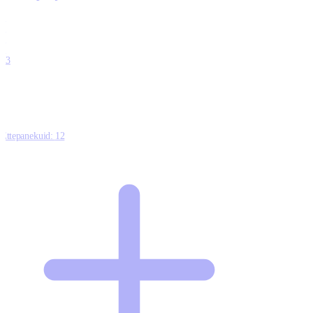
0
0
0
0
13
Ettepanekuid:
12