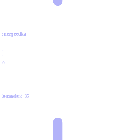
Energeetika
0
0
0
0
10
Ettepanekuid:
35