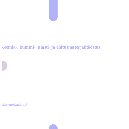
Keemia-, kummi-, plasti- ja ehitusmaterjalitööstus
3
9
1
2
0
Ettepanekuid:
10