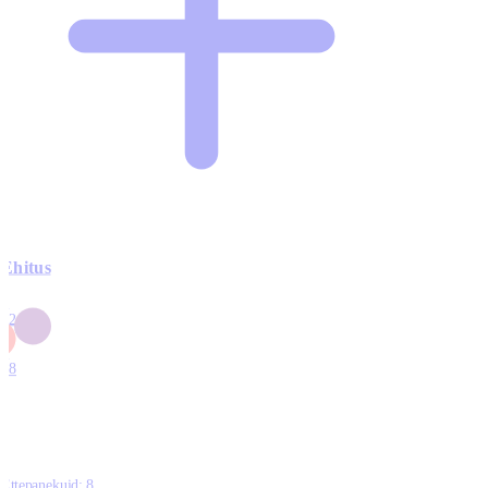
Ehitus
3
42
0
1
18
Ettepanekuid:
8