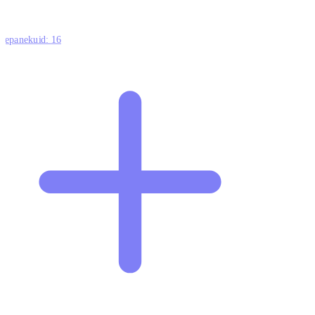
ttepanekuid:
16