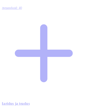
Ettepanekuid:
40
Haridus ja teadus