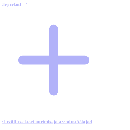
Ettepanekuid:
17
Ettevõtlussektori uurimis- ja arendustöötajad