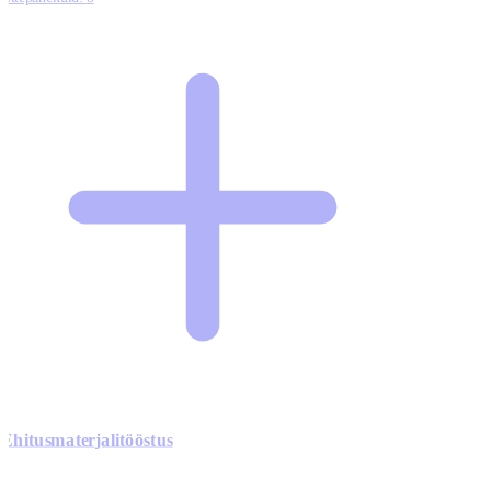
Ehitusmaterjalitööstus
0