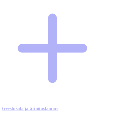
Arvestusala ja ärinõustamine
0
0
0