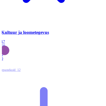
Kultuur ja loometegevus
17
50
14
5
0
ttepanekuid:
12