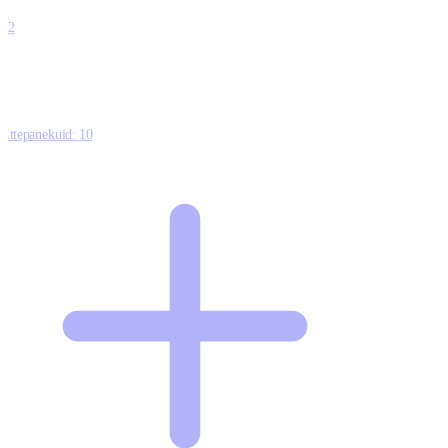
0
12
Ettepanekuid:
10