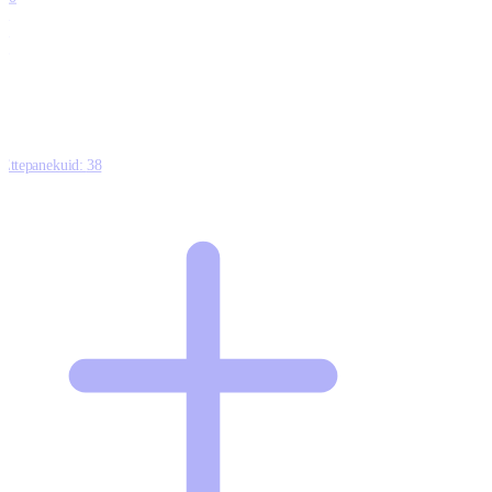
0
1
0
Ettepanekuid:
38