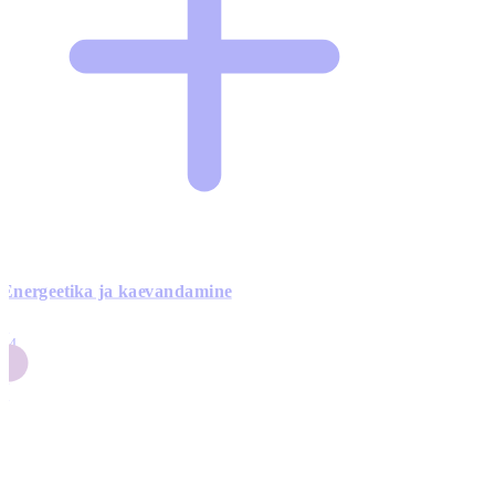
Energeetika ja kaevandamine
4
24
4
3
0