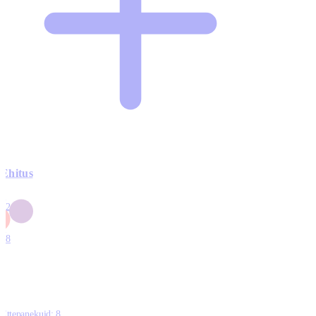
Ehitus
3
42
0
1
18
Ettepanekuid:
8