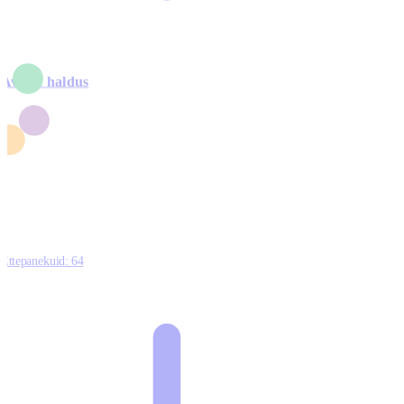
Avalik haldus
4
2
1
3
0
Ettepanekuid:
64