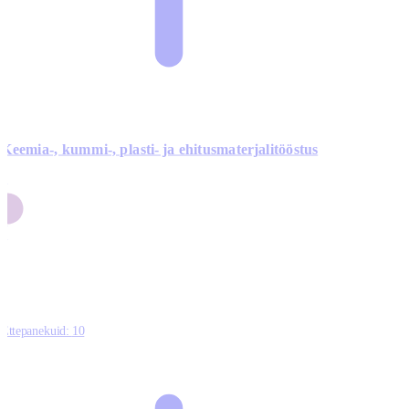
Keemia-, kummi-, plasti- ja ehitusmaterjalitööstus
3
9
1
2
0
Ettepanekuid:
10