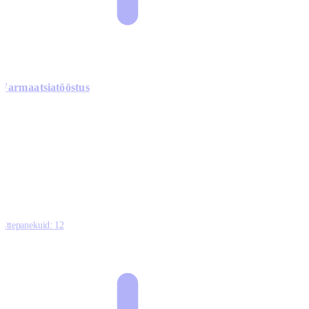
Farmaatsiatööstus
0
0
0
0
3
Ettepanekuid:
12