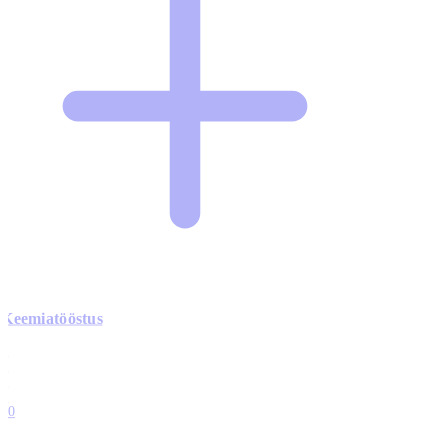
Keemiatööstus
0
0
0
0
10