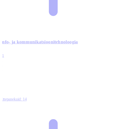
Info- ja kommunikatsiooni­tehnoloogia
3
11
2
0
0
Ettepanekuid:
14