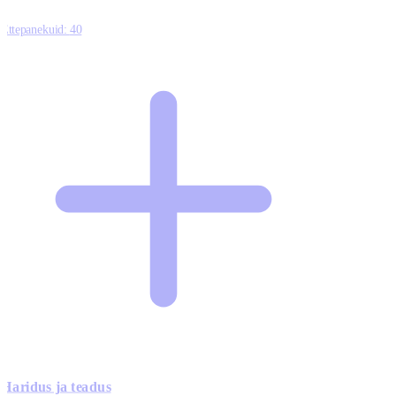
Ettepanekuid:
40
Haridus ja teadus