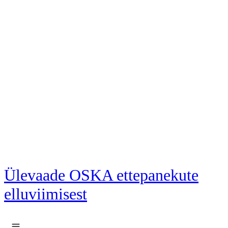
Liigu põhisisu juurde
Ülevaade OSKA ettepanekute
elluviimisest