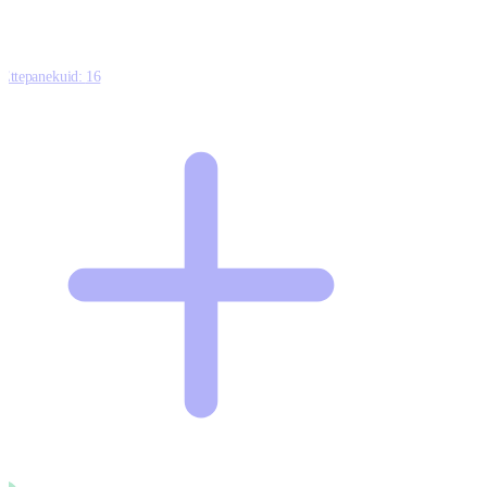
Ettepanekuid:
16