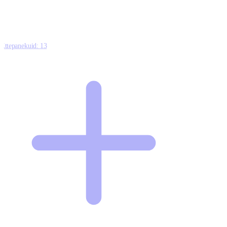
Ettepanekuid:
13