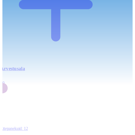
Arvestusala
4
20
2
3
0
Ettepanekuid:
12