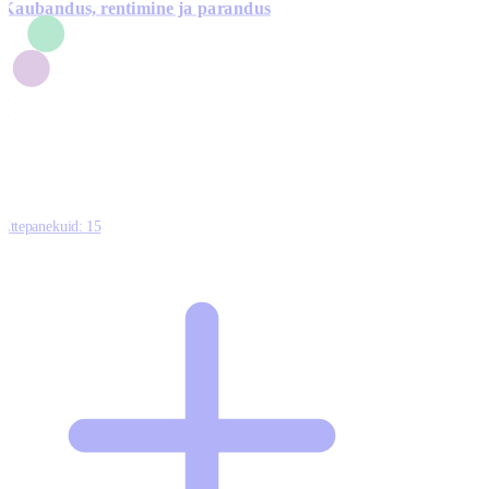
Kaubandus, rentimine ja parandus
7
1
3
1
0
Ettepanekuid:
15