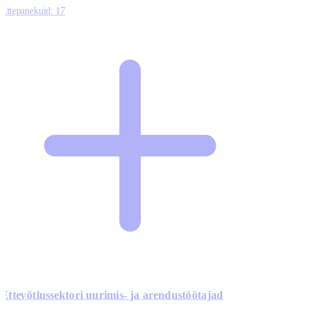
Ettepanekuid:
17
Ettevõtlussektori uurimis- ja arendustöötajad