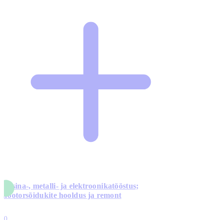
Masina-, metalli- ja elektroonikatööstus;
mootorsõidukite hooldus ja remont
5
10