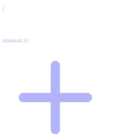
0
12
Ettepanekuid:
10