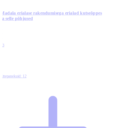
Madala erialase rakendumisega erialad kutseõppes
ja selle põhjused
0
0
0
0
13
Ettepanekuid:
12