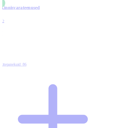
Kinnisvarateenused
4
12
0
0
0
Ettepanekuid:
86