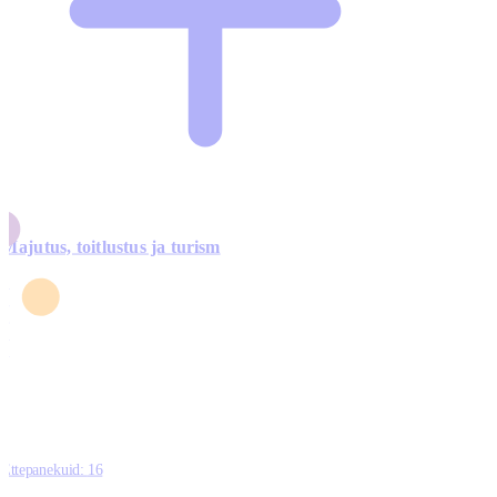
Majutus, toitlustus ja turism
0
3
4
5
0
Ettepanekuid:
16