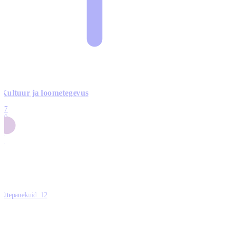
Kultuur ja loometegevus
17
50
14
5
0
Ettepanekuid:
12