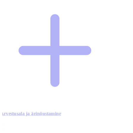
Arvestusala ja ärinõustamine
0
0
0