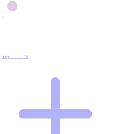
6
15
12
7
0
Ettepanekuid:
16