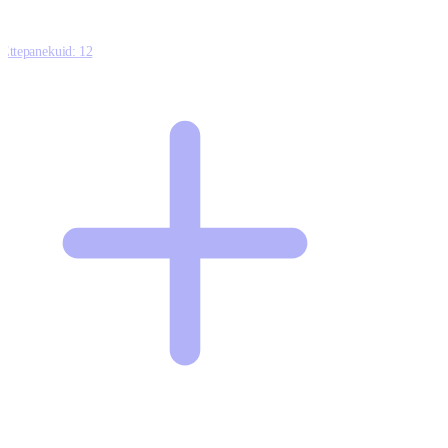
Ettepanekuid:
12