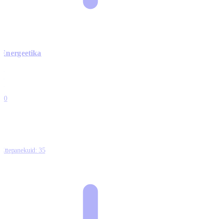
Energeetika
0
0
0
0
10
Ettepanekuid:
35