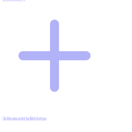
Ehitusmaterjalitööstus
0