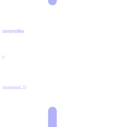
Energeetika
0
0
0
0
10
Ettepanekuid:
35