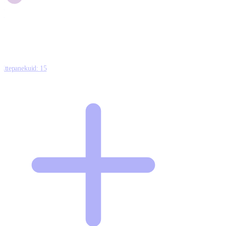
1
0
Ettepanekuid:
15