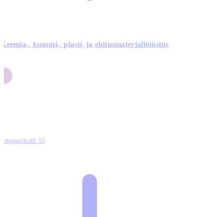
Keemia-, kummi-, plasti- ja ehitusmaterjalitööstus
3
9
1
2
0
Ettepanekuid:
10