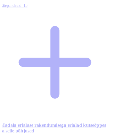
Ettepanekuid:
13
Madala erialase rakendumisega erialad kutseõppes
ja selle põhjused