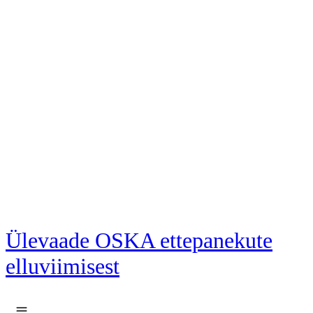
Liigu põhisisu juurde
Ülevaade OSKA ettepanekute
elluviimisest