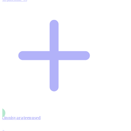
Kinnisvarateenused
4