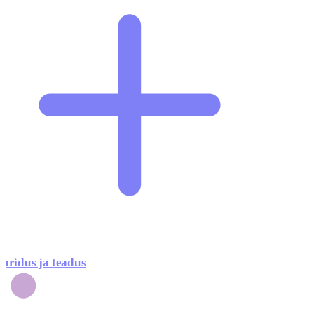
aridus ja teadus
5
2