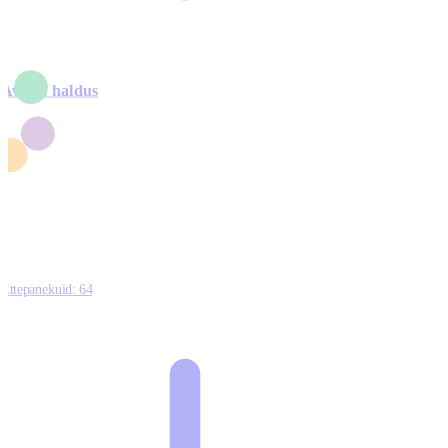
Avalik haldus
4
2
1
3
0
Ettepanekuid:
64