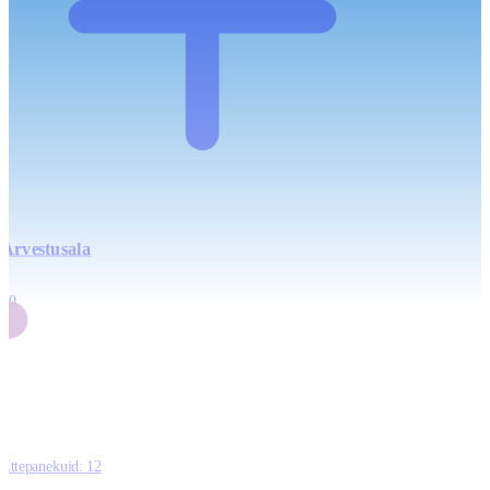
Arvestusala
4
20
2
3
0
Ettepanekuid:
12