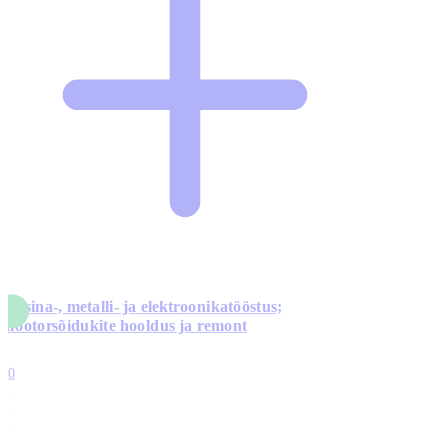
Masina-, metalli- ja elektroonikatööstus;
mootorsõidukite hooldus ja remont
5
10
0
1
0