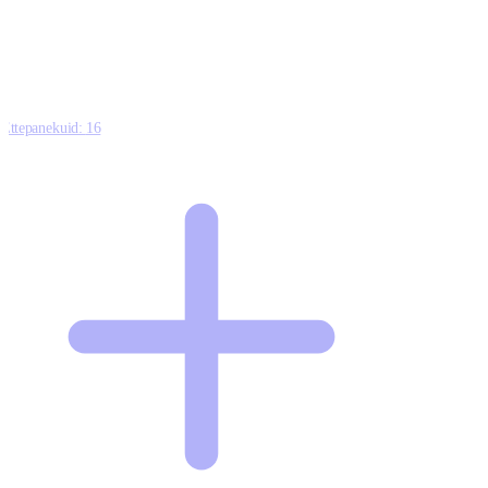
Ettepanekuid:
16