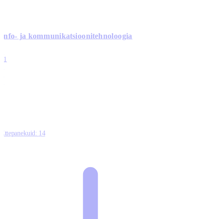
Info- ja kommunikatsiooni­tehnoloogia
3
11
2
0
0
Ettepanekuid:
14