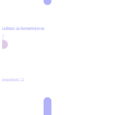
Kultuur ja loometegevus
17
50
14
5
0
Ettepanekuid:
12