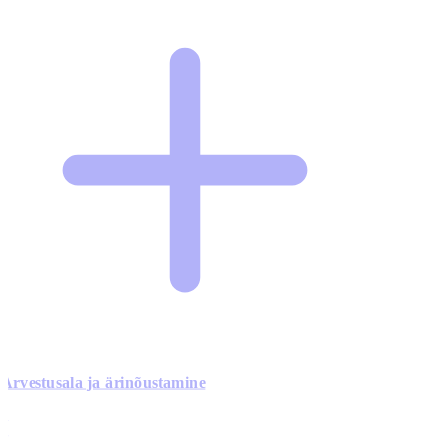
Arvestusala ja ärinõustamine
0
0
0