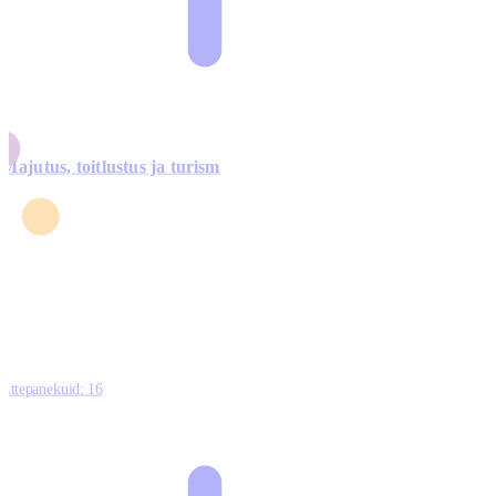
Majutus, toitlustus ja turism
0
3
4
5
0
Ettepanekuid:
16