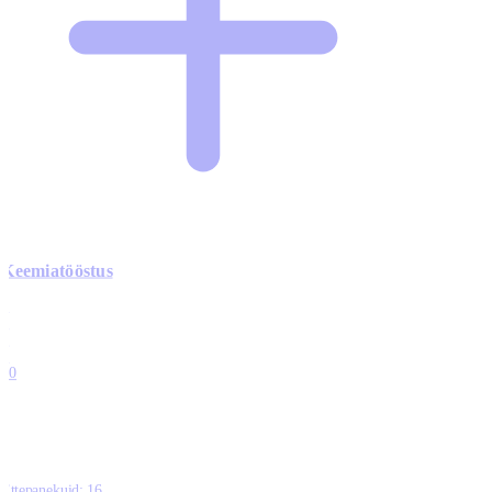
Keemiatööstus
0
0
0
0
10
Ettepanekuid:
16