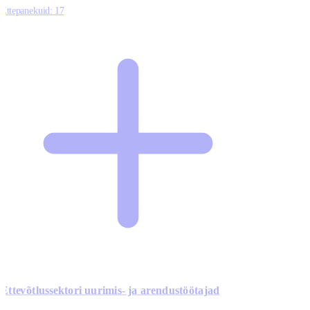
Ettepanekuid:
17
Ettevõtlussektori uurimis- ja arendustöötajad