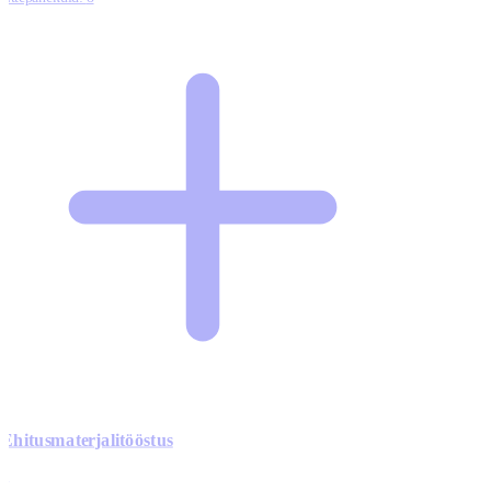
Ehitusmaterjalitööstus
0