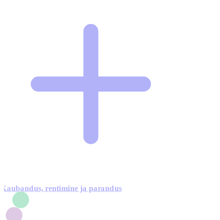
Kaubandus, rentimine ja parandus
7
1
3