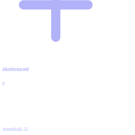
Isikuteenused
3
10
1
0
0
Ettepanekuid:
12