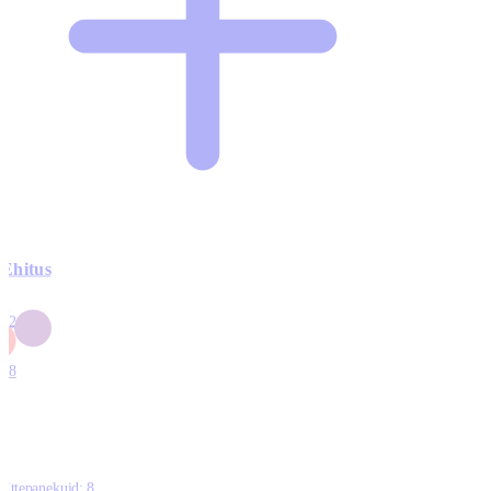
Ehitus
3
42
0
1
18
Ettepanekuid:
8