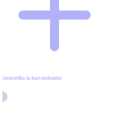
Energeetika ja kaevandamine
4
24
4
3
0