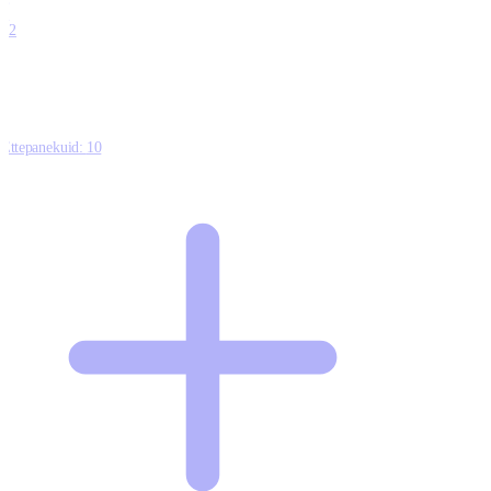
0
12
Ettepanekuid:
10