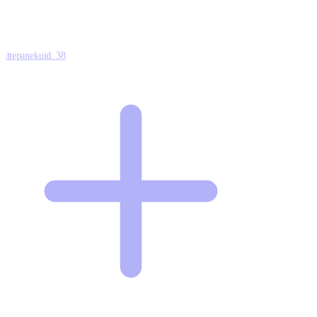
Ettepanekuid:
38