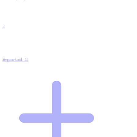
0
0
0
0
13
Ettepanekuid:
12