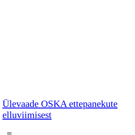
Liigu põhisisu juurde
Ülevaade OSKA ettepanekute
elluviimisest