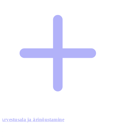
Arvestusala ja ärinõustamine
0
0
0