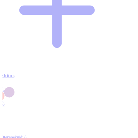
Ehitus
3
42
0
1
18
Ettepanekuid:
8