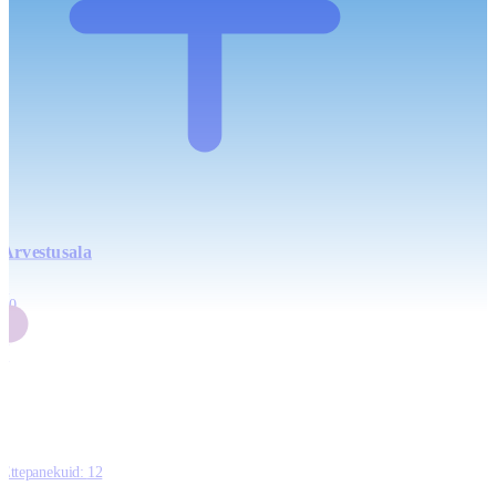
Arvestusala
4
20
2
3
0
Ettepanekuid:
12