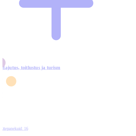
Majutus, toitlustus ja turism
0
3
4
5
0
Ettepanekuid:
16