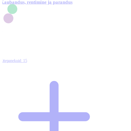
Kaubandus, rentimine ja parandus
7
1
3
1
0
Ettepanekuid:
15