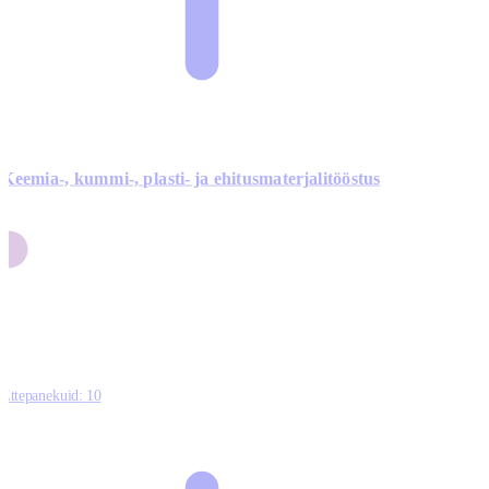
Keemia-, kummi-, plasti- ja ehitusmaterjalitööstus
3
9
1
2
0
Ettepanekuid:
10