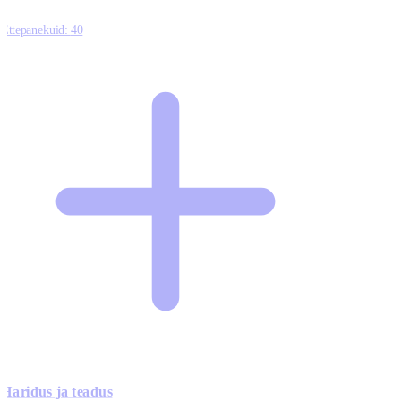
Ettepanekuid:
40
Haridus ja teadus