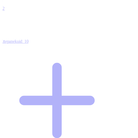
0
12
Ettepanekuid:
10