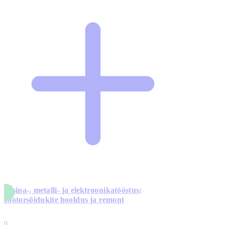
Masina-, metalli- ja elektroonikatööstus;
mootorsõidukite hooldus ja remont
5
10