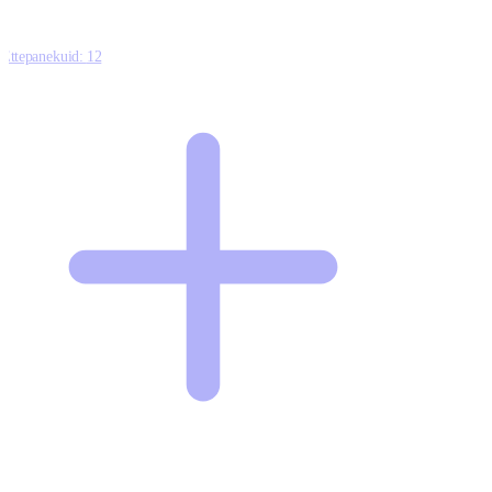
Ettepanekuid:
12