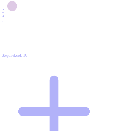
6
15
12
7
0
Ettepanekuid:
16