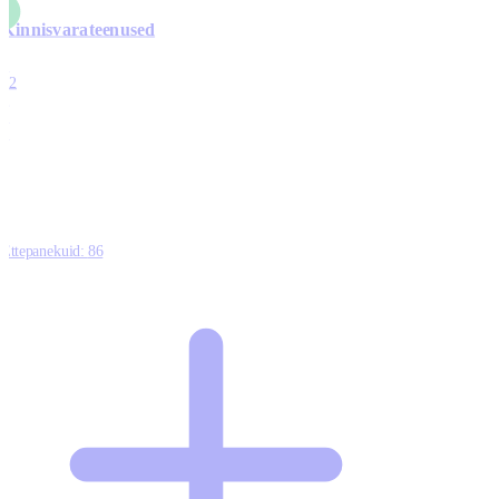
Kinnisvarateenused
4
12
0
0
0
Ettepanekuid:
86