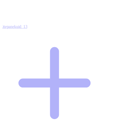
Ettepanekuid:
13