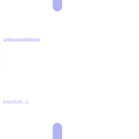
Farmaatsiatööstus
0
0
0
0
3
Ettepanekuid:
12