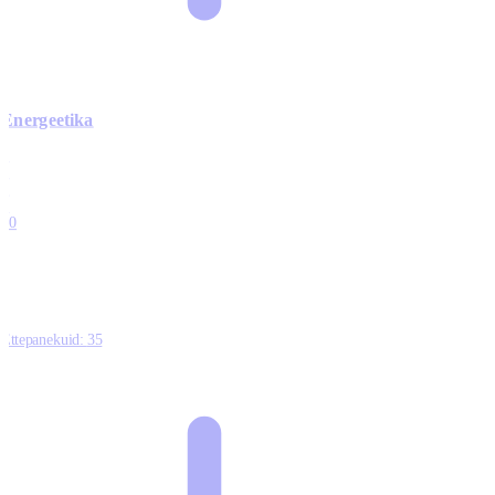
Energeetika
0
0
0
0
10
Ettepanekuid:
35