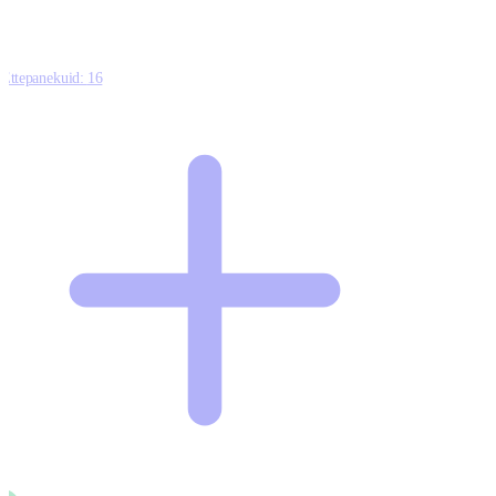
Ettepanekuid:
16