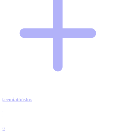
Keemiatööstus
0
0
0
0
10