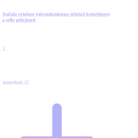
Madala erialase rakendumisega erialad kutseõppes
ja selle põhjused
0
0
0
0
13
Ettepanekuid:
12