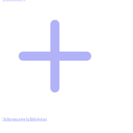
Ehitusmaterjalitööstus
0