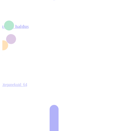
Avalik haldus
4
2
1
3
0
Ettepanekuid:
64