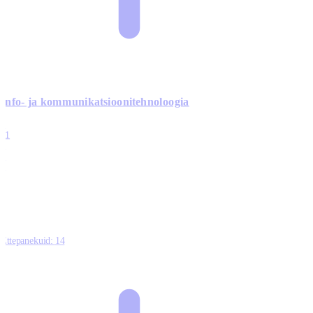
Info- ja kommunikatsiooni­tehnoloogia
3
11
2
0
0
Ettepanekuid:
14