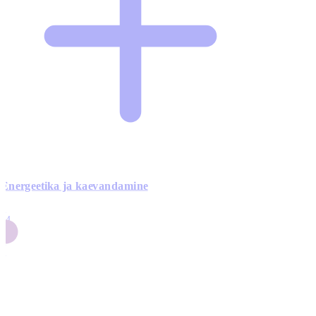
Energeetika ja kaevandamine
4
24
4
3
0