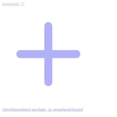
Ettepanekuid:
17
Ettevõtlussektori uurimis- ja arendustöötajad