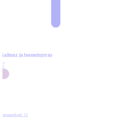
Kultuur ja loometegevus
17
50
14
5
0
Ettepanekuid:
12