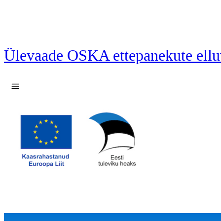
Ülevaade OSKA ettepanekute ellu
Ava menüü
86 ettepanekut laetud.