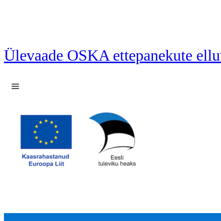
Ülevaade OSKA ettepanekute ellu
Ava menüü
17 ettepanekut laetud.