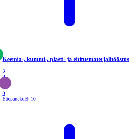
Keemia-, kummi-, plasti- ja ehitusmaterjalitööstus
3
9
1
2
0
Ettepanekuid:
10