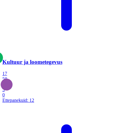
Kultuur ja loometegevus
17
50
14
5
0
Ettepanekuid:
12