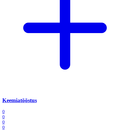
Keemiatööstus
0
0
0
0