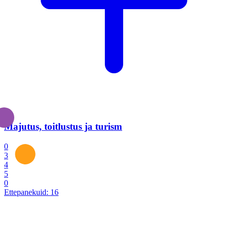
Majutus, toitlustus ja turism
0
3
4
5
0
Ettepanekuid:
16