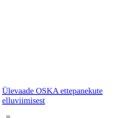
Liigu põhisisu juurde
Ülevaade OSKA ettepanekute
elluviimisest