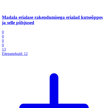
Madala erialase rakendumisega erialad kutseõppes
ja selle põhjused
0
0
0
0
13
Ettepanekuid:
12