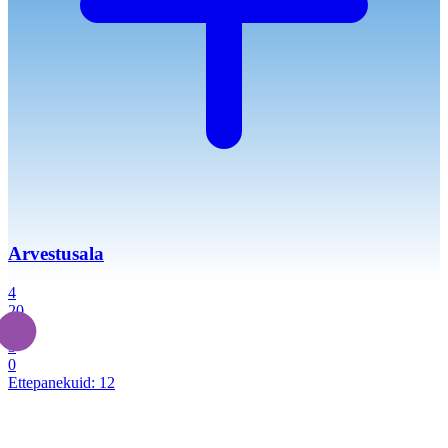
Arvestusala
4
20
2
3
0
Ettepanekuid:
12