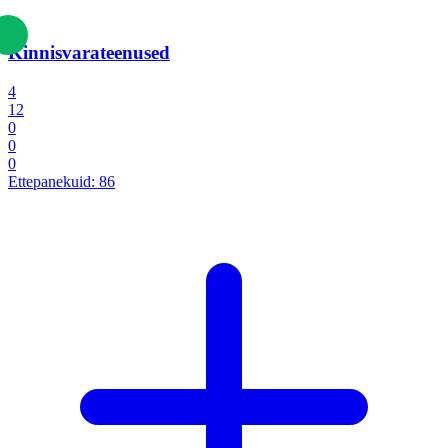
Kinnisvarateenused
4
12
0
0
0
Ettepanekuid:
86