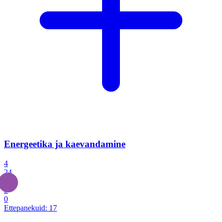
Energeetika ja kaevandamine
4
24
4
3
0
Ettepanekuid:
17