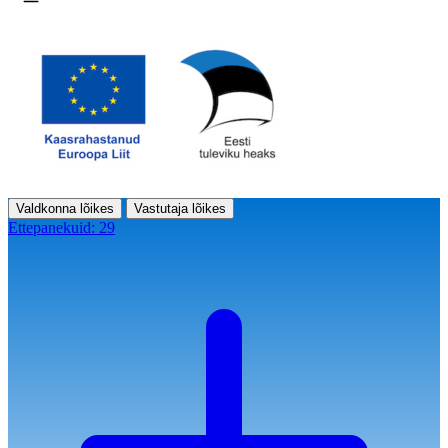
Ava menüü
Valdkonna lõikes
Vastutaja lõikes
Ettepanekuid:
29