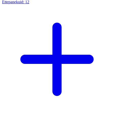
Ettepanekuid:
12