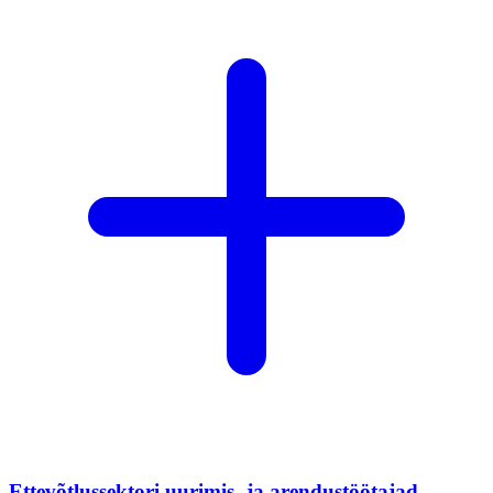
Ettevõtlussektori uurimis- ja arendustöötajad