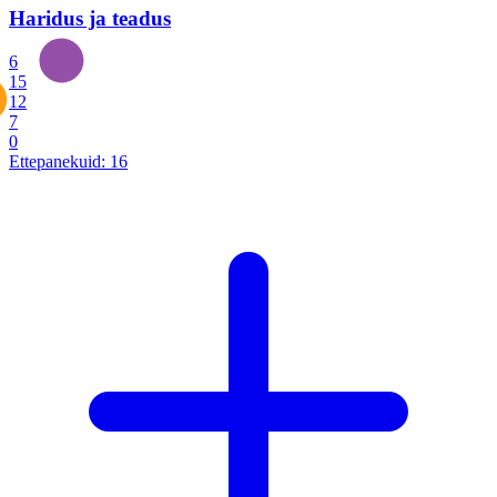
Haridus ja teadus
6
15
12
7
0
Ettepanekuid:
16