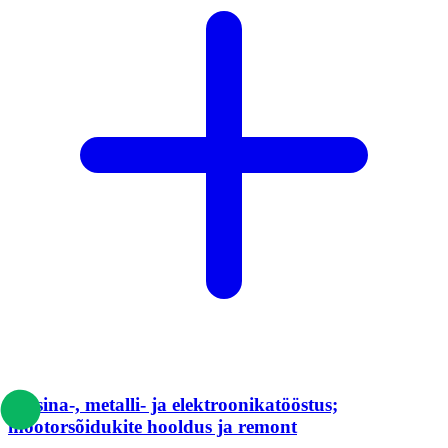
Masina-, metalli- ja elektroonikatööstus;
mootorsõidukite hooldus ja remont