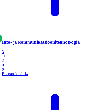
Info- ja kommunikatsiooni­tehnoloogia
3
11
2
0
0
Ettepanekuid:
14