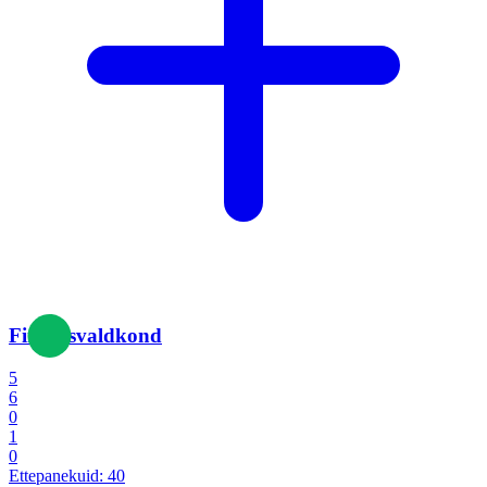
Finantsvaldkond
5
6
0
1
0
Ettepanekuid:
40