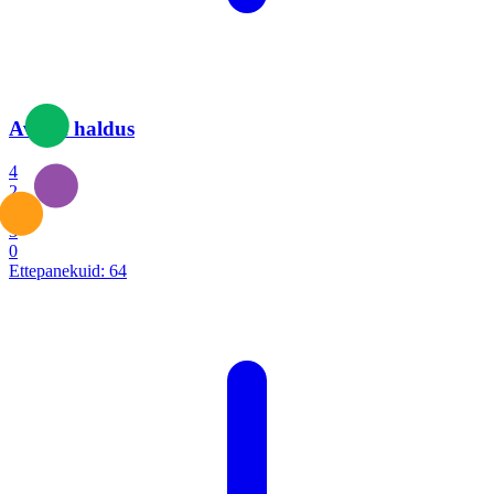
Avalik haldus
4
2
1
3
0
Ettepanekuid:
64