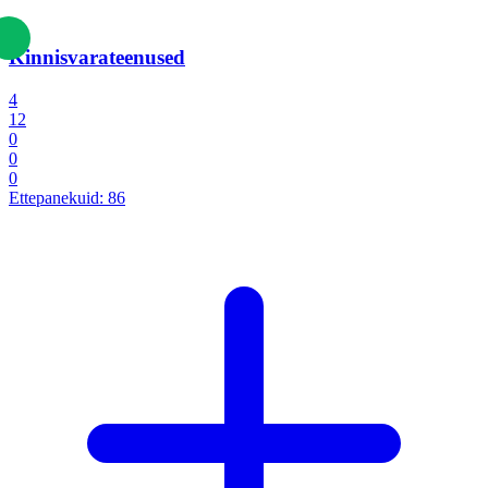
Kinnisvarateenused
4
12
0
0
0
Ettepanekuid:
86