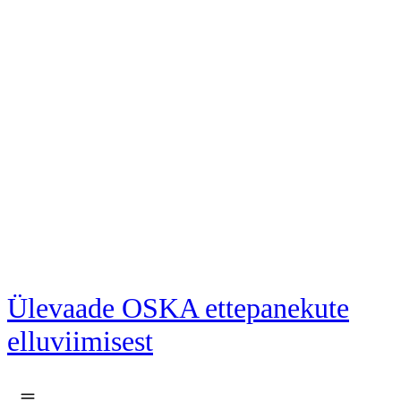
Liigu põhisisu juurde
Ülevaade OSKA ettepanekute
elluviimisest