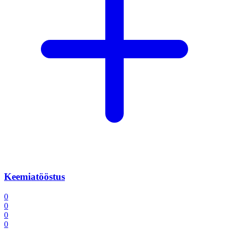
Keemiatööstus
0
0
0
0