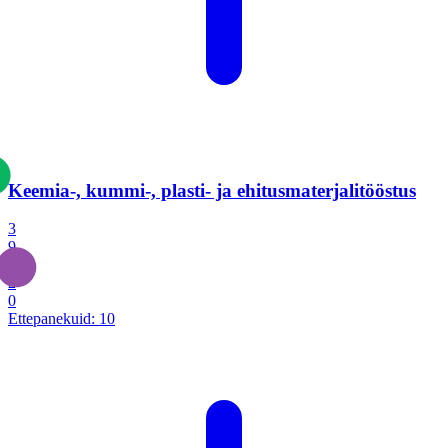
Keemia-, kummi-, plasti- ja ehitusmaterjalitööstus
3
9
1
2
0
Ettepanekuid:
10