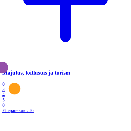
Majutus, toitlustus ja turism
0
3
4
5
0
Ettepanekuid:
16