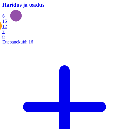
Haridus ja teadus
6
15
12
7
0
Ettepanekuid:
16