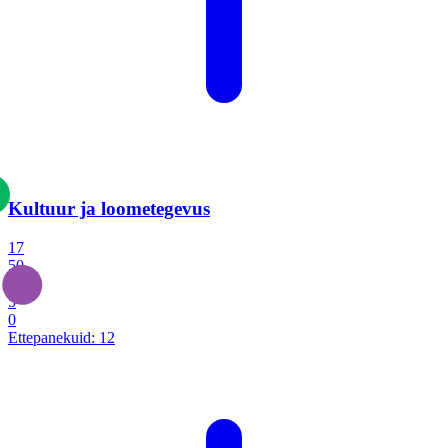
Kultuur ja loometegevus
17
50
14
5
0
Ettepanekuid:
12