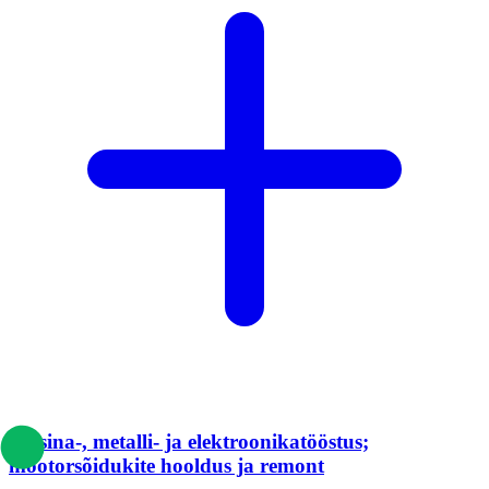
Masina-, metalli- ja elektroonikatööstus;
mootorsõidukite hooldus ja remont