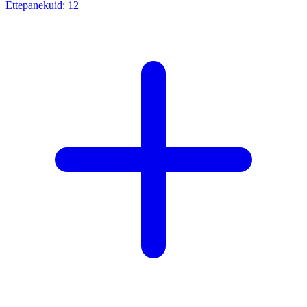
Ettepanekuid:
12