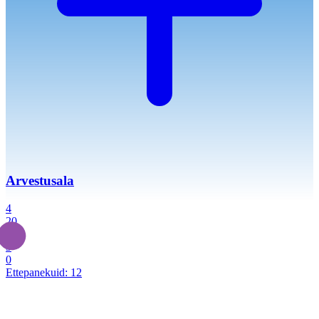
Arvestusala
4
20
2
3
0
Ettepanekuid:
12