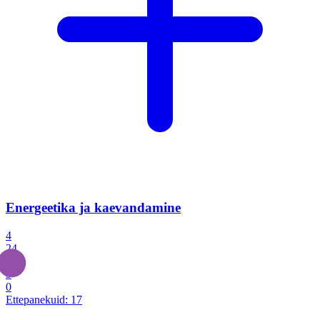
Energeetika ja kaevandamine
4
24
4
3
0
Ettepanekuid:
17