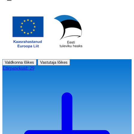
Ava menüü
Valdkonna lõikes
Vastutaja lõikes
Ettepanekuid:
29