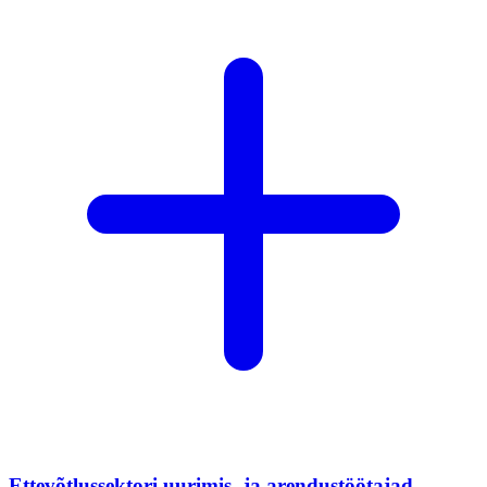
Ettevõtlussektori uurimis- ja arendustöötajad