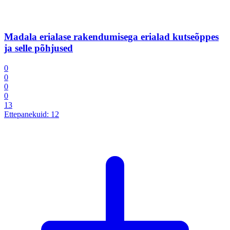
Madala erialase rakendumisega erialad kutseõppes
ja selle põhjused
0
0
0
0
13
Ettepanekuid:
12