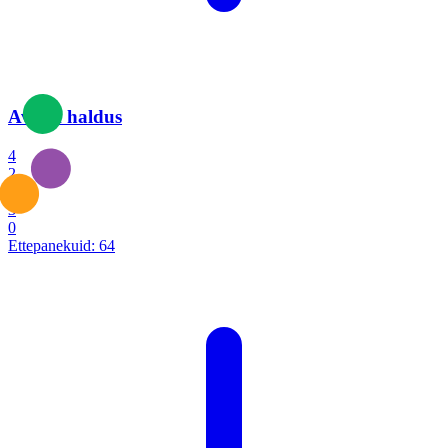
Avalik haldus
4
2
1
3
0
Ettepanekuid:
64