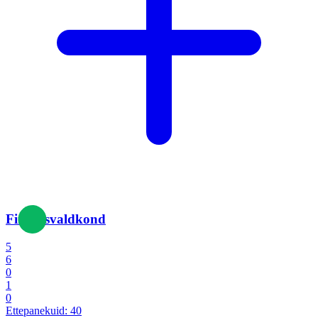
Finantsvaldkond
5
6
0
1
0
Ettepanekuid:
40