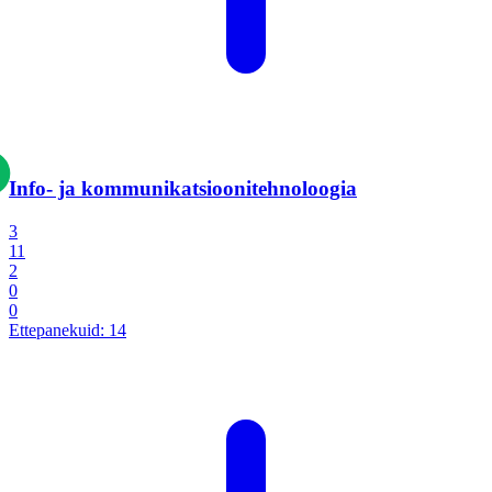
Info- ja kommunikatsiooni­tehnoloogia
3
11
2
0
0
Ettepanekuid:
14