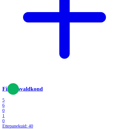
Finantsvaldkond
5
6
0
1
0
Ettepanekuid:
40