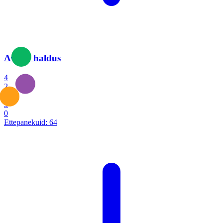
Avalik haldus
4
2
1
3
0
Ettepanekuid:
64