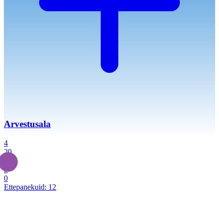
Arvestusala
4
20
2
3
0
Ettepanekuid:
12