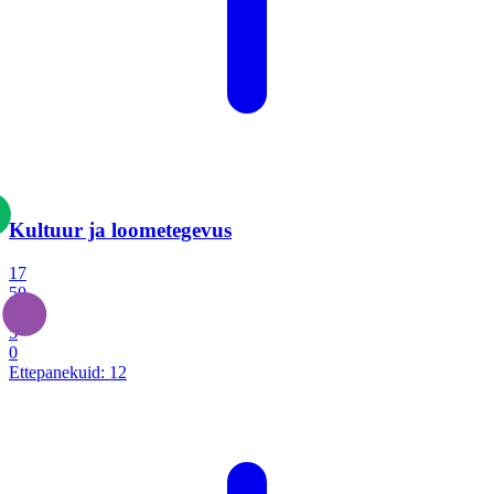
Kultuur ja loometegevus
17
50
14
5
0
Ettepanekuid:
12