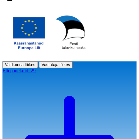
Ava menüü
Valdkonna lõikes
Vastutaja lõikes
Ettepanekuid:
29