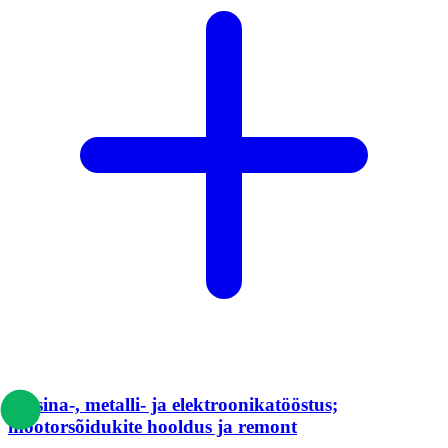
Masina-, metalli- ja elektroonikatööstus;
mootorsõidukite hooldus ja remont