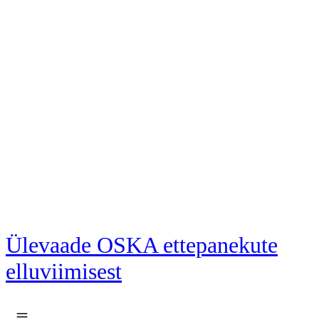
Liigu põhisisu juurde
Ülevaade OSKA ettepanekute
elluviimisest