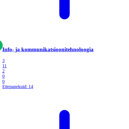
Info- ja kommunikatsiooni­tehnoloogia
3
11
2
0
0
Ettepanekuid:
14