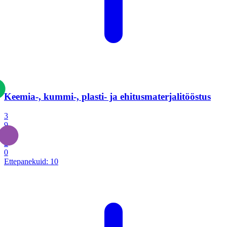
Keemia-, kummi-, plasti- ja ehitusmaterjalitööstus
3
9
1
2
0
Ettepanekuid:
10