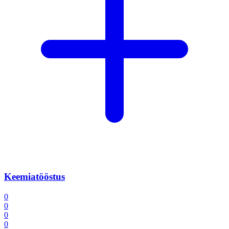
Keemiatööstus
0
0
0
0