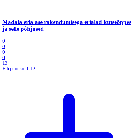
Madala erialase rakendumisega erialad kutseõppes
ja selle põhjused
0
0
0
0
13
Ettepanekuid:
12