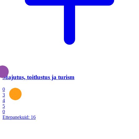
Majutus, toitlustus ja turism
0
3
4
5
0
Ettepanekuid:
16