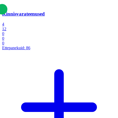
Kinnisvarateenused
4
12
0
0
0
Ettepanekuid:
86