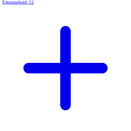
Ettepanekuid:
12