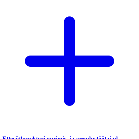
Ettevõtlussektori uurimis- ja arendustöötajad