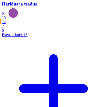
Haridus ja teadus
6
15
12
7
0
Ettepanekuid:
16