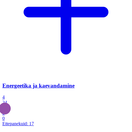
Energeetika ja kaevandamine
4
24
4
3
0
Ettepanekuid:
17