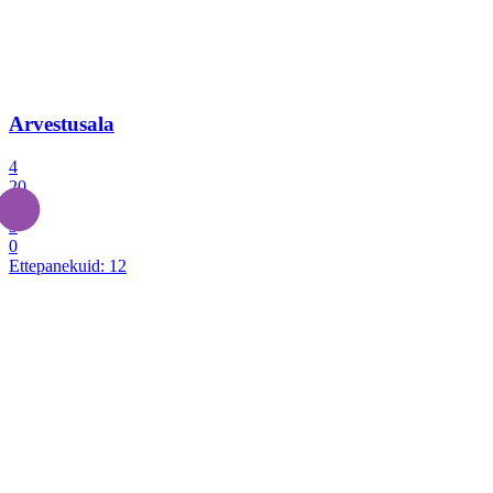
Arvestusala
4
20
2
3
0
Ettepanekuid:
12