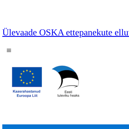
Ülevaade OSKA ettepanekute ellu
Ava menüü