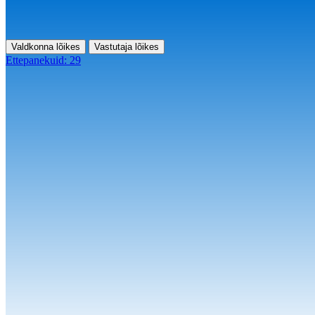
Valdkonna lõikes
Vastutaja lõikes
Ettepanekuid:
29