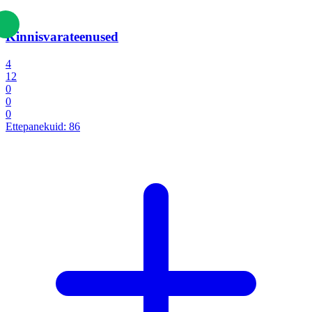
Kinnisvarateenused
4
12
0
0
0
Ettepanekuid:
86