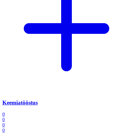
Keemiatööstus
0
0
0
0