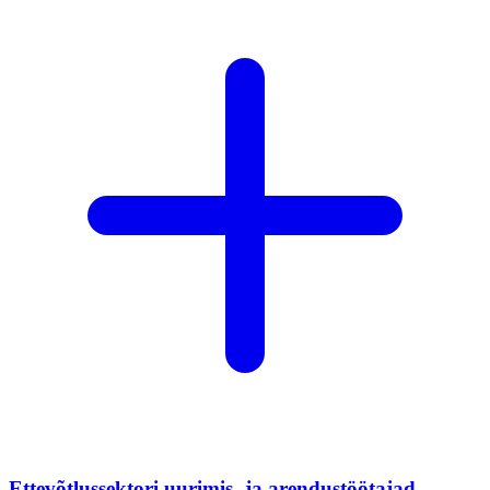
Ettevõtlussektori uurimis- ja arendustöötajad