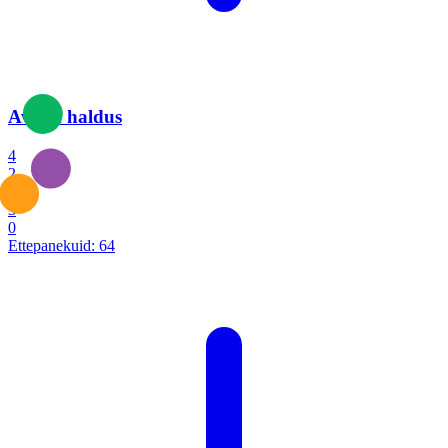
Avalik haldus
4
2
1
3
0
Ettepanekuid:
64