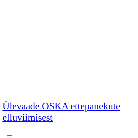
Liigu põhisisu juurde
Ülevaade OSKA ettepanekute
elluviimisest