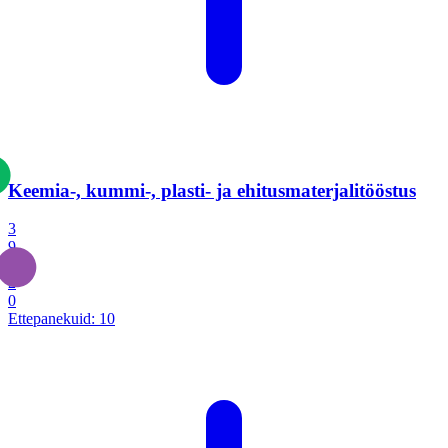
Keemia-, kummi-, plasti- ja ehitusmaterjalitööstus
3
9
1
2
0
Ettepanekuid:
10