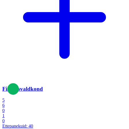
Finantsvaldkond
5
6
0
1
0
Ettepanekuid:
40