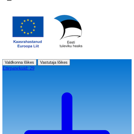
Ava menüü
Valdkonna lõikes
Vastutaja lõikes
Ettepanekuid:
29