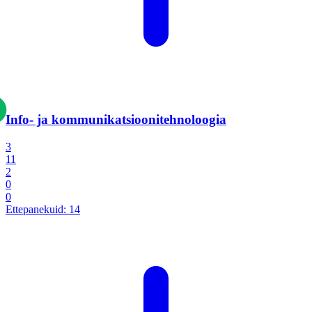
Info- ja kommunikatsiooni­tehnoloogia
3
11
2
0
0
Ettepanekuid:
14