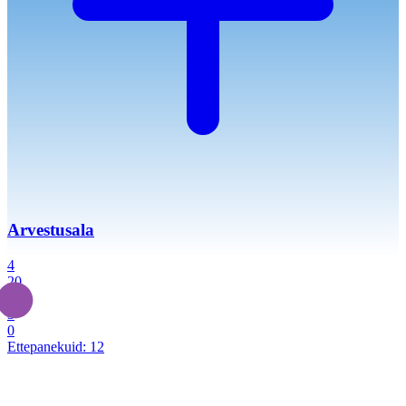
Arvestusala
4
20
2
3
0
Ettepanekuid:
12