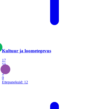
Kultuur ja loometegevus
17
50
14
5
0
Ettepanekuid:
12