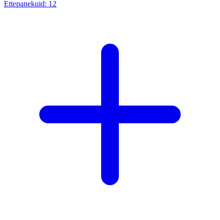
Ettepanekuid:
12