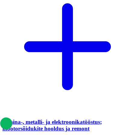
Masina-, metalli- ja elektroonikatööstus;
mootorsõidukite hooldus ja remont