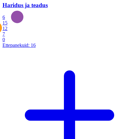
Haridus ja teadus
6
15
12
7
0
Ettepanekuid:
16