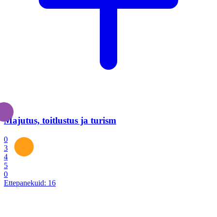
Majutus, toitlustus ja turism
0
3
4
5
0
Ettepanekuid:
16