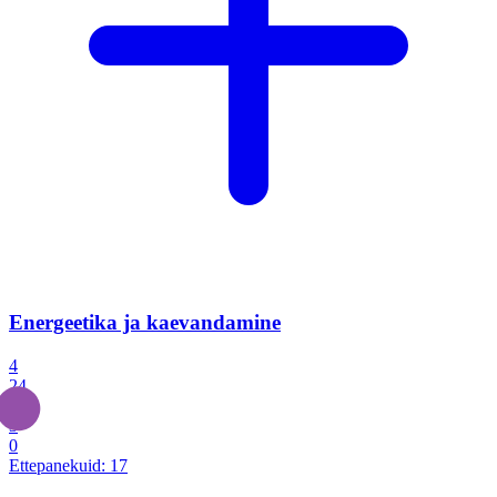
Energeetika ja kaevandamine
4
24
4
3
0
Ettepanekuid:
17