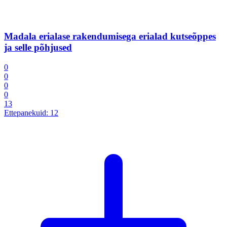
Madala erialase rakendumisega erialad kutseõppes
ja selle põhjused
0
0
0
0
13
Ettepanekuid:
12