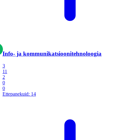
Info- ja kommunikatsiooni­tehnoloogia
3
11
2
0
0
Ettepanekuid:
14