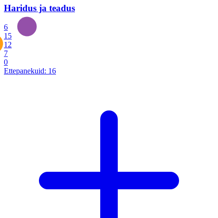
Haridus ja teadus
6
15
12
7
0
Ettepanekuid:
16