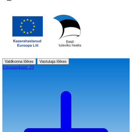
Ava menüü
Valdkonna lõikes
Vastutaja lõikes
Ettepanekuid:
29