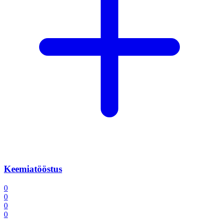
Keemiatööstus
0
0
0
0