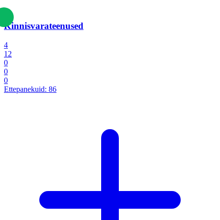
Kinnisvarateenused
4
12
0
0
0
Ettepanekuid:
86