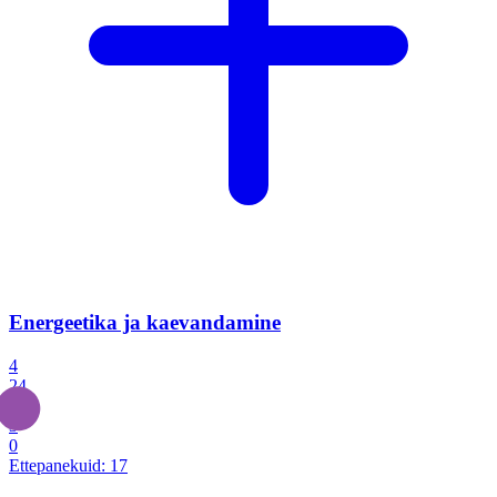
Energeetika ja kaevandamine
4
24
4
3
0
Ettepanekuid:
17