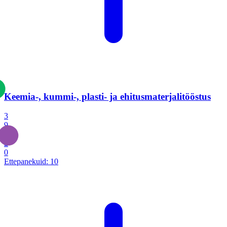
Keemia-, kummi-, plasti- ja ehitusmaterjalitööstus
3
9
1
2
0
Ettepanekuid:
10