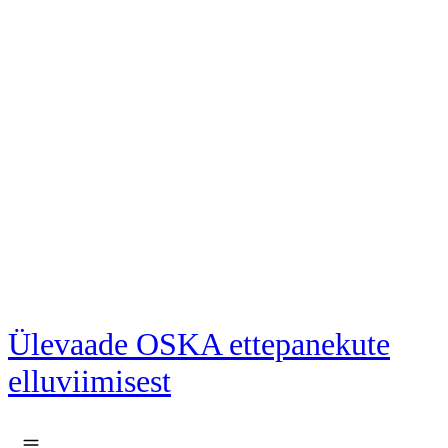
Liigu põhisisu juurde
Ülevaade OSKA ettepanekute
elluviimisest