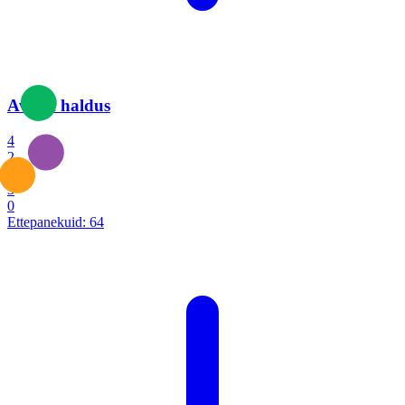
Avalik haldus
4
2
1
3
0
Ettepanekuid:
64