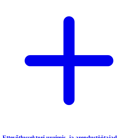
Ettevõtlussektori uurimis- ja arendustöötajad