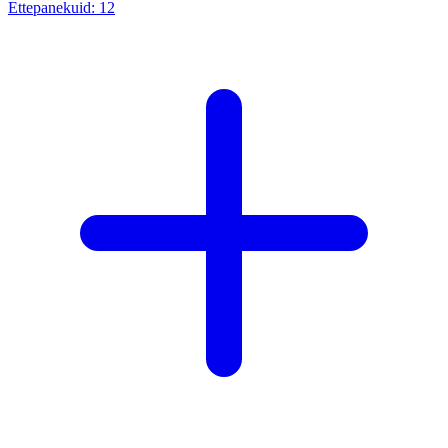
Ettepanekuid:
12