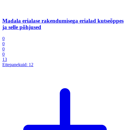
Madala erialase rakendumisega erialad kutseõppes
ja selle põhjused
0
0
0
0
13
Ettepanekuid:
12