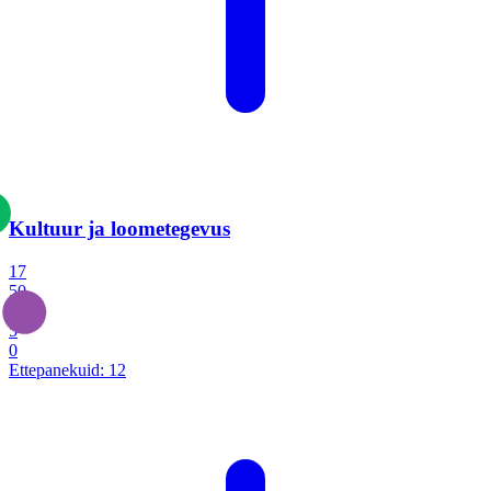
Kultuur ja loometegevus
17
50
14
5
0
Ettepanekuid:
12