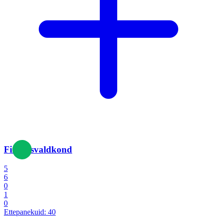
Finantsvaldkond
5
6
0
1
0
Ettepanekuid:
40