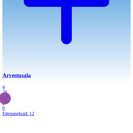
Arvestusala
4
20
2
3
0
Ettepanekuid:
12