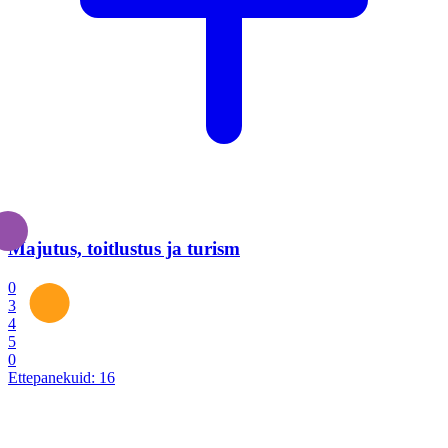
Majutus, toitlustus ja turism
0
3
4
5
0
Ettepanekuid:
16