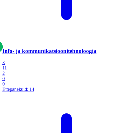
Info- ja kommunikatsiooni­tehnoloogia
3
11
2
0
0
Ettepanekuid:
14