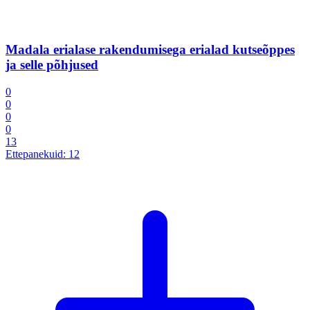
Madala erialase rakendumisega erialad kutseõppes
ja selle põhjused
0
0
0
0
13
Ettepanekuid:
12