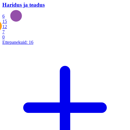
Haridus ja teadus
6
15
12
7
0
Ettepanekuid:
16