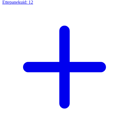
Ettepanekuid:
12