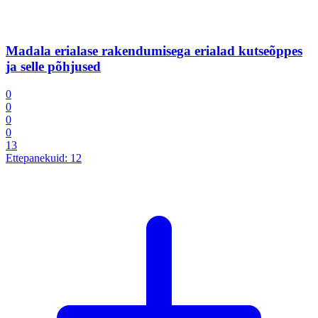
Madala erialase rakendumisega erialad kutseõppes
ja selle põhjused
0
0
0
0
13
Ettepanekuid:
12