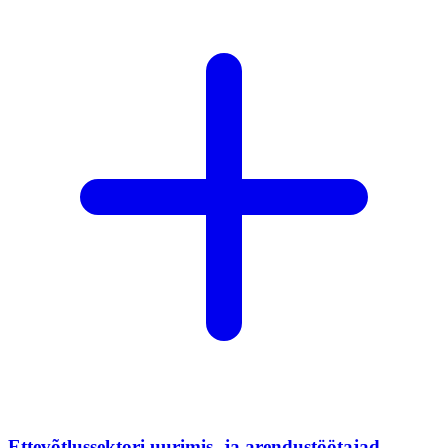
Ettevõtlussektori uurimis- ja arendustöötajad