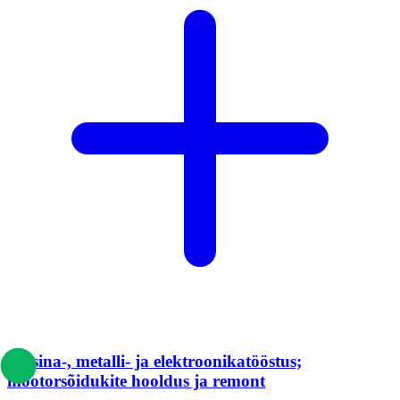
Masina-, metalli- ja elektroonikatööstus;
mootorsõidukite hooldus ja remont