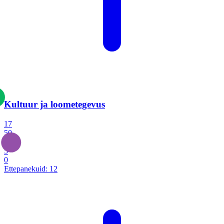
Kultuur ja loometegevus
17
50
14
5
0
Ettepanekuid:
12