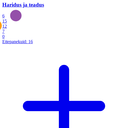
Haridus ja teadus
6
15
12
7
0
Ettepanekuid:
16