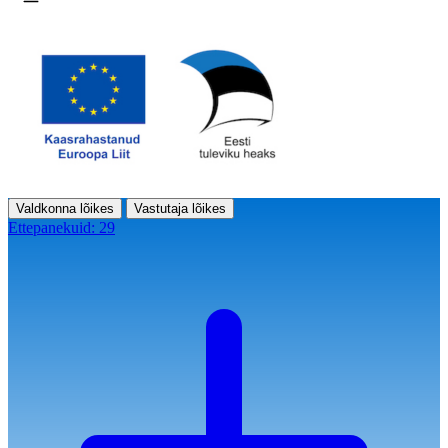
Ava menüü
Valdkonna lõikes
Vastutaja lõikes
Ettepanekuid:
29