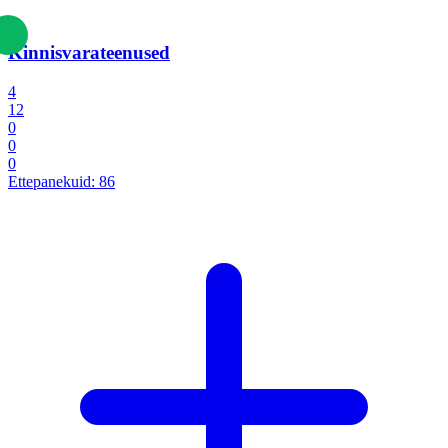
Kinnisvarateenused
4
12
0
0
0
Ettepanekuid:
86