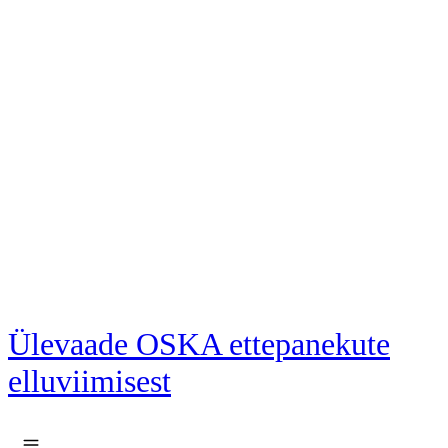
Liigu põhisisu juurde
Ülevaade OSKA ettepanekute
elluviimisest