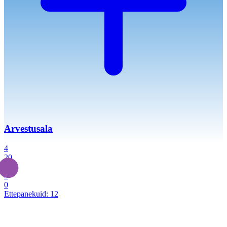
Arvestusala
4
20
2
3
0
Ettepanekuid:
12