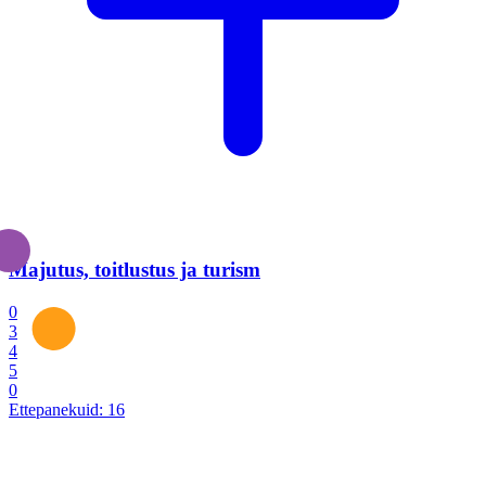
Majutus, toitlustus ja turism
0
3
4
5
0
Ettepanekuid:
16