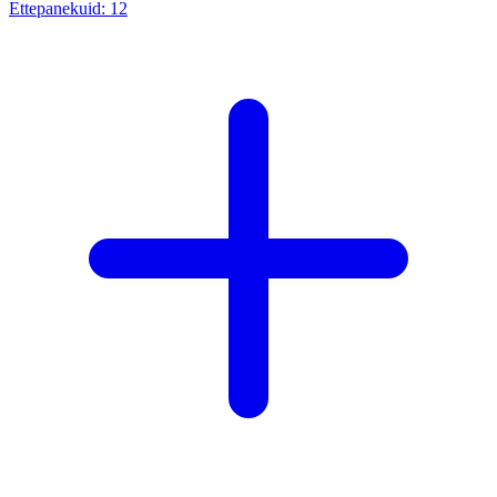
Ettepanekuid:
12