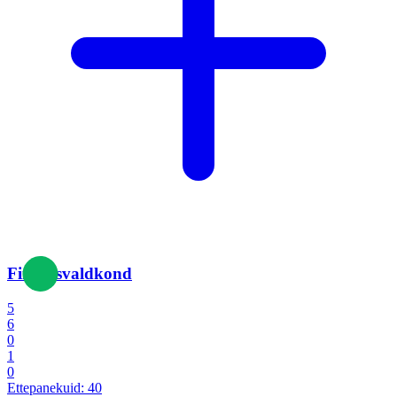
Finantsvaldkond
5
6
0
1
0
Ettepanekuid:
40