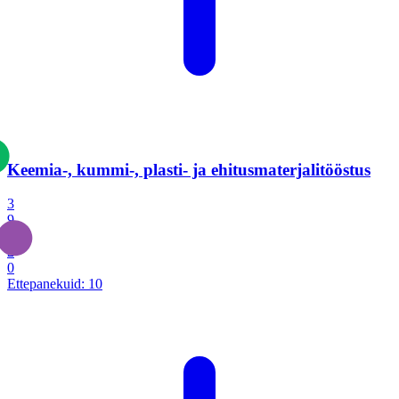
Keemia-, kummi-, plasti- ja ehitusmaterjalitööstus
3
9
1
2
0
Ettepanekuid:
10