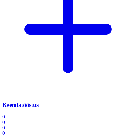
Keemiatööstus
0
0
0
0