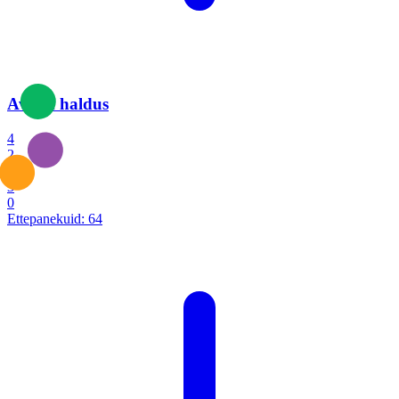
Avalik haldus
4
2
1
3
0
Ettepanekuid:
64