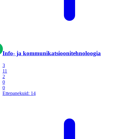
Info- ja kommunikatsiooni­tehnoloogia
3
11
2
0
0
Ettepanekuid:
14