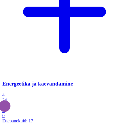
Energeetika ja kaevandamine
4
24
4
3
0
Ettepanekuid:
17