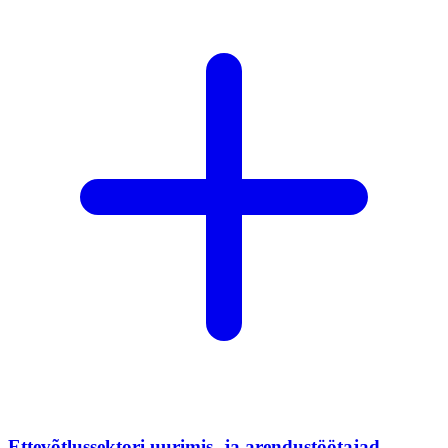
Ettevõtlussektori uurimis- ja arendustöötajad