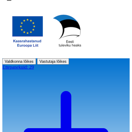
Ava menüü
Valdkonna lõikes
Vastutaja lõikes
Ettepanekuid:
29