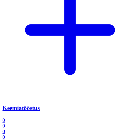
Keemiatööstus
0
0
0
0