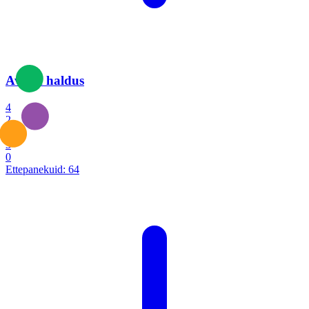
Avalik haldus
4
2
1
3
0
Ettepanekuid:
64