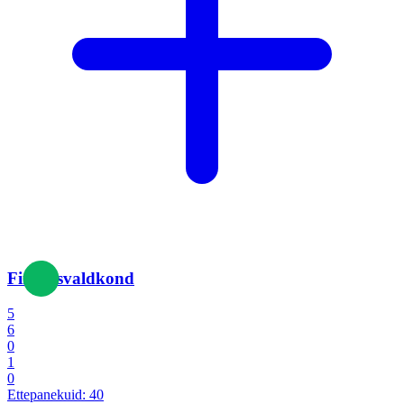
Finantsvaldkond
5
6
0
1
0
Ettepanekuid:
40