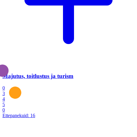
Majutus, toitlustus ja turism
0
3
4
5
0
Ettepanekuid:
16