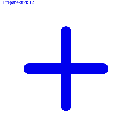
Ettepanekuid:
12