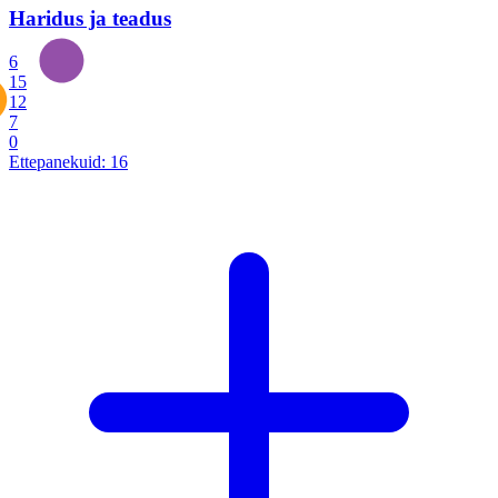
Haridus ja teadus
6
15
12
7
0
Ettepanekuid:
16