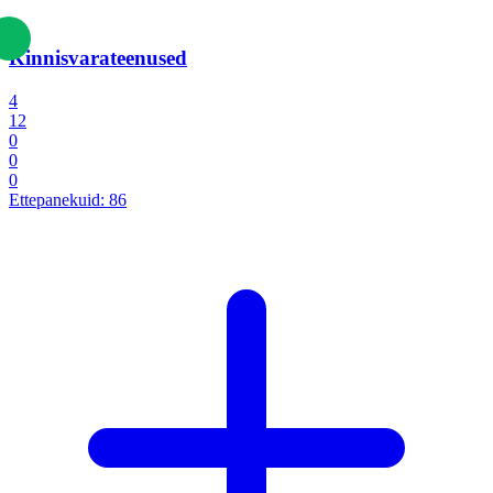
Kinnisvarateenused
4
12
0
0
0
Ettepanekuid:
86