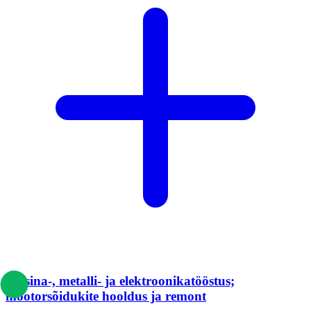
Masina-, metalli- ja elektroonikatööstus;
mootorsõidukite hooldus ja remont