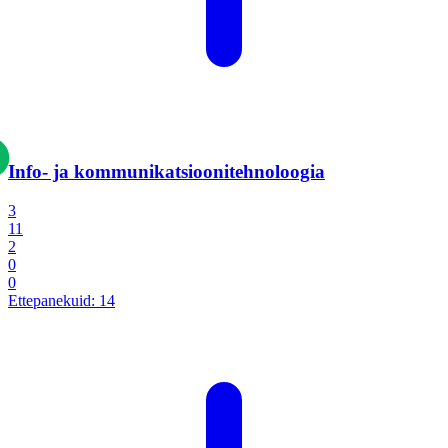
Info- ja kommunikatsiooni­tehnoloogia
3
11
2
0
0
Ettepanekuid:
14