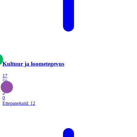
Kultuur ja loometegevus
17
50
14
5
0
Ettepanekuid:
12