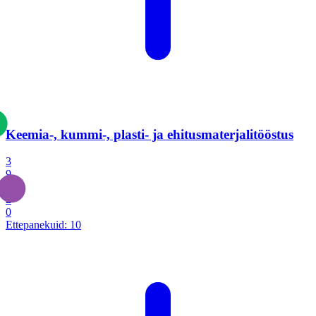
Keemia-, kummi-, plasti- ja ehitusmaterjalitööstus
3
9
1
2
0
Ettepanekuid:
10