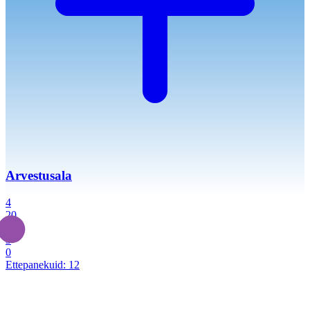
Arvestusala
4
20
2
3
0
Ettepanekuid:
12