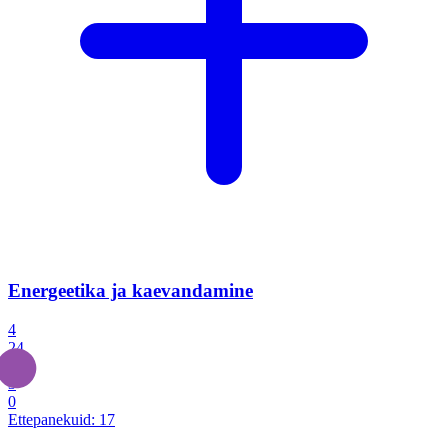
Energeetika ja kaevandamine
4
24
4
3
0
Ettepanekuid:
17