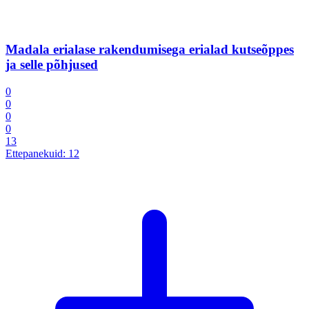
Madala erialase rakendumisega erialad kutseõppes
ja selle põhjused
0
0
0
0
13
Ettepanekuid:
12