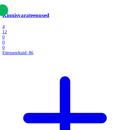
Kinnisvarateenused
4
12
0
0
0
Ettepanekuid:
86