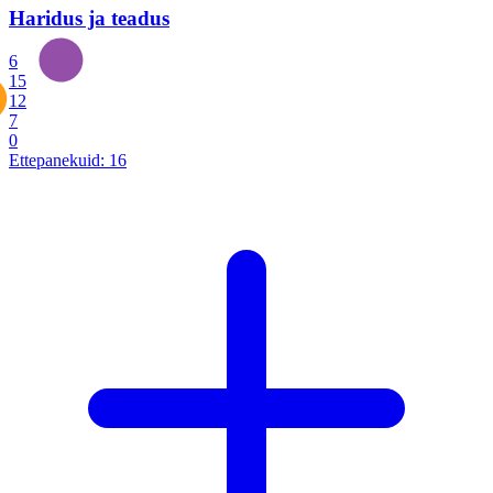
Haridus ja teadus
6
15
12
7
0
Ettepanekuid:
16