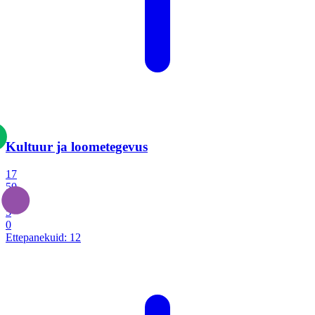
Kultuur ja loometegevus
17
50
14
5
0
Ettepanekuid:
12