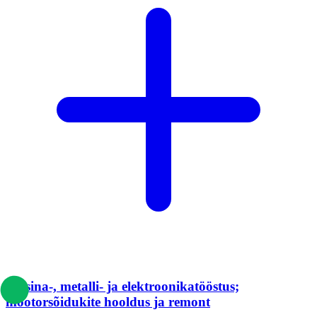
Masina-, metalli- ja elektroonikatööstus;
mootorsõidukite hooldus ja remont