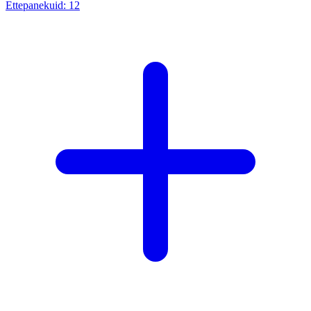
Ettepanekuid:
12