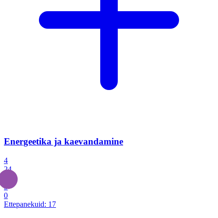
Energeetika ja kaevandamine
4
24
4
3
0
Ettepanekuid:
17