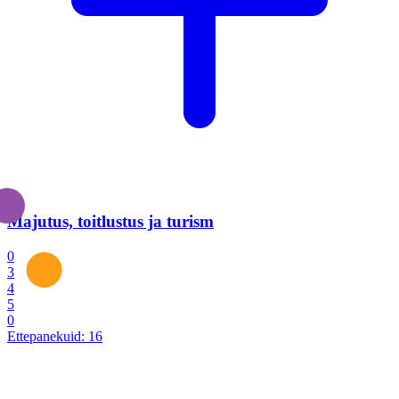
Majutus, toitlustus ja turism
0
3
4
5
0
Ettepanekuid:
16