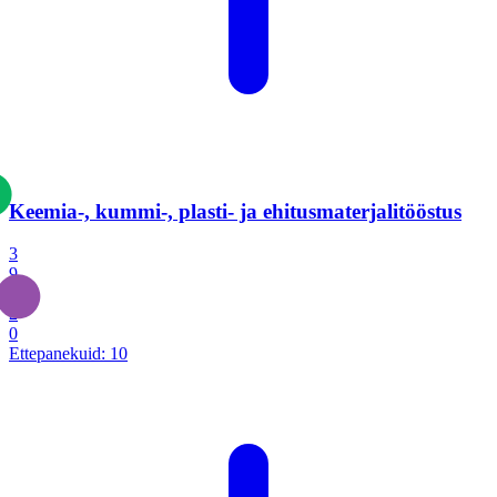
Keemia-, kummi-, plasti- ja ehitusmaterjalitööstus
3
9
1
2
0
Ettepanekuid:
10