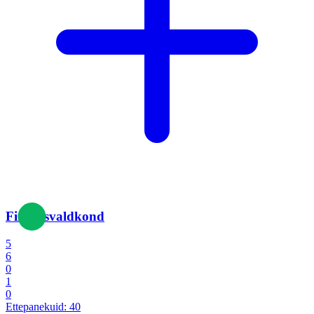
Finantsvaldkond
5
6
0
1
0
Ettepanekuid:
40