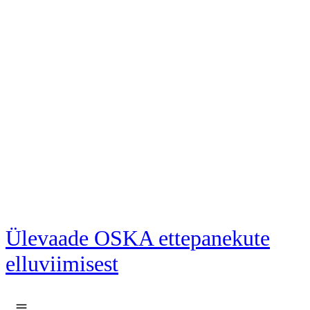
Liigu põhisisu juurde
Ülevaade OSKA ettepanekute
elluviimisest