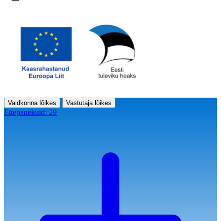
Ava menüü
Valdkonna lõikes
Vastutaja lõikes
Ettepanekuid:
29