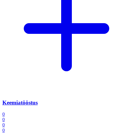
Keemiatööstus
0
0
0
0