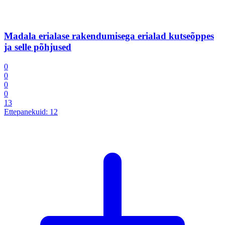
Madala erialase rakendumisega erialad kutseõppes
ja selle põhjused
0
0
0
0
13
Ettepanekuid:
12