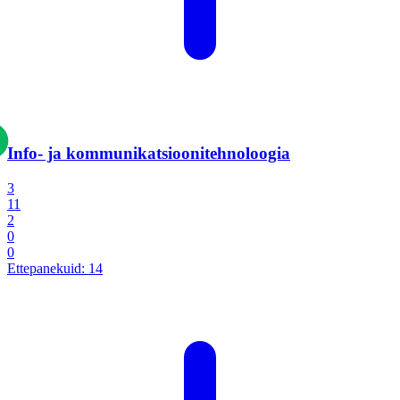
Info- ja kommunikatsiooni­tehnoloogia
3
11
2
0
0
Ettepanekuid:
14