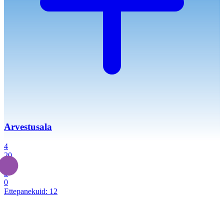
Arvestusala
4
20
2
3
0
Ettepanekuid:
12