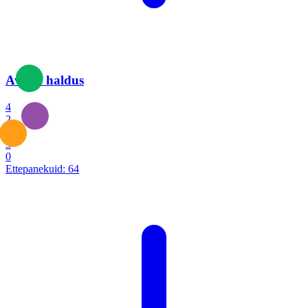
Avalik haldus
4
2
1
3
0
Ettepanekuid:
64