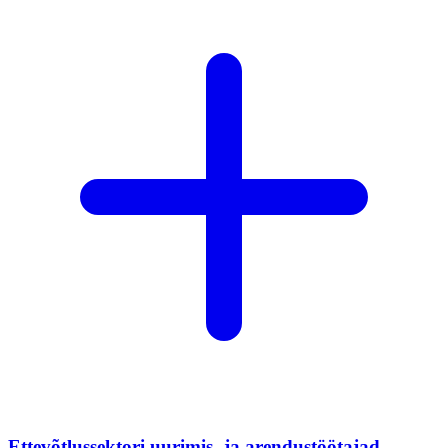
Ettevõtlussektori uurimis- ja arendustöötajad