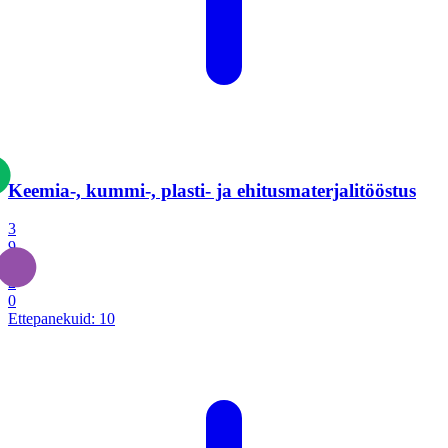
Keemia-, kummi-, plasti- ja ehitusmaterjalitööstus
3
9
1
2
0
Ettepanekuid:
10