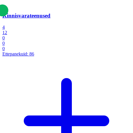
Kinnisvarateenused
4
12
0
0
0
Ettepanekuid:
86