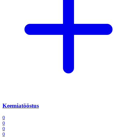
Keemiatööstus
0
0
0
0