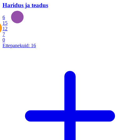
Haridus ja teadus
6
15
12
7
0
Ettepanekuid:
16