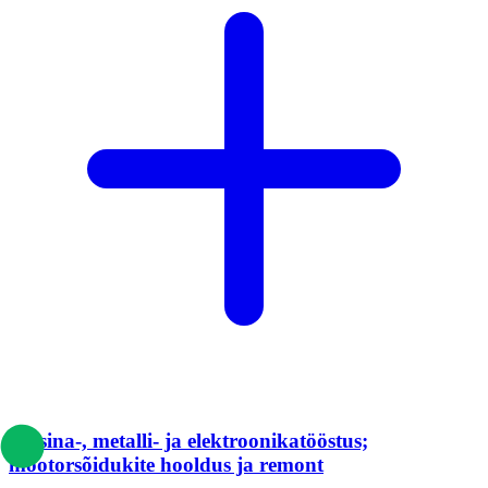
Masina-, metalli- ja elektroonikatööstus;
mootorsõidukite hooldus ja remont