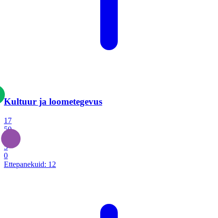
Kultuur ja loometegevus
17
50
14
5
0
Ettepanekuid:
12