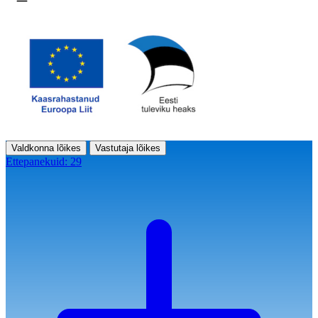
Ava menüü
Valdkonna lõikes
Vastutaja lõikes
Ettepanekuid:
29