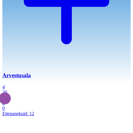
Arvestusala
4
20
2
3
0
Ettepanekuid:
12