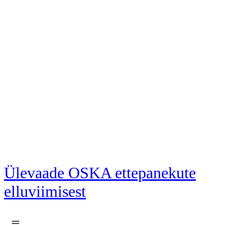
Liigu põhisisu juurde
Ülevaade OSKA ettepanekute
elluviimisest