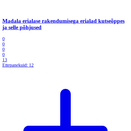
Madala erialase rakendumisega erialad kutseõppes
ja selle põhjused
0
0
0
0
13
Ettepanekuid:
12