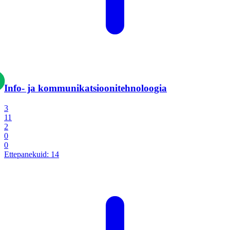
Info- ja kommunikatsiooni­tehnoloogia
3
11
2
0
0
Ettepanekuid:
14