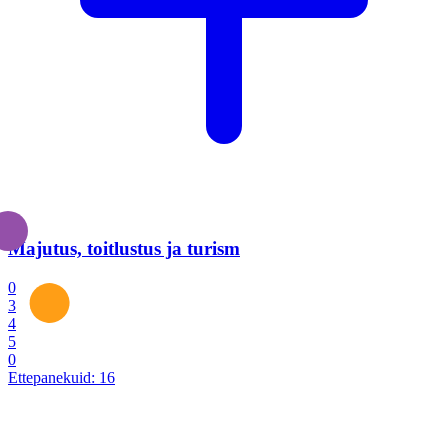
Majutus, toitlustus ja turism
0
3
4
5
0
Ettepanekuid:
16