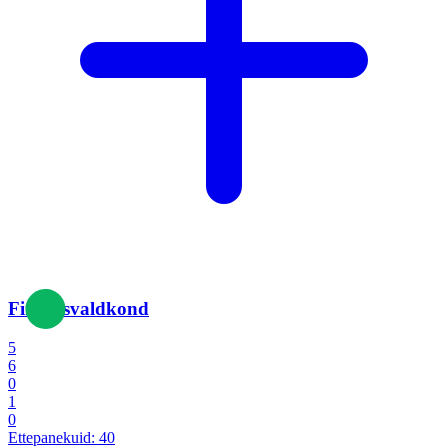
Finantsvaldkond
5
6
0
1
0
Ettepanekuid:
40