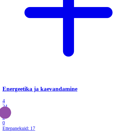
Energeetika ja kaevandamine
4
24
4
3
0
Ettepanekuid:
17