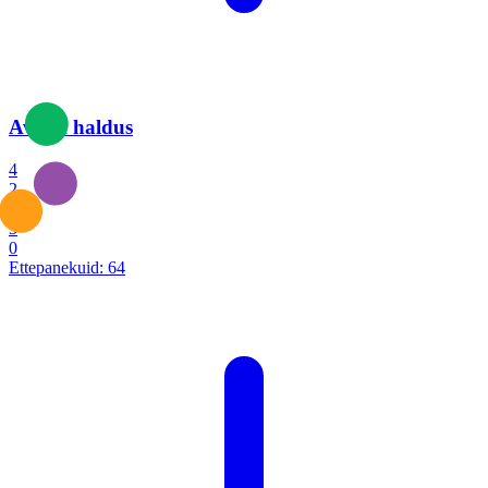
Avalik haldus
4
2
1
3
0
Ettepanekuid:
64