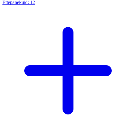
Ettepanekuid:
12