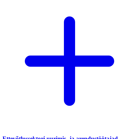
Ettevõtlussektori uurimis- ja arendustöötajad