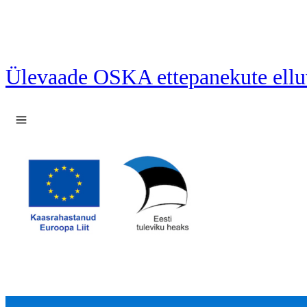
Ülevaade OSKA ettepanekute ellu
Ava menüü