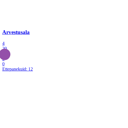
Arvestusala
4
20
2
3
0
Ettepanekuid:
12