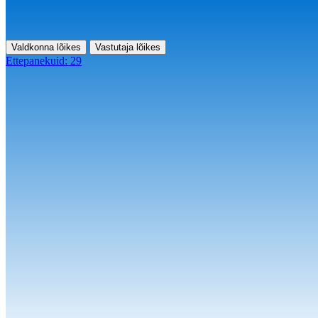
Valdkonna lõikes
Vastutaja lõikes
Ettepanekuid:
29