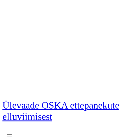
Liigu põhisisu juurde
Ülevaade OSKA ettepanekute
elluviimisest