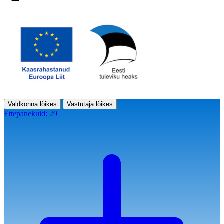
Ava menüü
Valdkonna lõikes
Vastutaja lõikes
Ettepanekuid:
29