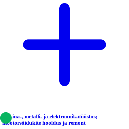
Masina-, metalli- ja elektroonikatööstus;
mootorsõidukite hooldus ja remont