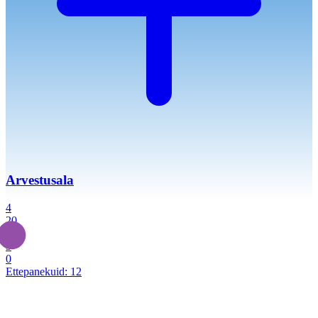
Arvestusala
4
20
2
3
0
Ettepanekuid:
12