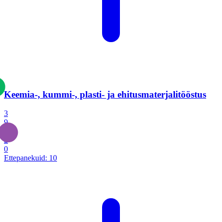
Keemia-, kummi-, plasti- ja ehitusmaterjalitööstus
3
9
1
2
0
Ettepanekuid:
10