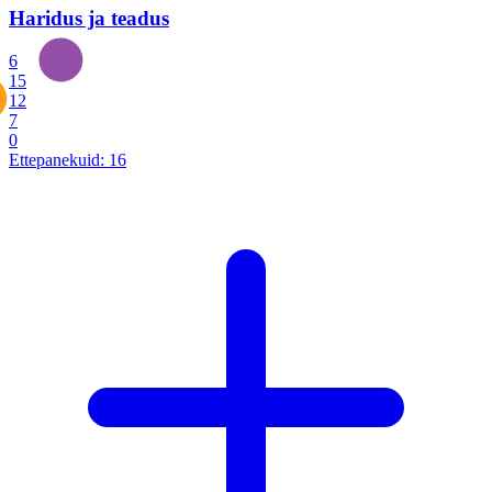
Haridus ja teadus
6
15
12
7
0
Ettepanekuid:
16