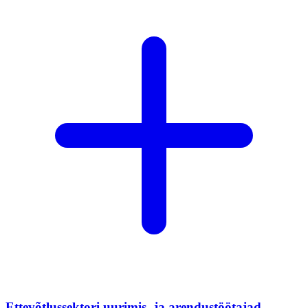
Ettevõtlussektori uurimis- ja arendustöötajad