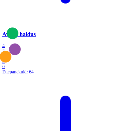
Avalik haldus
4
2
1
3
0
Ettepanekuid:
64