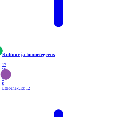
Kultuur ja loometegevus
17
50
14
5
0
Ettepanekuid:
12