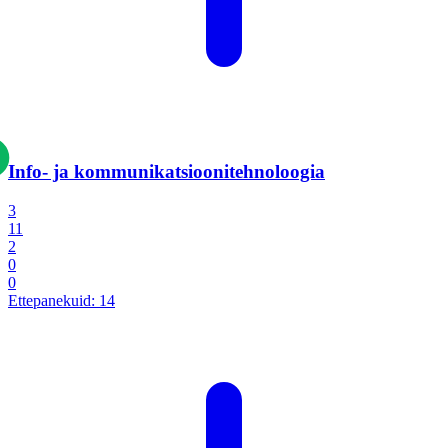
Info- ja kommunikatsiooni­tehnoloogia
3
11
2
0
0
Ettepanekuid:
14