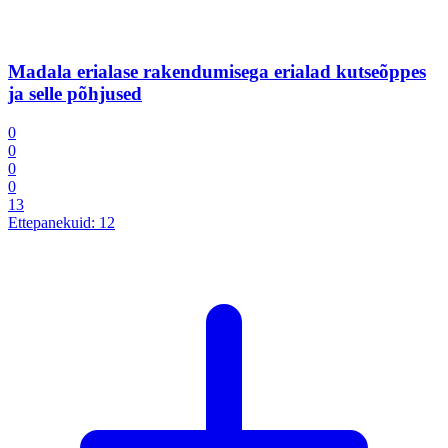
Madala erialase rakendumisega erialad kutseõppes
ja selle põhjused
0
0
0
0
13
Ettepanekuid:
12