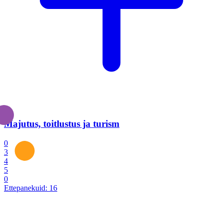
Majutus, toitlustus ja turism
0
3
4
5
0
Ettepanekuid:
16