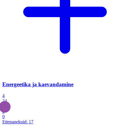
Energeetika ja kaevandamine
4
24
4
3
0
Ettepanekuid:
17