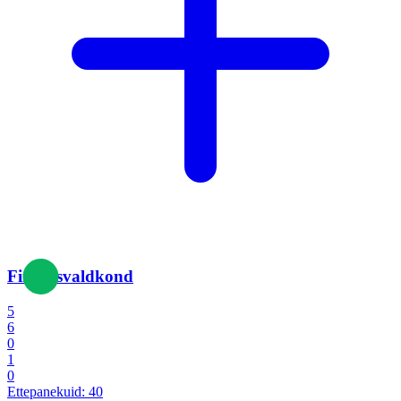
Finantsvaldkond
5
6
0
1
0
Ettepanekuid:
40