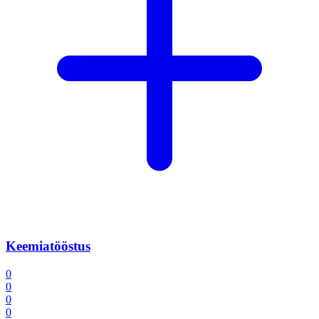
Keemiatööstus
0
0
0
0