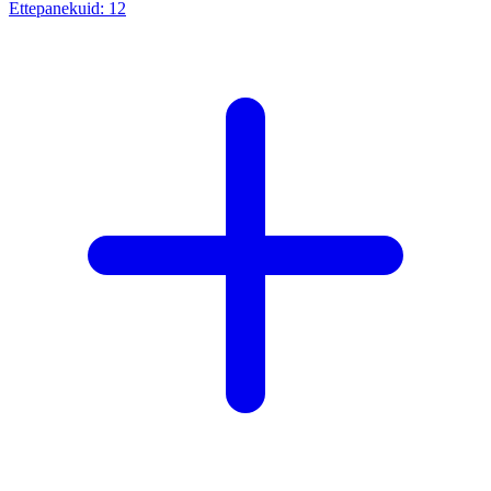
Ettepanekuid:
12