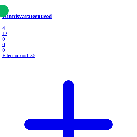
Kinnisvarateenused
4
12
0
0
0
Ettepanekuid:
86