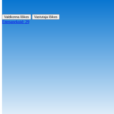
Valdkonna lõikes
Vastutaja lõikes
Ettepanekuid:
29