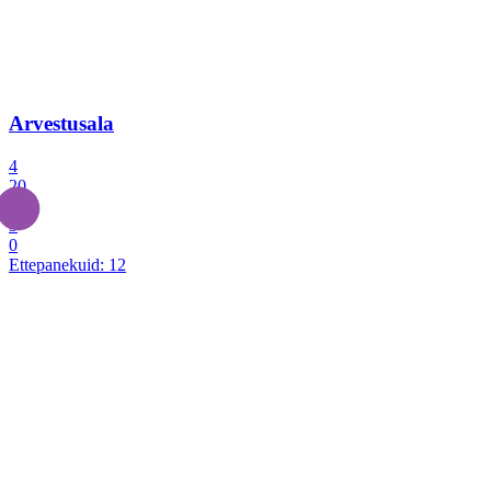
Arvestusala
4
20
2
3
0
Ettepanekuid:
12