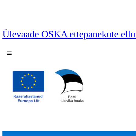
Ülevaade OSKA ettepanekute ellu
Ava menüü