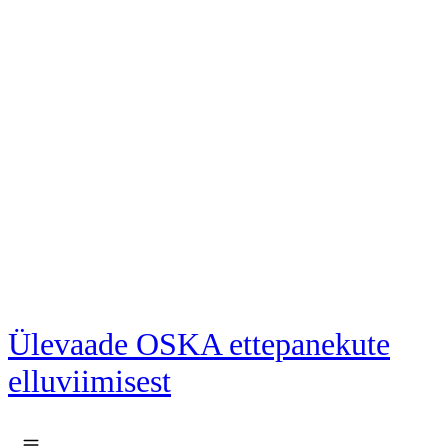
Liigu põhisisu juurde
Ülevaade OSKA ettepanekute
elluviimisest