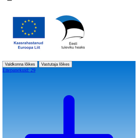
Ava menüü
Valdkonna lõikes
Vastutaja lõikes
Ettepanekuid:
29