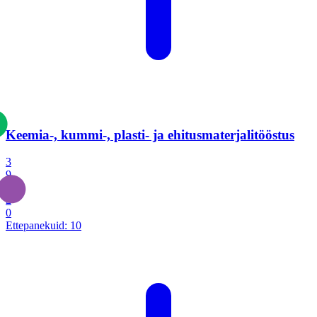
Keemia-, kummi-, plasti- ja ehitusmaterjalitööstus
3
9
1
2
0
Ettepanekuid:
10