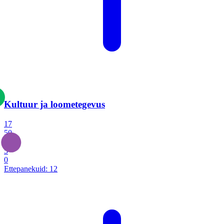
Kultuur ja loometegevus
17
50
14
5
0
Ettepanekuid:
12