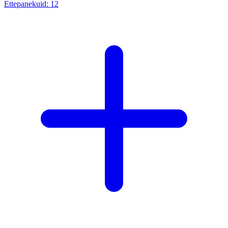
Ettepanekuid:
12