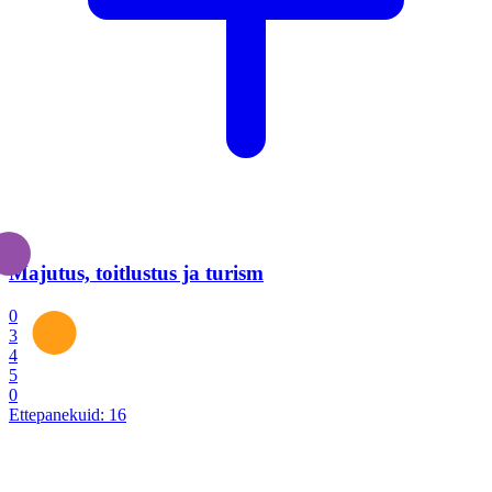
Majutus, toitlustus ja turism
0
3
4
5
0
Ettepanekuid:
16