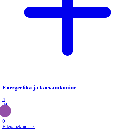
Energeetika ja kaevandamine
4
24
4
3
0
Ettepanekuid:
17