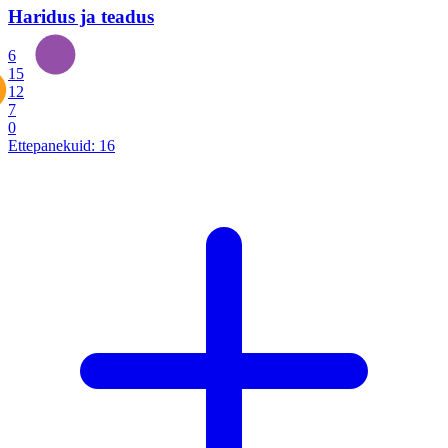
Haridus ja teadus
6
15
12
7
0
Ettepanekuid:
16