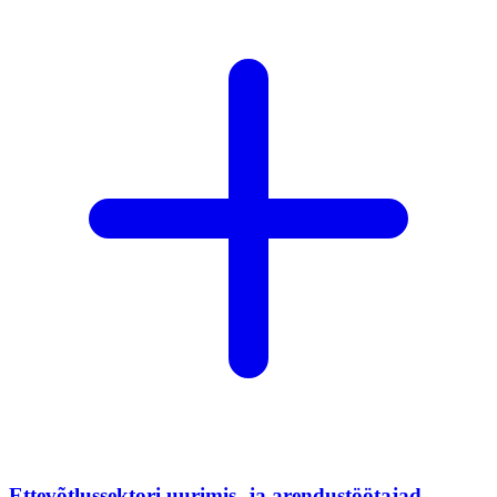
Ettevõtlussektori uurimis- ja arendustöötajad