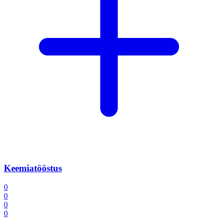
Keemiatööstus
0
0
0
0