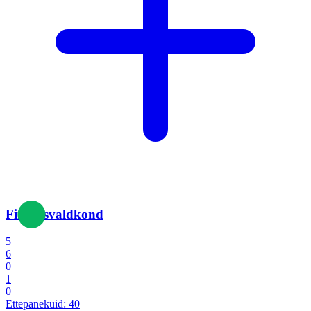
Finantsvaldkond
5
6
0
1
0
Ettepanekuid:
40