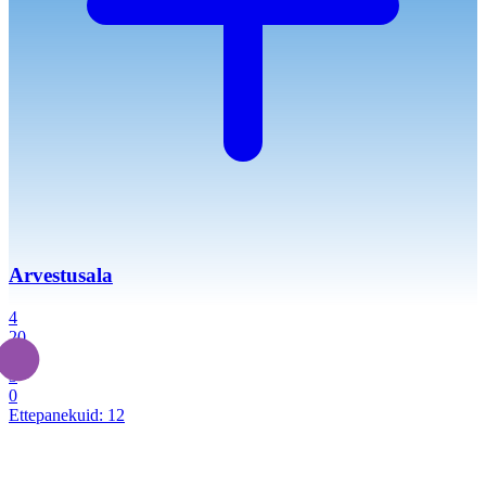
Arvestusala
4
20
2
3
0
Ettepanekuid:
12