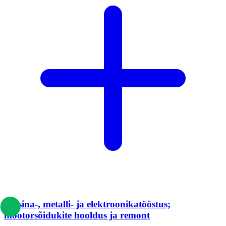
Masina-, metalli- ja elektroonikatööstus;
mootorsõidukite hooldus ja remont