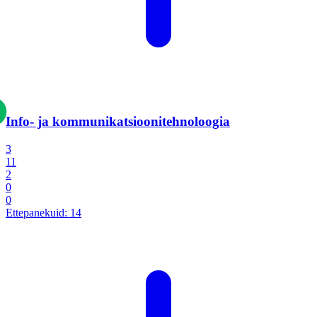
Info- ja kommunikatsiooni­tehnoloogia
3
11
2
0
0
Ettepanekuid:
14