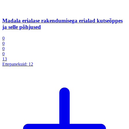
Madala erialase rakendumisega erialad kutseõppes
ja selle põhjused
0
0
0
0
13
Ettepanekuid:
12