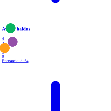
Avalik haldus
4
2
1
3
0
Ettepanekuid:
64