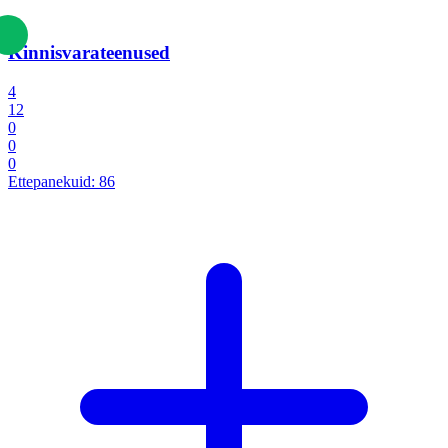
Kinnisvarateenused
4
12
0
0
0
Ettepanekuid:
86