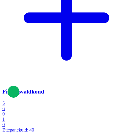
Finantsvaldkond
5
6
0
1
0
Ettepanekuid:
40