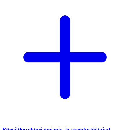
Ettevõtlussektori uurimis- ja arendustöötajad