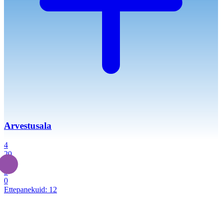
Arvestusala
4
20
2
3
0
Ettepanekuid:
12