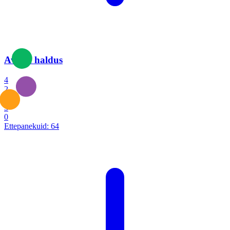
Avalik haldus
4
2
1
3
0
Ettepanekuid:
64