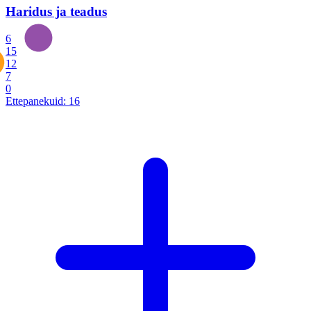
Haridus ja teadus
6
15
12
7
0
Ettepanekuid:
16