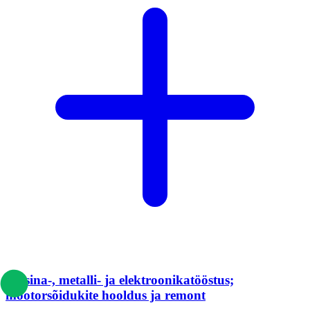
Masina-, metalli- ja elektroonikatööstus;
mootorsõidukite hooldus ja remont