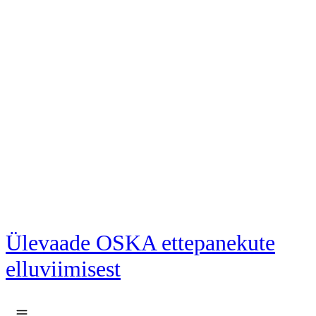
Liigu põhisisu juurde
Ülevaade OSKA ettepanekute
elluviimisest