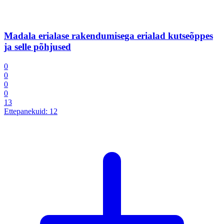
Madala erialase rakendumisega erialad kutseõppes
ja selle põhjused
0
0
0
0
13
Ettepanekuid:
12