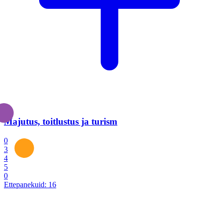
Majutus, toitlustus ja turism
0
3
4
5
0
Ettepanekuid:
16