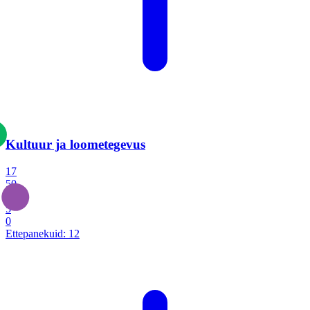
Kultuur ja loometegevus
17
50
14
5
0
Ettepanekuid:
12