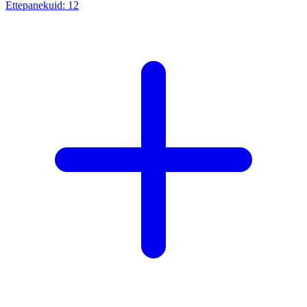
Ettepanekuid:
12