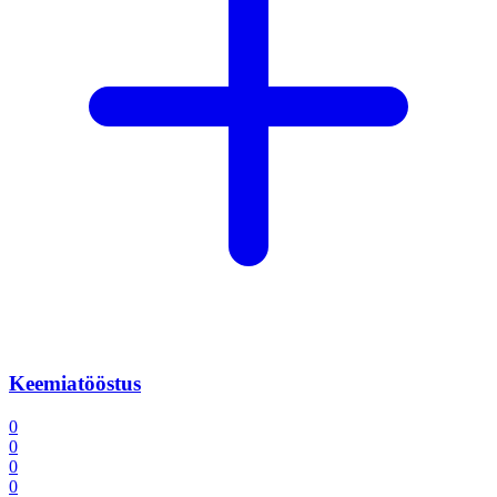
Keemiatööstus
0
0
0
0