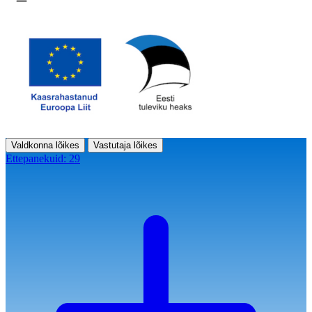
Ava menüü
Valdkonna lõikes
Vastutaja lõikes
Ettepanekuid:
29