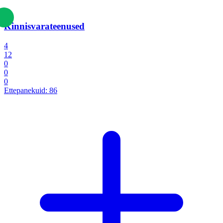
Kinnisvarateenused
4
12
0
0
0
Ettepanekuid:
86