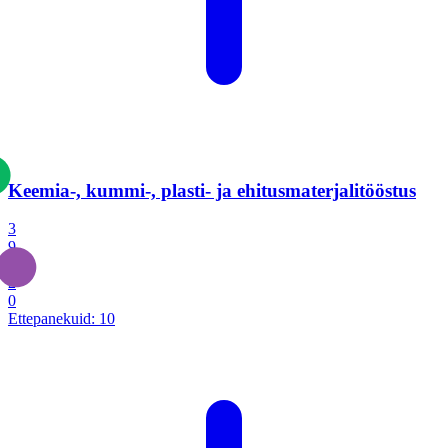
Keemia-, kummi-, plasti- ja ehitusmaterjalitööstus
3
9
1
2
0
Ettepanekuid:
10