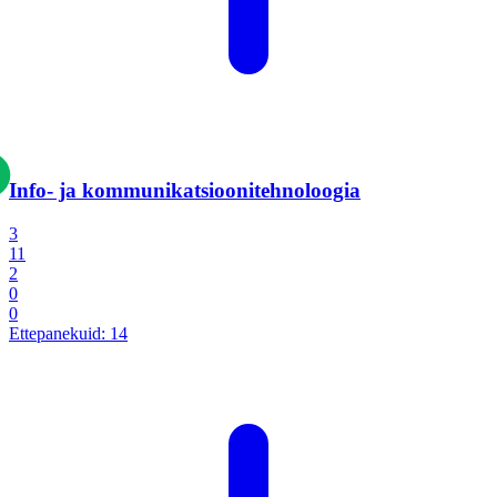
Info- ja kommunikatsiooni­tehnoloogia
3
11
2
0
0
Ettepanekuid:
14