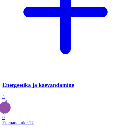
Energeetika ja kaevandamine
4
24
4
3
0
Ettepanekuid:
17