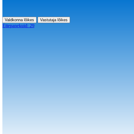
Valdkonna lõikes
Vastutaja lõikes
Ettepanekuid:
29