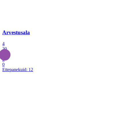
Arvestusala
4
20
2
3
0
Ettepanekuid:
12