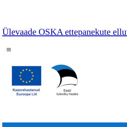
Ülevaade OSKA ettepanekute ellu
Ava menüü