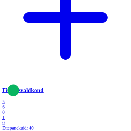
Finantsvaldkond
5
6
0
1
0
Ettepanekuid:
40