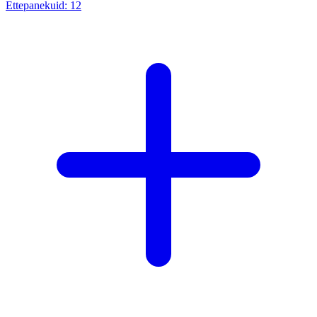
Ettepanekuid:
12