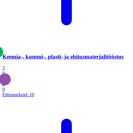
Keemia-, kummi-, plasti- ja ehitusmaterjalitööstus
3
9
1
2
0
Ettepanekuid:
10