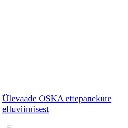
Liigu põhisisu juurde
Ülevaade OSKA ettepanekute
elluviimisest