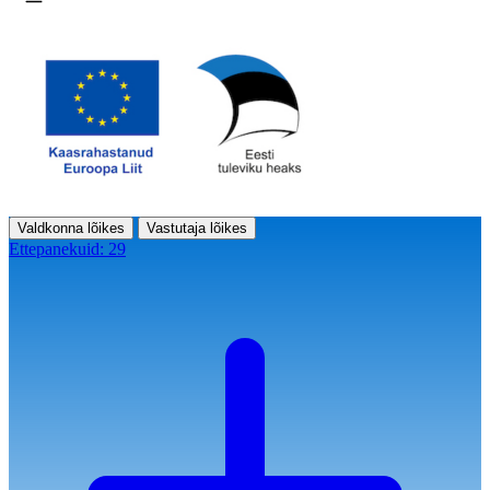
Ava menüü
Valdkonna lõikes
Vastutaja lõikes
Ettepanekuid:
29