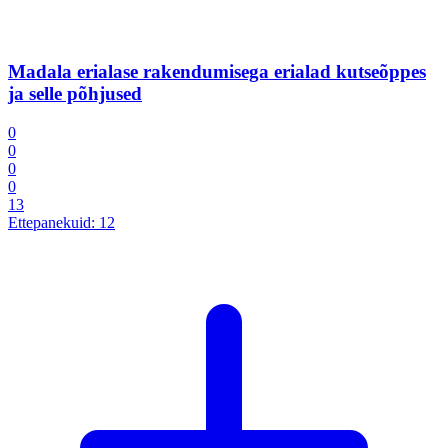
Madala erialase rakendumisega erialad kutseõppes
ja selle põhjused
0
0
0
0
13
Ettepanekuid:
12