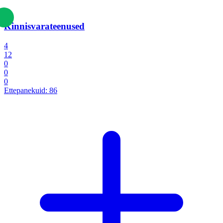
Kinnisvarateenused
4
12
0
0
0
Ettepanekuid:
86