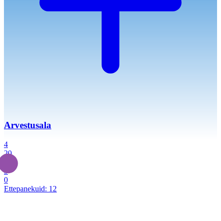
Arvestusala
4
20
2
3
0
Ettepanekuid:
12