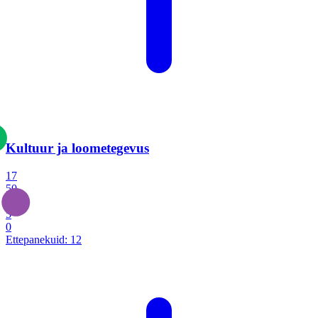
Kultuur ja loometegevus
17
50
14
5
0
Ettepanekuid:
12