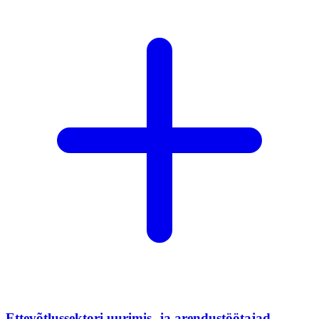
Ettevõtlussektori uurimis- ja arendustöötajad