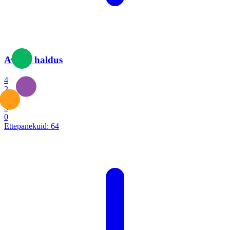
Avalik haldus
4
2
1
3
0
Ettepanekuid:
64