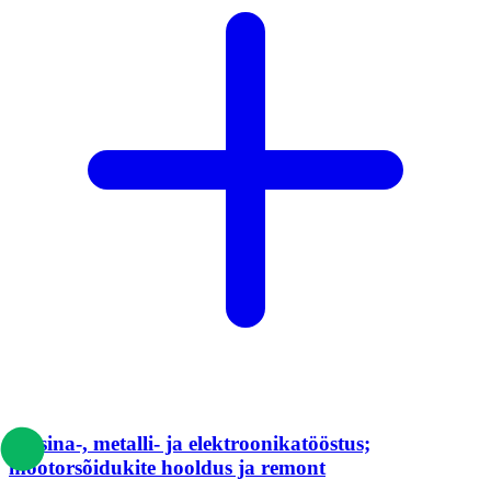
Masina-, metalli- ja elektroonikatööstus;
mootorsõidukite hooldus ja remont