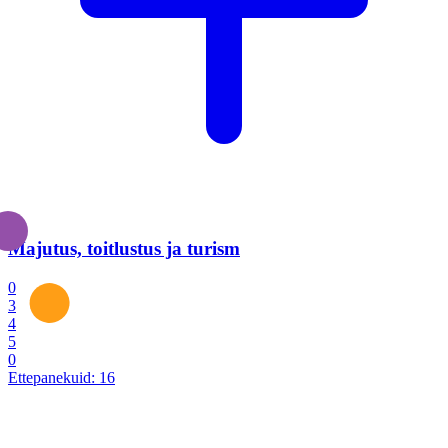
Majutus, toitlustus ja turism
0
3
4
5
0
Ettepanekuid:
16