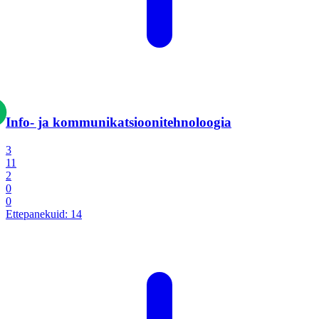
Info- ja kommunikatsiooni­tehnoloogia
3
11
2
0
0
Ettepanekuid:
14