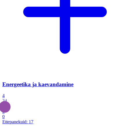
Energeetika ja kaevandamine
4
24
4
3
0
Ettepanekuid:
17