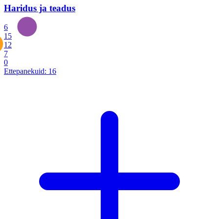
Haridus ja teadus
6
15
12
7
0
Ettepanekuid:
16