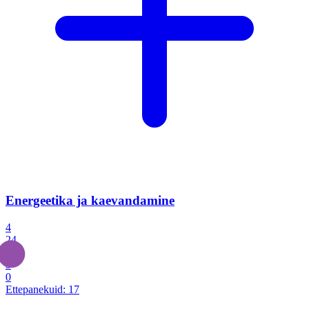
Energeetika ja kaevandamine
4
24
4
3
0
Ettepanekuid:
17