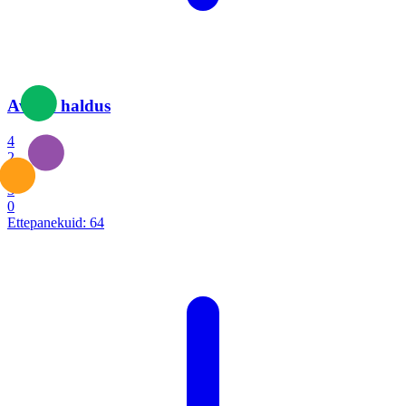
Avalik haldus
4
2
1
3
0
Ettepanekuid:
64