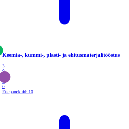
Keemia-, kummi-, plasti- ja ehitusmaterjalitööstus
3
9
1
2
0
Ettepanekuid:
10