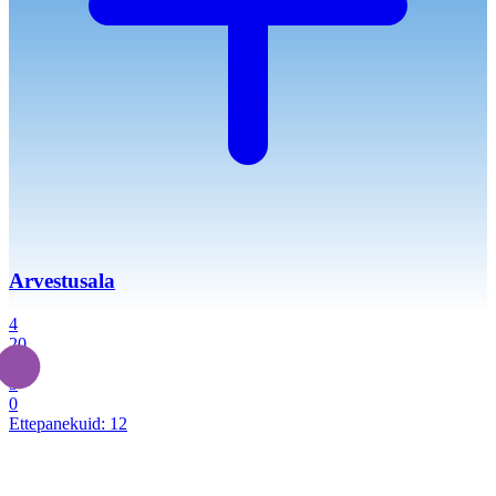
Arvestusala
4
20
2
3
0
Ettepanekuid:
12