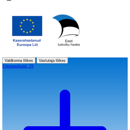
Ava menüü
Valdkonna lõikes
Vastutaja lõikes
Ettepanekuid:
29