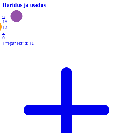
Haridus ja teadus
6
15
12
7
0
Ettepanekuid:
16