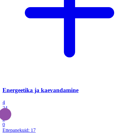
Energeetika ja kaevandamine
4
24
4
3
0
Ettepanekuid:
17