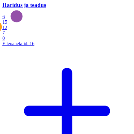
Haridus ja teadus
6
15
12
7
0
Ettepanekuid:
16