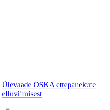
Liigu põhisisu juurde
Ülevaade OSKA ettepanekute
elluviimisest