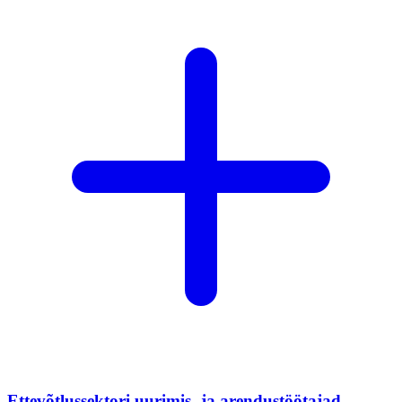
Ettevõtlussektori uurimis- ja arendustöötajad