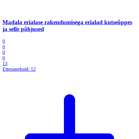
Madala erialase rakendumisega erialad kutseõppes
ja selle põhjused
0
0
0
0
13
Ettepanekuid:
12