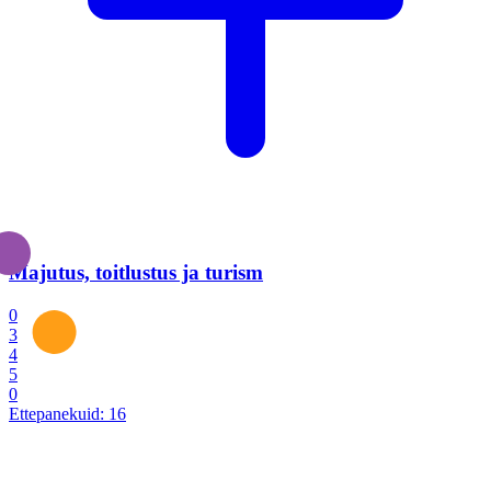
Majutus, toitlustus ja turism
0
3
4
5
0
Ettepanekuid:
16