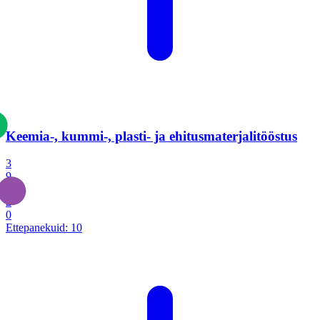
Keemia-, kummi-, plasti- ja ehitusmaterjalitööstus
3
9
1
2
0
Ettepanekuid:
10