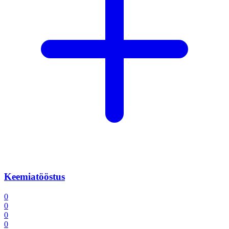
Keemiatööstus
0
0
0
0