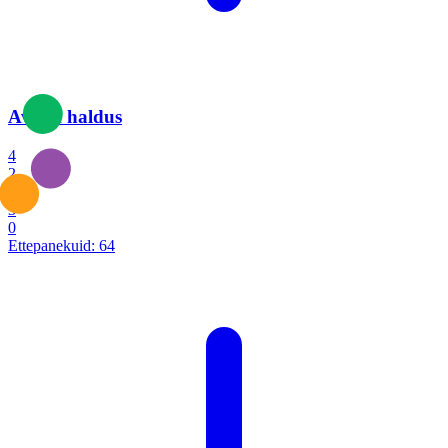
Avalik haldus
4
2
1
3
0
Ettepanekuid:
64