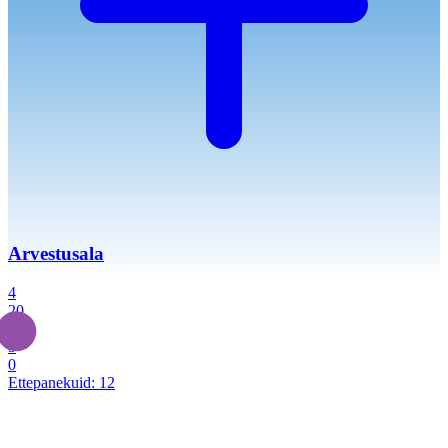
Arvestusala
4
20
2
3
0
Ettepanekuid:
12