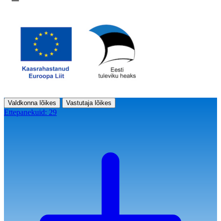
Ava menüü
Valdkonna lõikes
Vastutaja lõikes
Ettepanekuid:
29