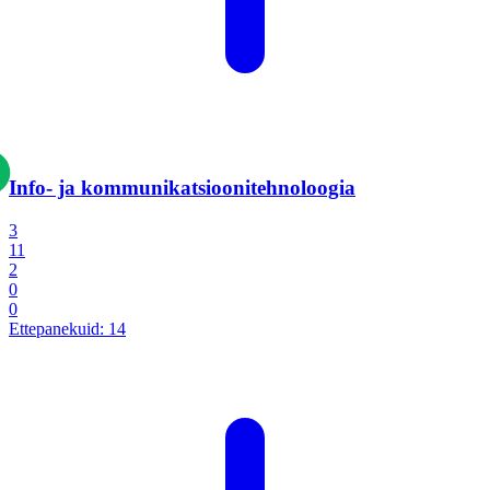
Info- ja kommunikatsiooni­tehnoloogia
3
11
2
0
0
Ettepanekuid:
14