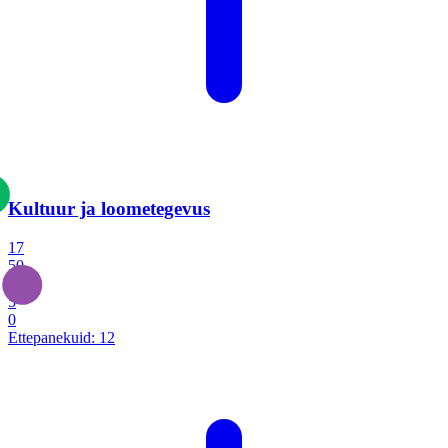
Kultuur ja loometegevus
17
50
14
5
0
Ettepanekuid:
12