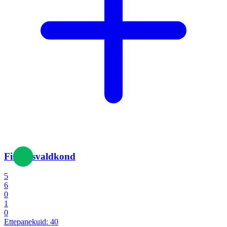
Finantsvaldkond
5
6
0
1
0
Ettepanekuid:
40