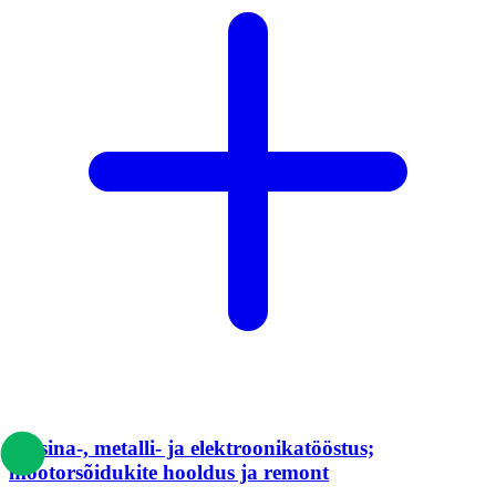
Masina-, metalli- ja elektroonikatööstus;
mootorsõidukite hooldus ja remont