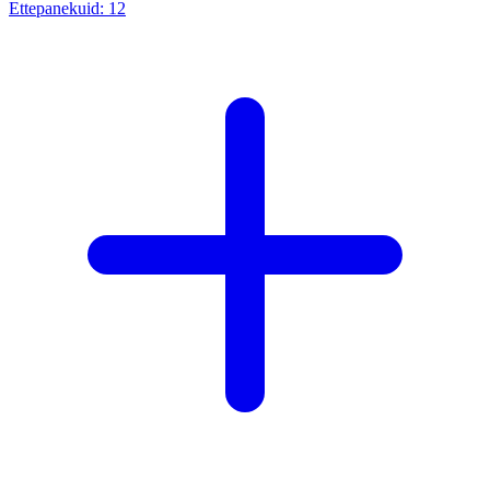
Ettepanekuid:
12