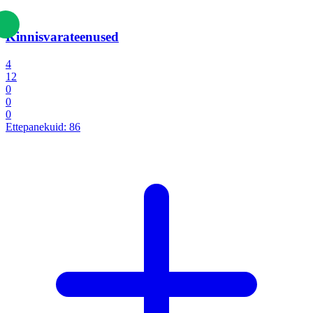
Kinnisvarateenused
4
12
0
0
0
Ettepanekuid:
86