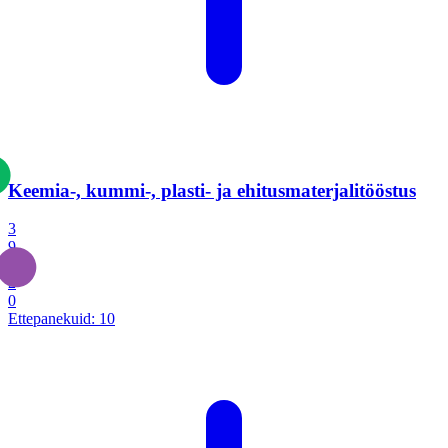
Keemia-, kummi-, plasti- ja ehitusmaterjalitööstus
3
9
1
2
0
Ettepanekuid:
10