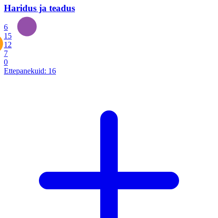
Haridus ja teadus
6
15
12
7
0
Ettepanekuid:
16