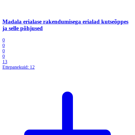
Madala erialase rakendumisega erialad kutseõppes
ja selle põhjused
0
0
0
0
13
Ettepanekuid:
12