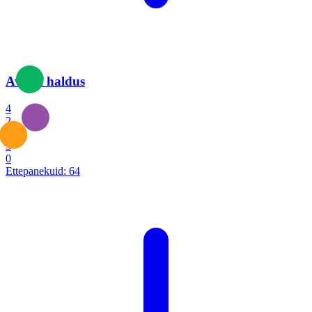
Avalik haldus
4
2
1
3
0
Ettepanekuid:
64