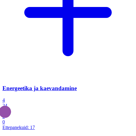
Energeetika ja kaevandamine
4
24
4
3
0
Ettepanekuid:
17