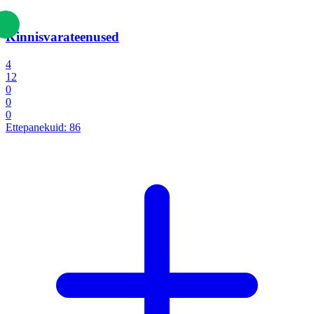
Kinnisvarateenused
4
12
0
0
0
Ettepanekuid:
86