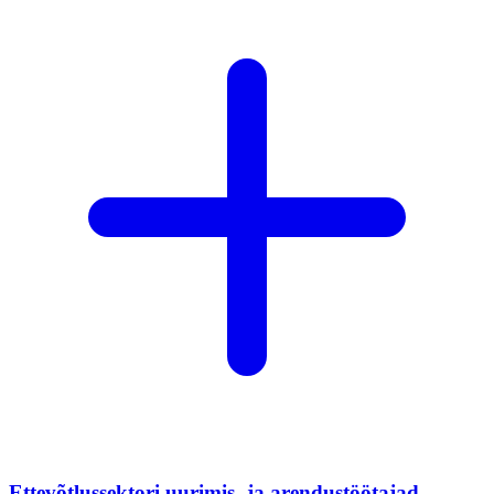
Ettevõtlussektori uurimis- ja arendustöötajad