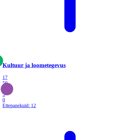
Kultuur ja loometegevus
17
50
14
5
0
Ettepanekuid:
12