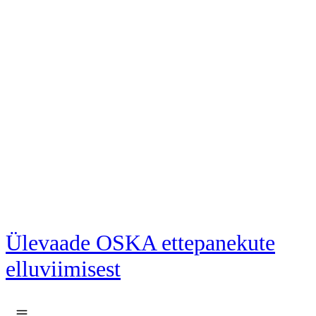
Liigu põhisisu juurde
Ülevaade OSKA ettepanekute
elluviimisest