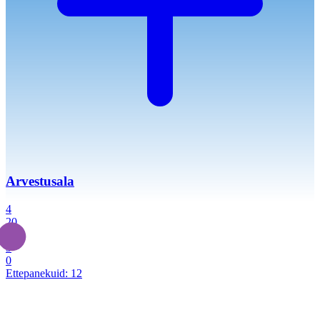
Arvestusala
4
20
2
3
0
Ettepanekuid:
12