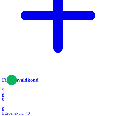
Finantsvaldkond
5
6
0
1
0
Ettepanekuid:
40