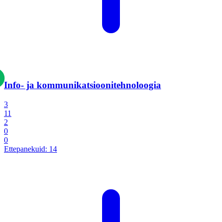
Info- ja kommunikatsiooni­tehnoloogia
3
11
2
0
0
Ettepanekuid:
14