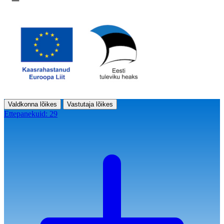
Ava menüü
Valdkonna lõikes
Vastutaja lõikes
Ettepanekuid:
29