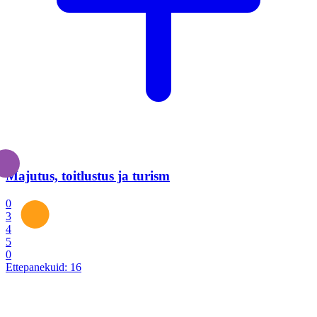
Majutus, toitlustus ja turism
0
3
4
5
0
Ettepanekuid:
16