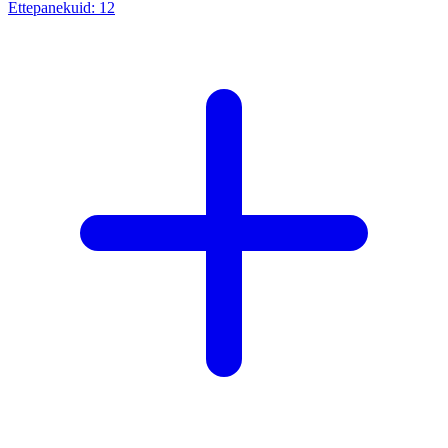
Ettepanekuid:
12