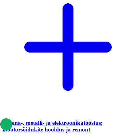
Masina-, metalli- ja elektroonikatööstus;
mootorsõidukite hooldus ja remont