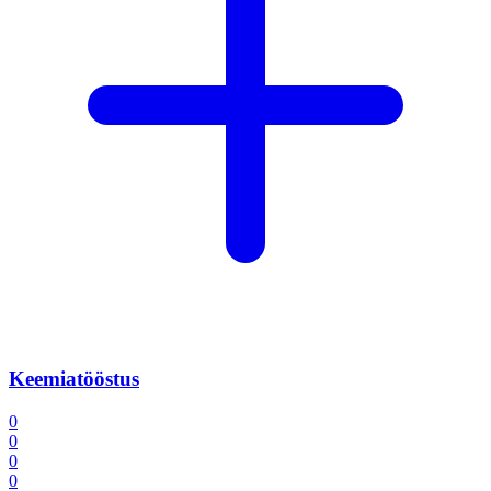
Keemiatööstus
0
0
0
0